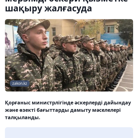
шақыру жалғасуда
zakon.kz
Қорғаныс министрлігінде әскерлерді дайындау
және өзекті бағыттарды дамыту мәселелері
талқыланды.