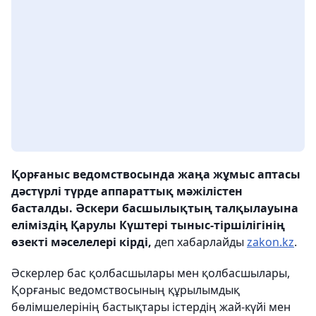
Қорғаныс ведомствосында жаңа жұмыс аптасы
дәстүрлі түрде аппараттық мәжілістен
басталды. Әскери басшылықтың талқылауына
еліміздің Қарулы Күштері тыныс-тіршілігінің
өзекті мәселелері кірді,
деп хабарлайды
zakon.kz
.
Әскерлер бас қолбасшылары мен қолбасшылары,
Қорғаныс ведомствосының құрылымдық
бөлімшелерінің бастықтары істердің жай-күйі мен