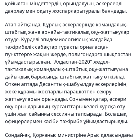
қойылған міндеттердің орындалуын, әскерлерді
даярлау мен оқыту жоспарларытуралы баяндады.
Атап айтқанда, Құрлық әскерлерінде командалық-
штабтық және арнайы-тактикалық оқу-жаттығулар
өтуде. Күрделі эпидемиологиялық жағдайда
тәжірибелік сабақтар тұрақты орналасқан
пункттерге жақын жерде, полигондарға шықпастан
ұйымдастырылған. "Алдаспан-2020" жедел-
тактикалық командалық-штабтық оқу-жаттығуына
дайындық барысында штабтық жаттығу өткізілді.
Өткен аптада Десанттық-шабуылдау әскерлерінің
жеке құрамы жоспарлы парашютпен секіру
жаттығуларын орындады. Сонымен қатар, әскери
оқу орындарының курсанттары келесі курсқа өту
үшін жыл сайынғы сессияны тапсырады. Болашақ
офицерлермен кәсіби тәжірибе ұйымдастырылды.
Сондай-ақ, Қорғаныс министріне Арыс қаласындағы