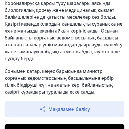
Коронавирусқа қарсы тұру шаралары аясында
биологиялық қорғау және медициналық қызмет
бөлімшелеріне де қатысты мәселелер сөз болды.
Қазіргі кезеңде олардың қаншалықты сұранысқа ие
және маңызды екенін айқын көрініс алды. Осыған
байланысты қорғаныс ведомствосының басшысы
аталған салалар үшін мамандар даярлауды күшейту
және заманауи жабдықтармен жабдықтау жөнінде
нұсқау берді.
Сонымен қатар, кеңес барысында министр
қорғаныс ведомствосының басшылығына әрбір
тілек білдіруші жүгіне алатын кері байланыстың
қазіргі құралдары туралы да еске салды.
Мақаламен бөлісу