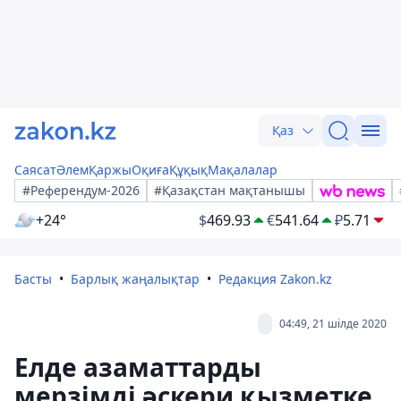
Қаз
Саясат
Әлем
Қаржы
Оқиға
Құқық
Мақалалар
#Референдум-2026
#Қазақстан мақтанышы
+24°
$
469.93
€
541.64
₽
5.71
Басты
Барлық жаңалықтар
Редакция Zakon.kz
04:49, 21 шілде 2020
Елде азаматтарды
мерзімді әскери қызметке