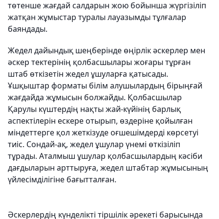
төтенше жағдай салдарын жою бойынша жүргізіліп
жатқан жұмыстар туралы лауазымды тұлғалар
баяндады.
Жедел дайындық шеңберінде өңірлік әскерлер мен
әскер тектерінің қолбасшылары жоғары тұрған
штаб өткізетін жедел ұшуларға қатысады.
Ұшқыштар форматы білім алушылардың бірыңғай
жағдайда жұмысын болжайды. Қолбасшылар
Қарулы күштердің нақты жай-күйінің барлық
аспектілерін ескере отырып, өздеріне қойылған
міндеттерге қол жеткізуде оғшешімдерді көрсетуі
тиіс. Сондай-ақ, жедел ұшулар үнемі өткізіліп
тұрады. Аталмыш ұшулар қолбасшылардың кәсіби
дағдыларын арттыруға, жедел штабтар жұмысының
үйлесімділігіне бағытталған.
Әскерлердің күнделікті тіршілік әрекеті барысында