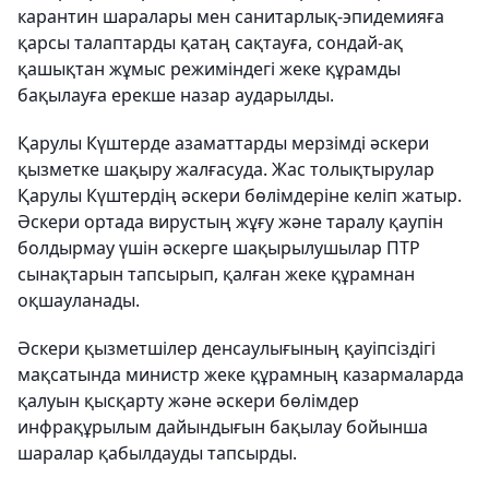
карантин шаралары мен санитарлық-эпидемияға
қарсы талаптарды қатаң сақтауға, сондай-ақ
қашықтан жұмыс режиміндегі жеке құрамды
бақылауға ерекше назар аударылды.
Қарулы Күштерде азаматтарды мерзімді әскери
қызметке шақыру жалғасуда. Жас толықтырулар
Қарулы Күштердің әскери бөлімдеріне келіп жатыр.
Әскери ортада вирустың жұғу және таралу қаупін
болдырмау үшін әскерге шақырылушылар ПТР
сынақтарын тапсырып, қалған жеке құрамнан
оқшауланады.
Әскери қызметшілер денсаулығының қауіпсіздігі
мақсатында министр жеке құрамның казармаларда
қалуын қысқарту және әскери бөлімдер
инфрақұрылым дайындығын бақылау бойынша
шаралар қабылдауды тапсырды.