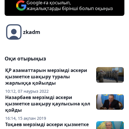
Google-ға қосылып,
жаңалықтарды бірінші болып оқыңыз
zkadm
Оқи отырыңыз
ҚР азаматтарын мерзімді әскери
қызметке шақыру туралы
жарлыққа қойылды
10:12, 07 наурыз 2022
Назарбаев мерзімді әскери
қызметке шақыру қаулысына қол
қойды
16:14, 15 ақпан 2019
Тоқаев мерзімді әскери қызметке