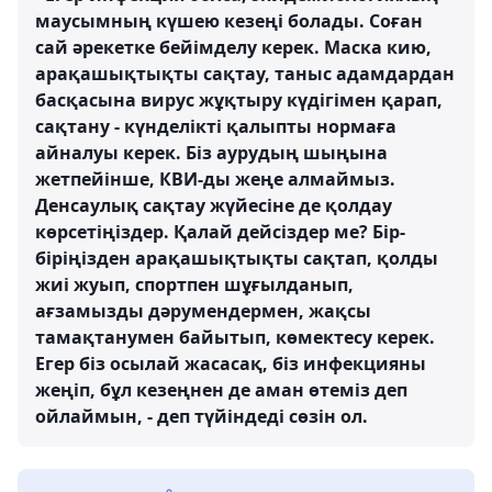
маусымның күшею кезеңі болады. Соған
сай әрекетке бейімделу керек. Маска кию,
арақашықтықты сақтау, таныс адамдардан
басқасына вирус жұқтыру күдігімен қарап,
сақтану - күнделікті қалыпты нормаға
айналуы керек. Біз аурудың шыңына
жетпейінше, КВИ-ды жеңе алмаймыз.
Денсаулық сақтау жүйесіне де қолдау
көрсетіңіздер. Қалай дейсіздер ме? Бір-
біріңізден арақашықтықты сақтап, қолды
жиі жуып, спортпен шұғылданып,
ағзамызды дәрумендермен, жақсы
тамақтанумен байытып, көмектесу керек.
Егер біз осылай жасасақ, біз инфекцияны
жеңіп, бұл кезеңнен де аман өтеміз деп
ойлаймын, - деп түйіндеді сөзін ол.