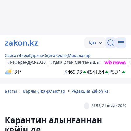
Қаз
Саясат
Әлем
Қаржы
Оқиға
Құқық
Мақалалар
#Референдум-2026
#Қазақстан мақтанышы
+31°
$
469.93
€
541.64
₽
5.71
Басты
Барлық жаңалықтар
Редакция Zakon.kz
23:58, 21 шілде 2020
Карантин алынғаннан
кейін де