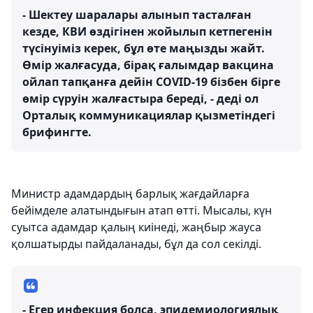
- Шектеу шаралары алынып тасталған
кезде, КВИ өздігінен жойылып кетпегенін
түсінуіміз керек, бұл өте маңызды жайт.
Өмір жалғасуда, бірақ ғалымдар вакцина
ойлап тапқанға дейін COVID-19 бізбен бірге
өмір сүруін жалғастыра береді, - деді ол
Орталық коммуникациялар қызметіндегі
брифингте.
Министр адамдардың барлық жағдайларға
бейімделе алатындығын атап өтті. Мысалы, күн
суытса адамдар қалың киінеді, жаңбыр жауса
қолшатырды пайдаланады, бұл да сол секілді.
- Егер инфекция болса, эпидемиологиялық