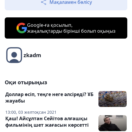
Мақаламен бөлісу
Google-ға қосылып,
жаңалықтарды бірінші болып оқыңыз
zkadm
Оқи отырыңыз
Доллар өсіп, теңге неге әлсіреді? ҰБ
жауабы
13:00, 03 желтоқсан 2021
Қаш! Айсұлтан Сейітов алғашқы
фильмінің шет жағасын көрсетті