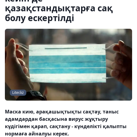
қазақстандықтарға сақ
болу ескертілді
Liter.kz
Маска кию, арақашықтықты сақтау, таныс
адамдардан басқасына вирус жұқтыру
күдігімен қарап, сақтану - күнделікті қалыпты
нормаға айналуы керек.