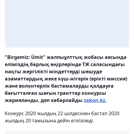
"Birgemiz: Úmit" жалпыұлттық жобасы аясында
еліміздің барлық өңірлерінде ТЖ саласындағы
нақты жергілікті міндеттерді шешуде
азаматтардың жеке күш-жігерін (ерікті миссия)
және волонтерлік бастамаларды қолдауға
бағытталған шағын гранттар конкурсы
жарияланды, деп хабарлайды
zakon.kz.
Конкурс 2020 жылдың 22 шілдесінен бастап 2020
жылдың 20 тамызына дейін өткізіледі.