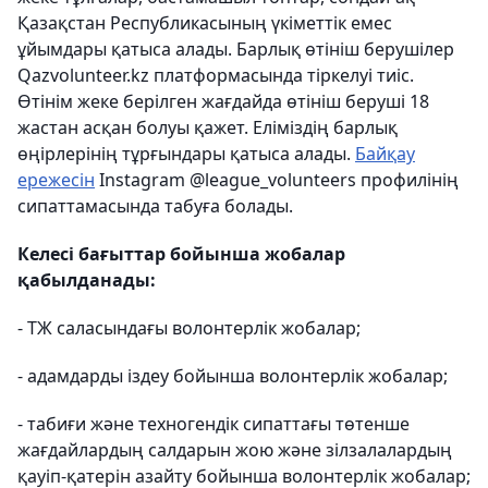
Қазақстан Республикасының үкіметтік емес
ұйымдары қатыса алады. Барлық өтініш берушілер
Qazvolunteer.kz платформасында тіркелуі тиіс.
Өтінім жеке берілген жағдайда өтініш беруші 18
жастан асқан болуы қажет. Еліміздің барлық
өңірлерінің тұрғындары қатыса алады.
Байқау
ережесін
Instagram @league_volunteers профилінің
сипаттамасында табуға болады.
Келесі бағыттар бойынша жобалар
қабылданады:
- ТЖ саласындағы волонтерлік жобалар;
- адамдарды іздеу бойынша волонтерлік жобалар;
- табиғи және техногендік сипаттағы төтенше
жағдайлардың салдарын жою және зілзалалардың
қауіп-қатерін азайту бойынша волонтерлік жобалар;