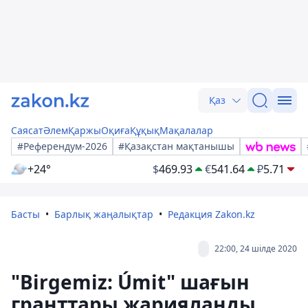
Қаз
Саясат
Әлем
Қаржы
Оқиға
Құқық
Мақалалар
#Референдум-2026
#Қазақстан мақтанышы
+24°
$
469.93
€
541.64
₽
5.71
Басты
Барлық жаңалықтар
Редакция Zakon.kz
22:00, 24 шілде 2020
"Birgemiz: Úmit" шағын
гранттары жарияланды