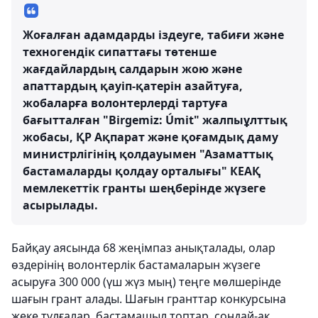
Жоғалған адамдарды іздеуге, табиғи және
техногендік сипаттағы төтенше
жағдайлардың салдарын жою және
апаттардың қауіп-қатерін азайтуға,
жобаларға волонтерлерді тартуға
бағытталған "Birgemiz: Úmit" жалпыұлттық
жобасы, ҚР Ақпарат және қоғамдық даму
министрлігінің қолдауымен "Азаматтық
бастамаларды қолдау орталығы" КЕАҚ
мемлекеттік гранты шеңберінде жүзеге
асырылады.
Байқау аясында 68 жеңімпаз анықталады, олар
өздерінің волонтерлік бастамаларын жүзеге
асыруға 300 000 (үш жүз мың) теңге мөлшерінде
шағын грант алады. Шағын гранттар конкурсына
жеке тұлғалар, бастамашыл топтар, сондай-ақ