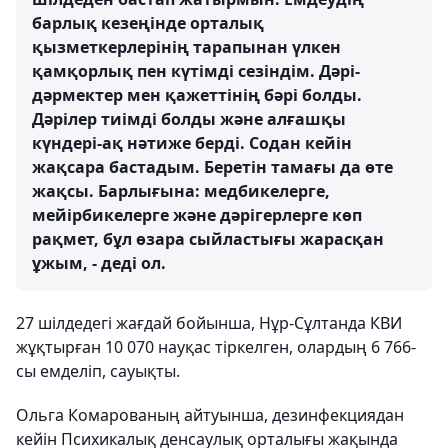
барлық кезеңінде орталық
қызметкерлерінің тарапынан үлкен
қамқорлық пен күтімді сезіндім. Дәрі-
дәрмектер мен қажеттінің бәрі болды.
Дәрілер тиімді болды және алғашқы
күндері-ақ нәтиже берді. Содан кейін
жақсара бастадым. Беретін тамағы да өте
жақсы. Барлығына: медбикелерге,
мейірбикелерге және дәрігерлерге көп
рақмет, бұл өзара сыйластығы жарасқан
ұжым, - деді ол.
27 шілдедегі жағдай бойынша, Нұр-Сұлтанда КВИ
жұқтырған 10 070 науқас тіркелген, олардың 6 766-
сы емделіп, сауықты.
Ольга Комарованың айтуынша, дезинфекциядан
кейін Психикалық денсаулық орталығы жақында