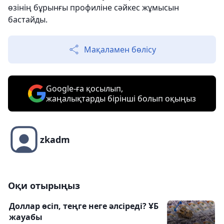
өзінің бұрынғы профиліне сәйкес жұмысын
бастайды.
Мақаламен бөлісу
Google-ға қосылып,
жаңалықтарды бірінші болып оқыңыз
zkadm
Оқи отырыңыз
Доллар өсіп, теңге неге әлсіреді? ҰБ
жауабы