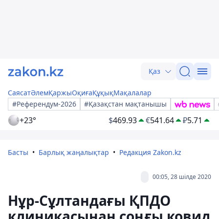
Қаз
Саясат
Әлем
Қаржы
Оқиға
Құқық
Мақалалар
#Референдум-2026
#Қазақстан мақтанышы
+23°
$
469.93
€
541.64
₽
5.71
Басты
Барлық жаңалықтар
Редакция Zakon.kz
00:05, 28 шілде 2020
Нұр-Сұлтандағы ҚПДО
клиникасынан соңғы ковид