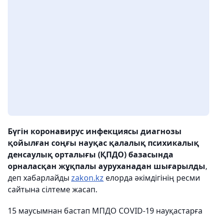
Бүгін коронавирус инфекциясы диагнозы
қойылған соңғы науқас қалалық психикалық
денсаулық орталығы (ҚПДО) базасында
орналасқан жұқпалы ауруханадан шығарылды
,
деп хабарлайды
zakon.kz
елорда әкімдігінің ресми
сайтына сілтеме жасап.
15 маусымнан бастап МПДО COVID-19 науқастарға