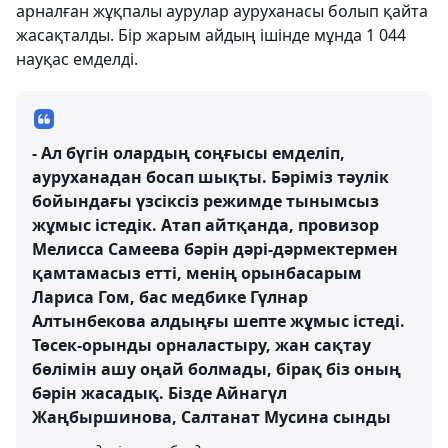
арналған жұқпалы аурулар ауруханасы болып қайта
жасақталды. Бір жарым айдың ішінде мұнда 1 044
науқас емделді.
- Ал бүгін олардың соңғысы емделіп,
ауруханадан босап шықты. Бәріміз тәулік
бойындағы үзсіксіз режимде тынымсыз
жұмыс істедік. Атап айтқанда, провизор
Мелисса Самеева бәрін дәрі-дәрмектермен
қамтамасыз етті, менің орынбасарым
Лариса Гом, бас медбике Гүлнар
Алтынбекова алдыңғы шепте жұмыс істеді.
Төсек-орынды орналастыру, жан сақтау
бөлімін ашу оңай болмады, бірақ біз оның
бәрін жасадық. Бізде Айнагүл
Жаңбыршинова, Салтанат Мусина сынды