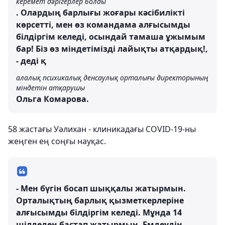
керемет дәрігерлер болды
. Олардың барлығы жоғары кәсібилікті
көрсетті, мен өз командама алғысымды
білдіргім келеді, осындай тамаша ұжымым
бар! Біз өз міндетімізді лайықты атқардық!,
- деді қ
алалық психикалық денсаулық орталығы директорының
міндетін атқарушы
Ольга Комарова.
58 жастағы Уәлихан - клиникадағы COVID-19-ны
жеңген ең соңғы науқас.
- Мен бүгін босап шыққалы жатырмын.
Орталықтың барлық қызметкерлеріне
алғысымды білдіргім келеді. Мұнда 14
шілдеден бастап жатырмын. Емдеудің