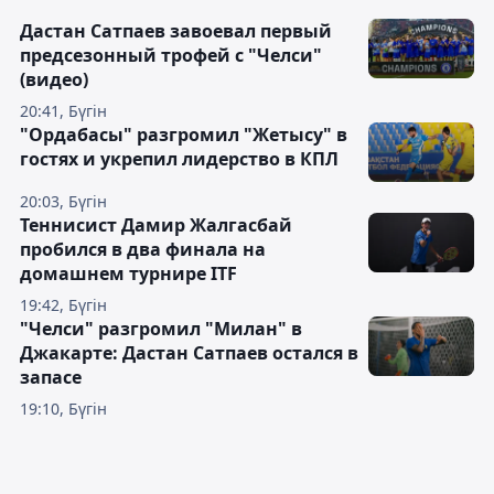
Дастан Сатпаев завоевал первый
предсезонный трофей с "Челси"
(видео)
20:41, Бүгін
"Ордабасы" разгромил "Жетысу" в
гостях и укрепил лидерство в КПЛ
20:03, Бүгін
Теннисист Дамир Жалгасбай
пробился в два финала на
домашнем турнире ITF
19:42, Бүгін
"Челси" разгромил "Милан" в
Джакарте: Дастан Сатпаев остался в
запасе
19:10, Бүгін