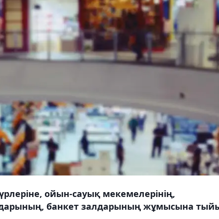
рлеріне, ойын-сауық мекемелерінің,
ңдарының, банкет залдарының жұмысына тый