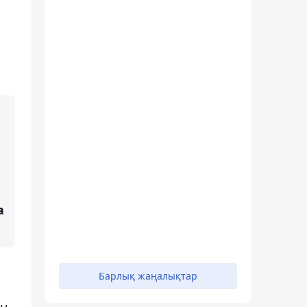
а
Барлық жаңалықтар
ын