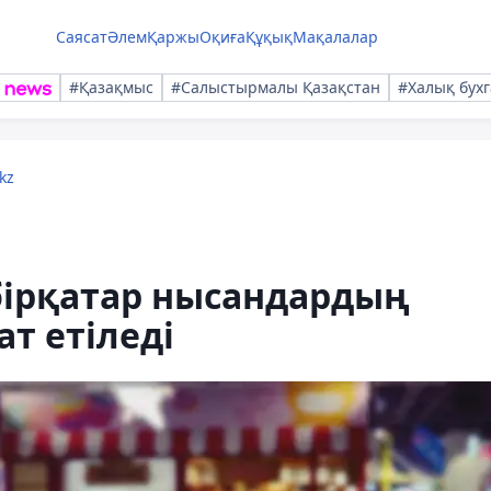
Саясат
Әлем
Қаржы
Оқиға
Құқық
Мақалалар
#Қазақмыс
#Салыстырмалы Қазақстан
#Халық бухг
kz
бірқатар нысандардың
ат етіледі