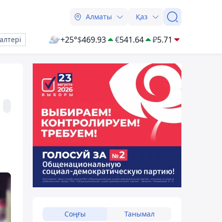
Алматы
Қаз
+25°
$
469.93
€
541.64
₽
5.71
алтері
Соңғы
Танымал