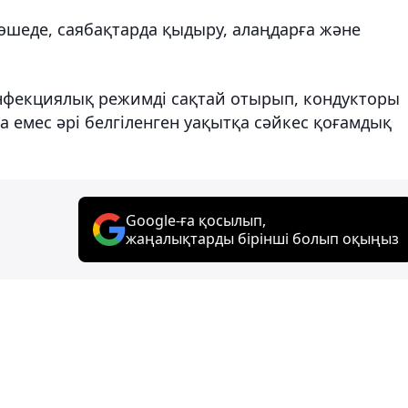
көшеде
, саябақтарда қыдыру, алаңдарға және
инфекциялық режимді сақтай отырып, кондукторы
а емес әрі белгіленген уақытқа сәйкес қоғамдық
Google-ға қосылып,
жаңалықтарды бірінші болып оқыңыз