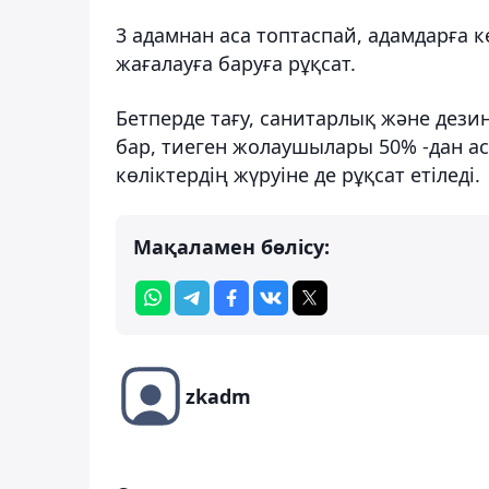
3 адамнан аса топтаспай, адамдарға 
жағалауға баруға рұқсат.
Бетперде тағу, санитарлық және дез
бар, тиеген жолаушылары 50% -дан ас
көліктердің жүруіне де рұқсат етіледі.
Мақаламен бөлісу:
zkadm