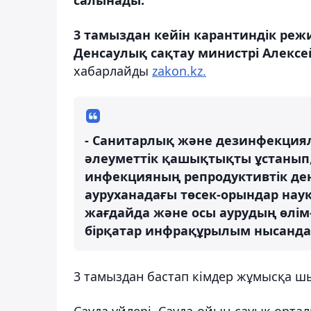
3 тамыздан кейін карантиндік ре
Денсаулық сақтау министрі Алексе
хабарлайды
zakon.kz.
- Санитарлық және дезинфекциял
әлеуметтік қашықтықты ұстанып,
инфекцияның репродуктивтік деңг
ауруханадағы төсек-орындар науқа
жағдайда және осы аурудың өлім
бірқатар инфрақұрылым нысандары
3 тамыздан бастап кімдер жұмысқа ш
Сауда үйлері, Сауда-ойын-сауық орта