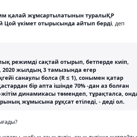
жим қалай жұмсартылатынын туралыҚР
й Цой үкімет отырысында айтып берді
, деп
ық режимді сақтай отырып, бетперде киіп,
 2020 жылдың 3 тамызында егер
ейі санаулы болса (R ≤ 1), сонымен қатар
стардан бір апта ішінде 70% -дан аз болған
-жітім динамикасы төмендеп, тұрақталса, онд
ның жұмысына рұқсат етіледі, - деді ол.
ығады?
лықтары, жабық азық-түлік, азық-түлікке жатпайт