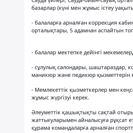
базарлар (күні мен жұмыс істеу уақы
- балаларға арналған коррекция каби
орталықтары, 5 адамнан аспайтын то
- балалар мектепке дейінгі мекемеле
- сұлулық салондары, шаштараздар, 
маникюр және педикюр қызметтерін к
- Мемлекеттік қызметкерлер мен кеңс
жұмыс жүргізуі керек.
Ә
леуметтік қашықтықты сақтай отыры
жаттығуларымен айналысуға рұқсат ет
құрама командаларға арналған спортт