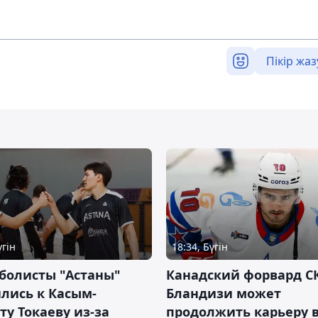
Пікір жаз
үгін
18:34, Бүгін
болисты "Астаны"
Канадский форвард С
лись к Касым-
Бландизи может
у Токаеву из-за
продолжить карьеру 