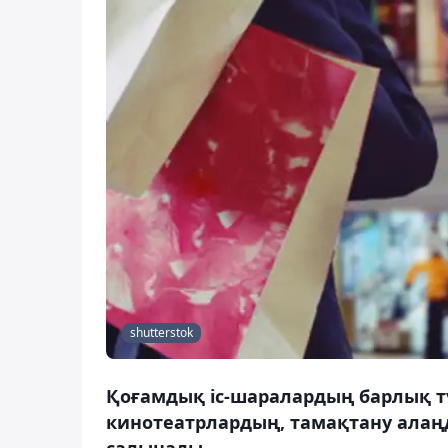
shutterstok
Қоғамдық іс-шаралардың барлық тү
кинотеатрлардың, тамақтану ала
салынады.