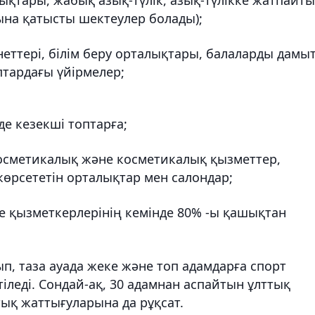
тына қатысты шектеулер болады);
неттері, білім беру орталықтары, балаларды дамы
птардағы үйірмелер;
рде
кезекші топтарға
;
косметикалық және косметикалық қызметтер,
өрсететін орталықтар мен салондар;
е қызметкерлерінің кемінде 80% -ы қашықтан
п, таза ауада ж
еке және топ адамдарға спорт
іледі. Сондай-ақ, 30 адамнан аспайтын ұлттық
ық жаттығуларына да рұқсат.