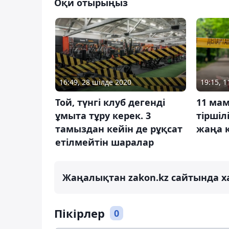
Оқи отырыңыз
16:49, 28 шілде 2020
19:15, 
Той, түнгі клуб дегенді
11 мам
ұмыта тұру керек. 3
тіршіл
тамыздан кейін де рұқсат
жаңа 
етілмейтін шаралар
Жаңалықтан zakon.kz сайтында х
Пікірлер
0