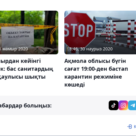
11 мамыр 2020
18:46, 30 наурыз 2020
ырдан кейінгі
Ақмола облысы бүгін
ік: бас санитардың
сағат 19:00-ден бастап
қаулысы шықты
карантин режиміне
көшеді
абардар болыңыз: