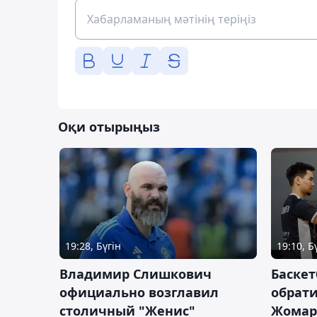
Оқи отырыңыз
19:28, Бүгін
19:10, Б
Владимир Слишкович
Баскет
официально возглавил
обрати
столичный "Женис"
Жомарт