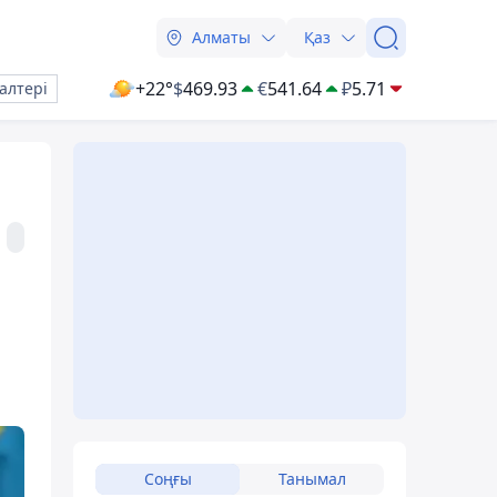
Алматы
Қаз
+22°
$
469.93
€
541.64
₽
5.71
алтері
Соңғы
Танымал