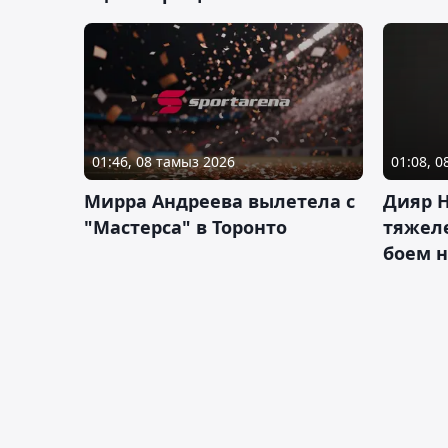
01:46, 08 тамыз 2026
01:08, 
Мирра Андреева вылетела с
Дияр 
"Мастерса" в Торонто
тяжеле
боем н