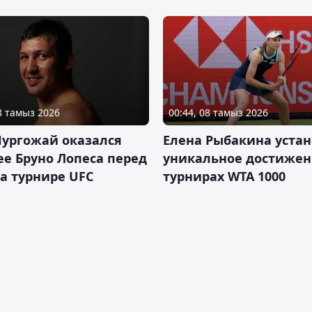
08 тамыз 2026
00:44, 08 тамыз 2026
Нургожай оказался
Елена Рыбакина уста
е Бруно Лопеса перед
уникальное достижен
а турнире UFC
турнирах WTA 1000