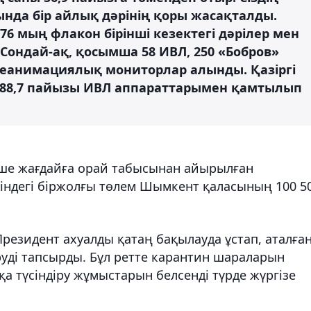
да бір айлық дәрінің қоры жасақталды.
76 мың флакон бірінші кезектегі дәрілер мен
. Сондай-ақ, қосымша 58 ИВЛ, 250 «Бобров»
реанимациялық мониторлар алынды. Қазіргі
88,7 пайызы ИВЛ аппараттарымен қамтылып
нше жағдайға орай табысынан айырылған
еміндегі біржолғы төлем Шымкент қаласының 100 5
резидент ахуалды қатаң бақылауда ұстап, аталға
руді тапсырды. Бұл ретте карантин шараларын
а түсіндіру жұмыстарын белсенді түрде жүргізе