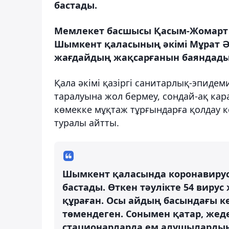
бастады.
Мемлекет басшысы Қасым-Жомарт 
Шымкент қаласының әкімі Мұрат 
жағдайдың жақсарғанын баяндады
Қала әкімі қазіргі санитарлық-эпидем
таралуына жол бермеу, сондай-ақ кар
көмекке мұқтаж тұрғындарға қолдау 
туралы айтты.
Шымкент қаласында коронавиру
бастады. Өткен тәулікте 54 вирус
құраған. Осы айдың басындағы кө
төмендеген. Сонымен қатар, жед
стационарларда ем алушылардың 