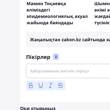
Мамин Тоқаевқа
Шымке
еліміздегі
әкімі
эпидемиологиялық ахуал
жағда
жайында баяндады
түсіні
Жаңалықтан zakon.kz сайтында х
Пікірлер
0
Оқи отырыңыз