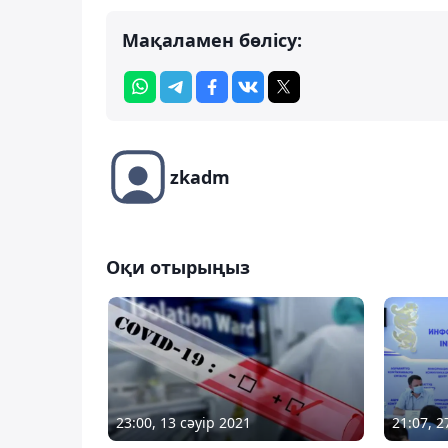
Мақаламен бөлісу:
zkadm
Оқи отырыңыз
23:00, 13 сәуір 2021
21:07, 