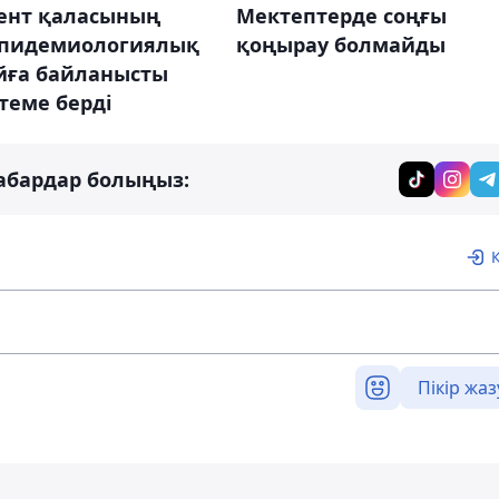
нт қаласының
Мектептерде соңғы
 эпидемиологиялық
қоңырау болмайды
йға байланысты
ктеме берді
абардар болыңыз:
Пікір жаз