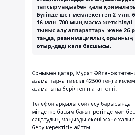
тапсырмаңызбен қала қоймаларын
Бүгінде шет мемлекеттен 2 млн. 6
16 млн. 700 мың маска жеткізілді
тыныс алу аппараттары және 26 
таңда, реанимациялық орынның 
отыр,-деді қала басшысы.
Сонымен қатар, Мұрат Әйтенов төте
азаматтарға тиесілі 42500 теңге көл
азаматына берілгенін атап өтті.
Телефон арқылы сөйлесу барысында П
міндетке басым бағыт ретінде мән бе
сақтаудың маңызды екені және халыққ
беру керектігін айтты.