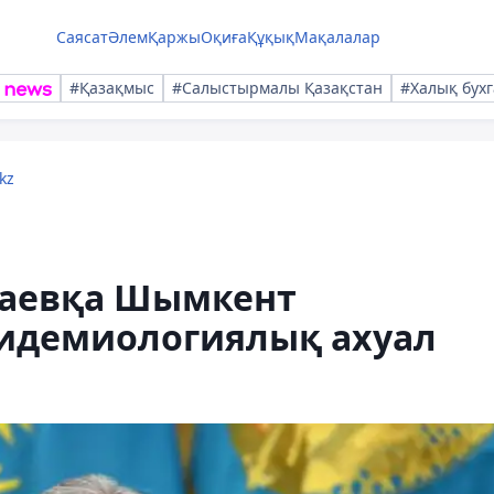
Саясат
Әлем
Қаржы
Оқиға
Құқық
Мақалалар
#Қазақмыс
#Салыстырмалы Қазақстан
#Халық бухг
kz
оқаевқа Шымкент
пидемиологиялық ахуал