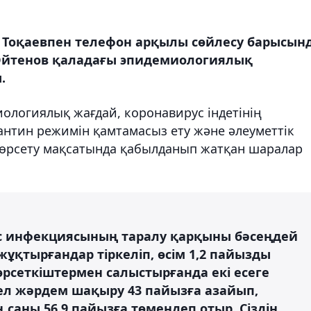
Тоқаевпен телефон арқылы сөйлесу барысын
Әйтенов қаладағы эпидемиологиялық
.
иологиялық жағдай, коронавирус індетінің
антин режимін қамтамасыз ету және әлеуметтік
көрсету мақсатында қабылданып жатқан шаралар
с инфекциясының таралу қарқыны бәсеңдей
 жұқтырғандар тіркеліп, өсім 1,2 пайызды
рсеткіштермен салыстырғанда екі есеге
ел жәрдем шақыру 43 пайызға азайып,
саны 56,9 пайызға төмендеп отыр. Сіздің