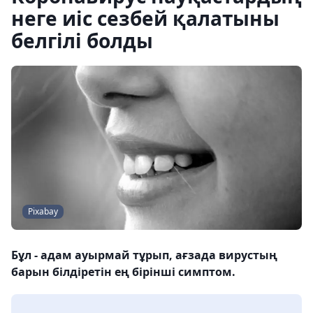
неге иіс сезбей қалатыны
белгілі болды
Pixabay
Бұл - адам ауырмай тұрып, ағзада вирустың
барын білдіретін ең бірінші симптом.