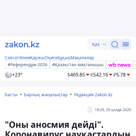
Қаз
Саясат
Әлем
Қаржы
Оқиға
Құқық
Мақалалар
#Референдум-2026
#Қазақстан мақтанышы
+23°
$
469.85
€
542.16
₽
5.78
Басты
Барлық жаңалықтар
Редакция Zakon.kz
18:29, 29 шілде 2020
"Оны аносмия дейді".
Коронавирус науқастардың