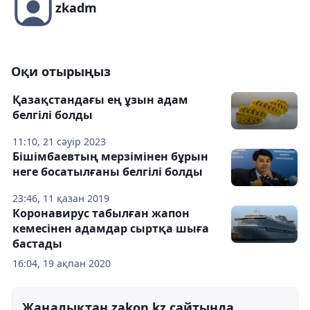
zkadm
Оқи отырыңыз
Қазақстандағы ең ұзын адам
белгілі болды
11:10, 21 сәуір 2023
Бішімбаевтың мерзімінен бұрын
неге босатылғаны белгілі болды
23:46, 11 қазан 2019
Коронавирус табылған жапон
кемесінен адамдар сыртқа шыға
бастады
16:04, 19 ақпан 2020
Жаңалықтан zakon.kz сайтында