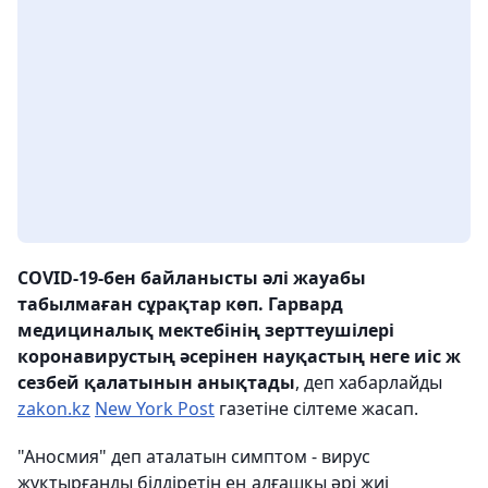
COVID-19-бен байланысты әлі жауабы
табылмаған сұрақтар көп. Гарвард
медициналық мектебінің зерттеушілері
коронавирустың әсерінен науқастың неге иіс ж
сезбей қалатынын анықтады
, деп хабарлайды
zakon.kz
New York Post
газетіне сілтеме жасап.
"Аносмия" деп аталатын симптом - вирус
жұқтырғанды білдіретін ең алғашқы әрі жиі