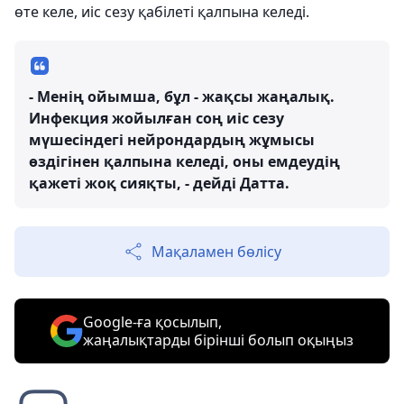
өте келе, иіс сезу қабілеті қалпына келеді.
- Менің ойымша, бұл - жақсы жаңалық.
Инфекция жойылған соң иіс сезу
мүшесіндегі нейрондардың жұмысы
өздігінен қалпына келеді, оны емдеудің
қажеті жоқ сияқты, - дейді Датта.
Мақаламен бөлісу
Google-ға қосылып,
жаңалықтарды бірінші болып оқыңыз