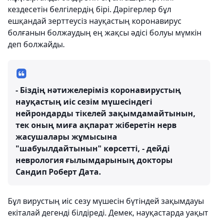
кездесетін белгілердің бірі. Дәрігерлер бұл
ешқандай зерттеусіз науқастың коронавирус
болғанын болжаудың ең жақсы әдісі болуы мүмкін
деп болжайды.
- Біздің нәтижелеріміз коронавирустың
науқастың иіс сезім мүшесіндегі
нейрондарды тікелей зақымдамайтынын,
тек оның миға ақпарат жіберетін нерв
жасушалары жұмысына
"шабуылдайтынын" көрсетті, - дейді
неврология ғылымдарының докторы
Сандип Роберт Дата.
Бұл вирустың иіс сезу мүшесін бүтіндей зақымдауы
екіталай дегенді білдіреді. Демек, науқастарда уақыт