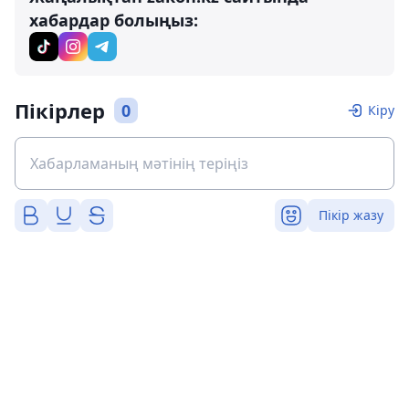
хабардар болыңыз:
Пікірлер
0
Кіру
Пікір жазу