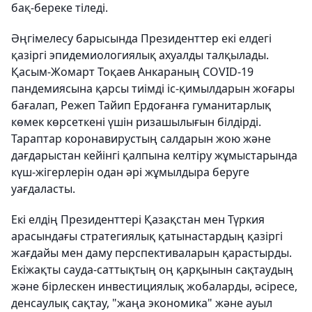
бақ-береке тіледі.
Әңгімелесу барысында Президенттер екі елдегі
қазіргі эпидемиологиялық ахуалды талқылады.
Қасым-Жомарт Тоқаев Анкараның COVID-19
пандемиясына қарсы тиімді іс-қимылдарын жоғары
бағалап, Режеп Тайип Ердоғанға гуманитарлық
көмек көрсеткені үшін ризашылығын білдірді.
Тараптар коронавирустың салдарын жою және
дағдарыстан кейінгі қалпына келтіру жұмыстарында
күш-жігерлерін одан әрі жұмылдыра беруге
уағдаласты.
Екі елдің Президенттері Қазақстан мен Түркия
арасындағы стратегиялық қатынастардың қазіргі
жағдайы мен даму перспективаларын қарастырды.
Екіжақты сауда-саттықтың оң қарқынын сақтаудың
және бірлескен инвестициялық жобаларды, әсіресе,
денсаулық сақтау, "жаңа экономика" және ауыл