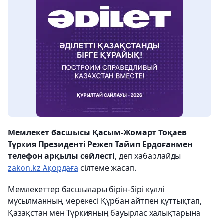
Мемлекет басшысы Қасым-Жомарт Тоқаев
Түркия Президенті Режеп Тайип Ердоғанмен
телефон арқылы сөйлесті
, деп хабарлайды
zakon.kz
Ақордаға
сілтеме жасап.
Мемлекеттер басшылары бірін-бірі күллі
мұсылманның мерекесі Құрбан айтпен құттықтап,
Қазақстан мен Түркияның бауырлас халықтарына