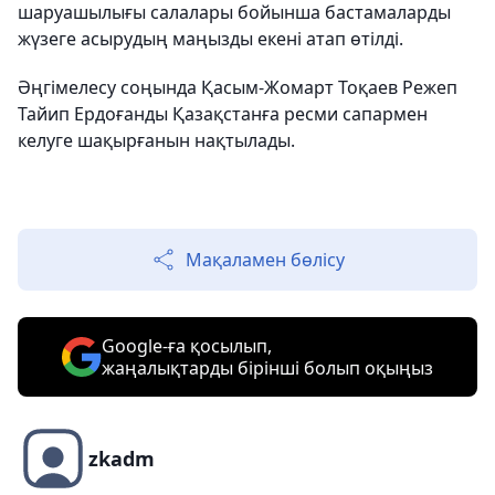
шаруашылығы салалары бойынша бастамаларды
жүзеге асырудың маңызды екені атап өтілді.
Әңгімелесу соңында Қасым-Жомарт Тоқаев Режеп
Тайип Ердоғанды Қазақстанға ресми сапармен
келуге шақырғанын нақтылады.
Мақаламен бөлісу
Google-ға қосылып,
жаңалықтарды бірінші болып оқыңыз
zkadm