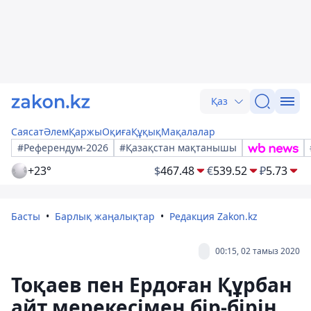
Қаз
Саясат
Әлем
Қаржы
Оқиға
Құқық
Мақалалар
#Референдум-2026
#Қазақстан мақтанышы
+23°
$
467.48
€
539.52
₽
5.73
Басты
Барлық жаңалықтар
Редакция Zakon.kz
00:15, 02 тамыз 2020
Тоқаев пен Ердоған Құрбан
айт мерекесімен бір-бірін