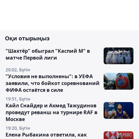
Оқи отырыңыз
"Шахтёр" обыграл "Каспий М" в
матче Первой лиги
20:02, Бүгін
"Условия не выполнены": в УЕФА
заявили, что бойкот соревнований
ФИФА остаётся в силе
19:51, Бүгін
Кайл Снайдер и Ахмед Тажудинов
проведут реванш на турнире RAF в
Москве
19:20, Бүгін
Елена Рыбакина ответила, как