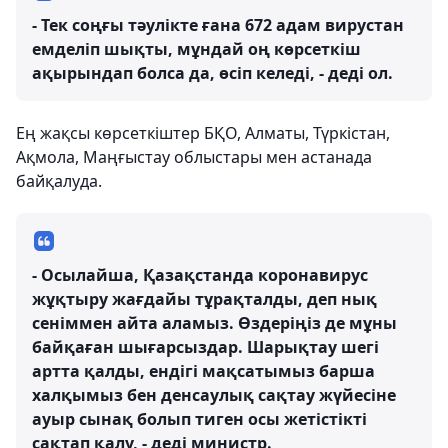
- Тек соңғы тәулікте ғана 672 адам вирустан
емделіп шықты, мұндай оң көрсеткіш
ақырындап болса да, өсіп келеді, - деді ол.
Ең жақсы көрсеткіштер БҚО, Алматы, Түркістан,
Ақмола, Маңғыстау облыстары мен астанада
байқалуда.
- Осылайша, Қазақстанда коронавирус
жұқтыру жағдайы тұрақталды, деп нық
сеніммен айта аламыз. Өздеріңіз де мұны
байқаған шығарсыздар. Шарықтау шегі
артта қалды, ендігі мақсатымыз барша
халқымыз бен денсаулық сақтау жүйесіне
ауыр сынақ болып тиген осы жетістікті
сақтап қалу, - деді министр.