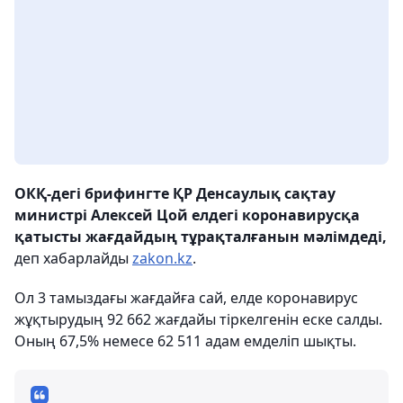
ОКҚ-дегі брифингте ҚР Денсаулық сақтау
министрі Алексей Цой елдегі коронавирусқа
қатысты жағдайдың тұрақталғанын мәлімдеді,
деп хабарлайды
zakon.kz
.
Ол 3 тамыздағы жағдайға сай, елде коронавирус
жұқтырудың 92 662 жағдайы тіркелгенін еске салды.
Оның 67,5% немесе 62 511 адам емделіп шықты.