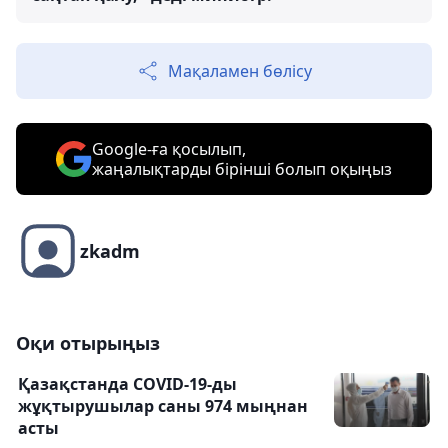
Мақаламен бөлісу
Google-ға қосылып,
жаңалықтарды бірінші болып оқыңыз
zkadm
Оқи отырыңыз
Қазақстанда COVID-19-ды
жұқтырушылар саны 974 мыңнан
асты