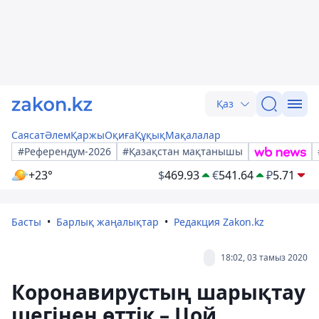
Қаз
Саясат
Әлем
Қаржы
Оқиға
Құқық
Мақалалар
#Референдум-2026
#Қазақстан мақтанышы
+23°
$
469.93
€
541.64
₽
5.71
Басты
Барлық жаңалықтар
Редакция Zakon.kz
18:02, 03 тамыз 2020
Коронавирустың шарықтау
шегінен өттік – Цой