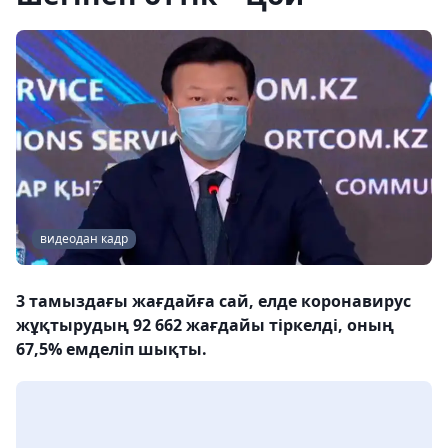
видеодан кадр
3 тамыздағы жағдайға сай, елде коронавирус
жұқтырудың 92 662 жағдайы тіркелді, оның
67,5% емделіп шықты.