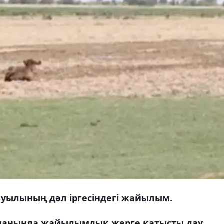
ауылының дәл іргесіндегі жайылым.
уданында жайылымдық жерге қатысты дау