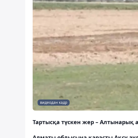
видеодан кадр
Тартысқа түскен жер – Алтынарық 
Алматы облысына қарасты Ақсу а