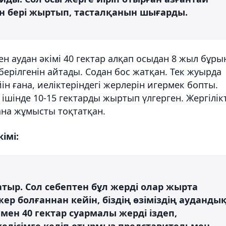
нен бері жыртып, тасталқанын шығарды.
 аудан әкімі 40 гектар алқап осыдан 8 жыл бұры
берілгенін айтады. Содан бос жатқан. Тек жуырда
 ғана, иеліктеріндегі жерлерін игермек бопты.
ішінде 10-15 гектарды жыртып үлгерген. Жергілікт
ана жұмысты тоқтатқан.
імі:
атыр. Сол себептен бұл жерді олар жырта
жер болғаннан кейін, біздің өзіміздің ауданды
мен 40 гектар суармалы жерді іздеп,
келісімге келіп отырмыз представительмен.