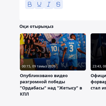
Оқи отырыңыз
00:15, 09 тамыз 2026
23:43, 
Опубликовано видео
Офици
разгромной победы
форва
"Ордабасы" над "Жетысу" в
стал 
КПЛ