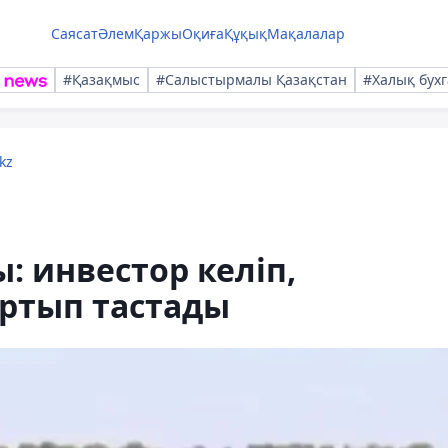
Саясат
Әлем
Қаржы
Оқиға
Құқық
Мақалалар
#Қазақмыс
#Салыстырмалы Қазақстан
#Халық бухг
kz
 инвестор келіп,
ртып тастады