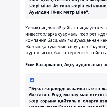
жері міне. Аз ғана жерін екі күн
Ауылдан 10-ақ метр міне".
Халықтың жанайқайын тыңдауға келген
инвесторларға суармалы жер ретінде 
компания басшылығы ауысқаннан кейін
Жоңышқа тұқымын себу үшін 2 күннің 
жұрт шығып, бас көтергеннен кейін ғ
Есім Базарханов, Ақсу ауданының әк
"Бүкіл жерлерді осваивать етіп ж
бастаған. Енді, мынау мал өтетін 
жер қорына қайтарып, оларға вза
қарастырып береміз деп, сондай 