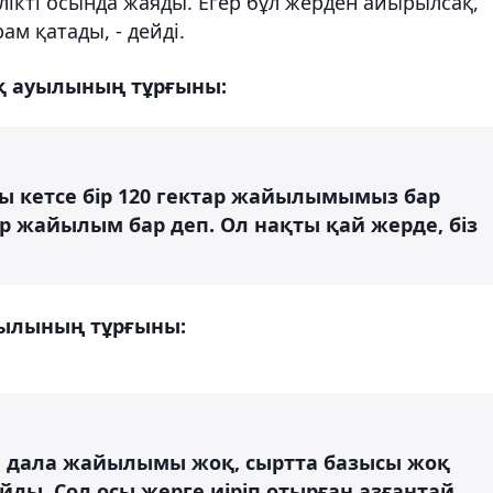
ікті осында жаяды. Егер бұл жерден айырылсақ,
рам қатады, - дейді.
қ ауылының тұрғыны:
ры кетсе бір 120 гектар жайылымымыз бар
тар жайылым бар деп. Ол нақты қай жерде, біз
уылының тұрғыны:
Не дала жайылымы жоқ, сыртта базысы жоқ
ды. Сол осы жерге иіріп отырған азғантай