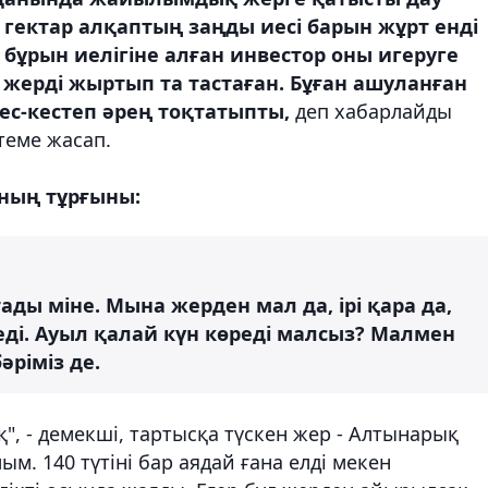
гектар алқаптың заңды иесі барын жұрт енді
 бұрын иелігіне алған инвестор оны игеруге
ті жерді жыртып та тастаған. Бұған ашуланған
с-кестеп әрең тоқтатыпты,
деп хабарлайды
теме жасап.
ның тұрғыны:
ды міне. Мына жерден мал да, ірі қара да,
ді. Ауыл қалай күн көреді малсыз? Малмен
әріміз де.
ақ", - демекші, тартысқа түскен жер - Алтынарық
м. 140 түтіні бар аядай ғана елді мекен