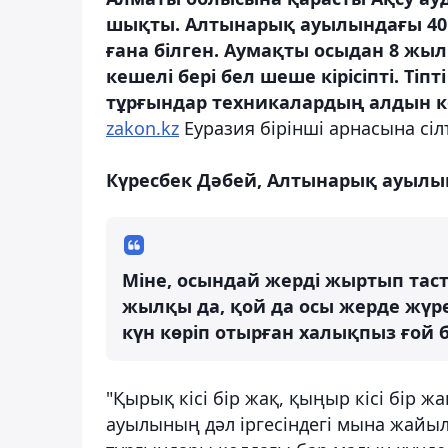
шықты. Алтынарық ауылындағы 40 
ғана білген. Аумақты осыдан 8 жыл
кешелі бері бел шеше кірісіпті. Тіп
тұрғындар техникалардың алдын ке
zakon.kz
Еуразия бірінші арнасына сіл
Күресбек Дәбей, Алтынарық ауылы
Міне, осындай жерді жыртып таста
жылқы да, қой да осы жерде жүре
күн көріп отырған халықпыз ғой б
"Қырық кісі бір жақ, қыңыр кісі бір ж
ауылының дәл іргесіндегі мына жайылы