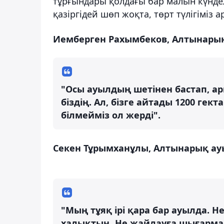
тұрғындары қолдағы бар малын күндел
қазіргідей шөп жоқта, төрт түлігіміз а
Иемберген Рахымбеков, Алтынары
"Осы ауылдың шетінен бастап, а
біздің. Ал, бізге айтады 1200 гек
білмейміз ол жерді".
Секен Тұрымханұлы, Алтынарық а
"Мың тұяқ ірі қара бар ауылда. 
халықтың. Не жайлауға шығармай