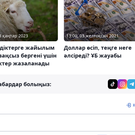
18 қаңтар 2023
13:00, 03 желтоқсан 2021
діктерге жайылым
Доллар өсіп, теңге неге
заңсыз бергені үшін
әлсіреді? ҰБ жауабы
іктер жазаланады
абардар болыңыз: