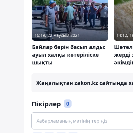
14:12, 
16:19, 22 маусым 2021
Шетел
Байлар бәрін басып алды:
жерді 
ауыл халқы көтеріліске
әкімд
шықты
Жаңалықтан zakon.kz сайтында х
Пікірлер
0