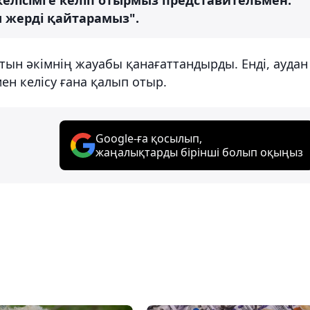
ы жерді қайтарамыз".
тын әкімнің жауабы қанағаттандырды. Енді, аудан
н келісу ғана қалып отыр.
Google-ға қосылып,
жаңалықтарды бірінші болып оқыңыз