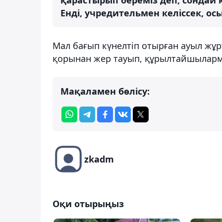
Енді, учредительмен келіссек, ос
Мал бағып күнелтіп отырған ауыл жұр
қорынан жер тауып, құрылтайшыларме
Мақаламен бөлісу:
zkadm
Оқи отырыңыз