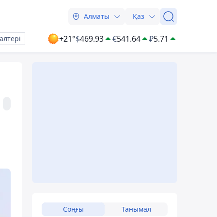
Алматы
Қаз
+21°
$
469.93
€
541.64
₽
5.71
алтері
Соңғы
Танымал