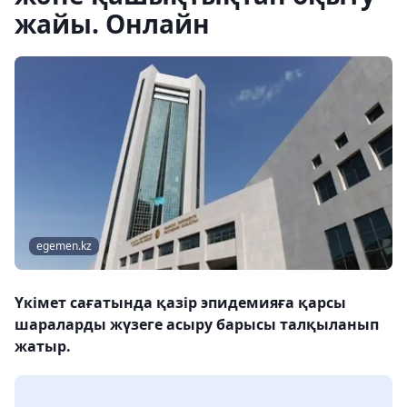
жайы. Онлайн
egemen.kz
Үкімет сағатында қазір эпидемияға қарсы
шараларды жүзеге асыру барысы талқыланып
жатыр.