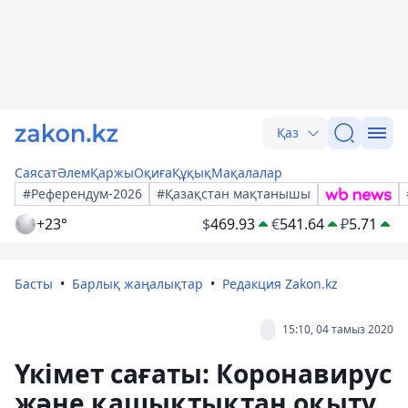
Қаз
Саясат
Әлем
Қаржы
Оқиға
Құқық
Мақалалар
#Референдум-2026
#Қазақстан мақтанышы
+23°
$
469.93
€
541.64
₽
5.71
Басты
Барлық жаңалықтар
Редакция Zakon.kz
15:10, 04 тамыз 2020
Үкімет сағаты: Коронавирус
және қашықтықтан оқыту