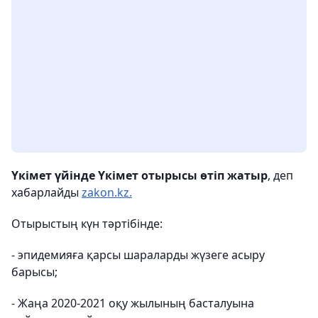
Үкімет үйінде Үкімет отырысы өтіп жатыр
, деп
хабарлайды
zakon.kz.
Отырыстың күн тәртібінде:
- эпидемияға қарсы шараларды жүзеге асыру
барысы;
- Жаңа 2020-2021 оқу жылының басталуына