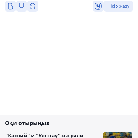
Пікір жазу
Оқи отырыңыз
"Каспий" и "Улытау" сыграли