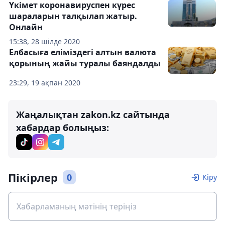
Үкімет коронавируспен күрес
шараларын талқылап жатыр.
Онлайн
15:38, 28 шілде 2020
Елбасыға еліміздегі алтын валюта
қорының жайы туралы баяндалды
23:29, 19 ақпан 2020
Жаңалықтан zakon.kz сайтында
хабардар болыңыз:
Пікірлер
0
Кіру