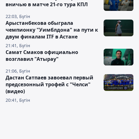
вничью в матче 21-го тура КПЛ
22:03, Бүгін
Арыстанбекова обыграла
чемпионку "Уимблдона" на пути к
двум финалам ITF в Астане
21:41, Бүгін
Самат Смаков официально
возглавил "Атырау"
21:06, Бүгін
Дастан Сатпаев завоевал первый
предсезонный трофей с "Челси"
(видео)
20:41, Бүгін