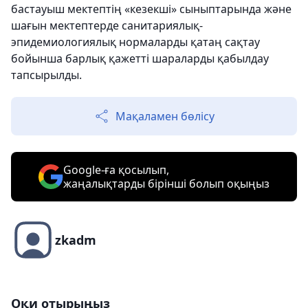
бастауыш мектептің «кезекші» сыныптарында және
шағын мектептерде санитариялық-
эпидемиологиялық нормаларды қатаң сақтау
бойынша барлық қажетті шараларды қабылдау
тапсырылды.
Мақаламен бөлісу
Google-ға қосылып,
жаңалықтарды бірінші болып оқыңыз
zkadm
Оқи отырыңыз