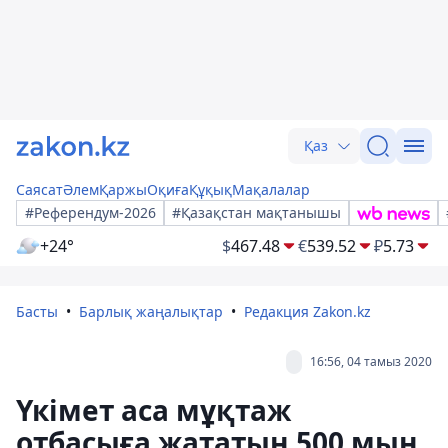
Қаз
Саясат
Әлем
Қаржы
Оқиға
Құқық
Мақалалар
#Референдум-2026
#Қазақстан мақтанышы
+24°
$
467.48
€
539.52
₽
5.73
Басты
Барлық жаңалықтар
Редакция Zakon.kz
16:56, 04 тамыз 2020
Үкімет аса мұқтаж
отбасыға жататын 500 мың