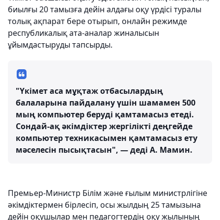
биылғы 20 тамызға дейін алдағы оқу үрдісі туралы
толық ақпарат бере отырып, онлайн режимде
республикалық ата-аналар жиналысын
ұйымдастыруды тапсырды.
"Үкімет аса мұқтаж отбасылардың
балаларына пайдалану үшін шамамен 500
мың компьютер беруді қамтамасыз етеді.
Сондай-ақ әкімдіктер жергілікті деңгейде
компьютер техникасымен қамтамасыз ету
мәселесін пысықтасын", — деді А. Мамин.
Премьер-Министр Білім және ғылым министрлігіне
әкімдіктермен бірлесіп, осы жылдың 25 тамызына
дейін оқушылар мен педагогтердің оқу жылының