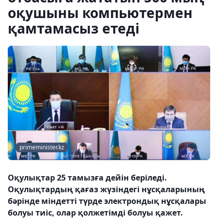
оқушыны компьютермен
қамтамасыз етеді
primeminister.kz
Оқулықтар 25 тамызға дейін беріледі.
Оқулықтардың қағаз жүзіндегі нұсқаларының
бәрінде міндетті түрде электрондық нұсқалары
болуы тиіс, олар қолжетімді болуы қажет.