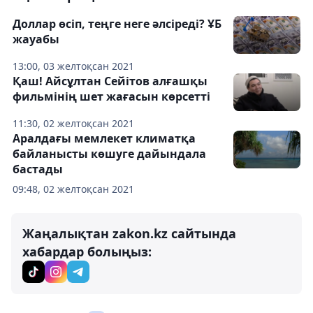
Доллар өсіп, теңге неге әлсіреді? ҰБ
жауабы
13:00, 03 желтоқсан 2021
Қаш! Айсұлтан Сейітов алғашқы
фильмінің шет жағасын көрсетті
11:30, 02 желтоқсан 2021
Аралдағы мемлекет климатқа
байланысты көшуге дайындала
бастады
09:48, 02 желтоқсан 2021
Жаңалықтан zakon.kz сайтында
хабардар болыңыз: