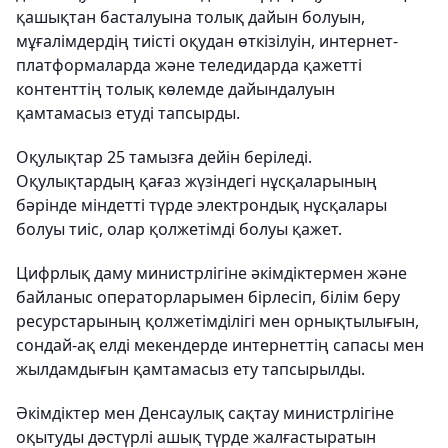
қашықтан басталуына толық дайын болуын,
мұғалімдердің тиісті оқудан өткізілуін, интернет-
платформаларда және теледидарда қажетті
контенттің толық көлемде дайындалуын
қамтамасыз етуді тапсырды.
Оқулықтар 25 тамызға дейін беріледі.
Оқулықтардың қағаз жүзіндегі нұсқаларының
бәрінде міндетті түрде электрондық нұсқалары
болуы тиіс, олар қолжетімді болуы қажет.
Цифрлық даму министрлігіне әкімдіктермен және
байланыс операторларымен бірлесіп, білім беру
ресурстарының қолжетімділігі мен орнықтылығын,
сондай-ақ елді мекендерде интернеттің сапасы мен
жылдамдығын қамтамасыз ету тапсырылды.
Әкімдіктер мен Денсаулық сақтау министрлігіне
оқытуды дәстүрлі ашық түрде жалғастыратын