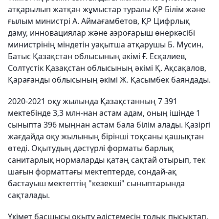
атқарылып жатқан жұмыстар туралы ҚР Білім және
ғылым министрі А. Аймағамбетов, ҚР Цифрлық
даму, инновациялар және аэроғарыш өнеркәсібі
министрінің міндетін уақытша атқарушы Б. Мусин,
Батыс Қазақстан облысының әкімі Ғ. Есқалиев,
Солтүстік Қазақстан облысының әкімі Қ. Ақсақалов,
Қарағанды облысының әкімі Ж. Қасымбек баяндады.
2020-2021 оқу жылында Қазақстанның 7 391
мектебінде 3,3 млн-нан астам адам, оның ішінде 1
сыныпта 396 мыңнан астам бала білім алады. Қазіргі
жағдайда оқу жылының бірінші тоқсаны қашықтан
өтеді. Оқытудың дәстүрлі форматы барлық
санитарлық нормаларды қатаң сақтай отырып, тек
шағын форматтағы мектептерде, сондай-ақ
бастауыш мектептің "кезекші" сыныптарында
сақталады.
Үкімет басшысы оқыту әдістемесін толық пысықтап,