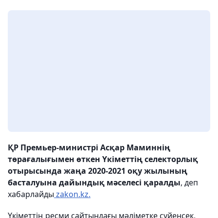
ҚР Премьер-министрі Асқар Маминнің
төрағалығымен өткен Үкіметтің селекторлық
отырысында жаңа 2020-2021 оқу жылының
басталуына дайындық мәселесі қаралды
, деп
хабарлайды
zakon.kz.
Үкіметтің ресми сайтындағы мәліметке сүйенсек,