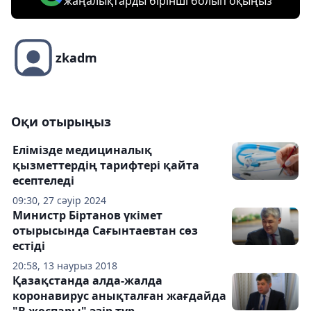
жаңалықтарды бірінші болып оқыңыз
zkadm
Оқи отырыңыз
Елімізде медициналық
қызметтердің тарифтері қайта
есептеледі
09:30, 27 сәуір 2024
Министр Біртанов үкімет
отырысында Сағынтаевтан сөз
естіді
20:58, 13 наурыз 2018
Қазақстанда алда-жалда
коронавирус анықталған жағдайда