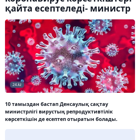
қайта есептеледі- министр
24.kz
10 тамыздан бастап Денсаулық сақтау
министрлігі вирустың репродуктивтілік
көрсеткішін де есептеп отыратын болады.