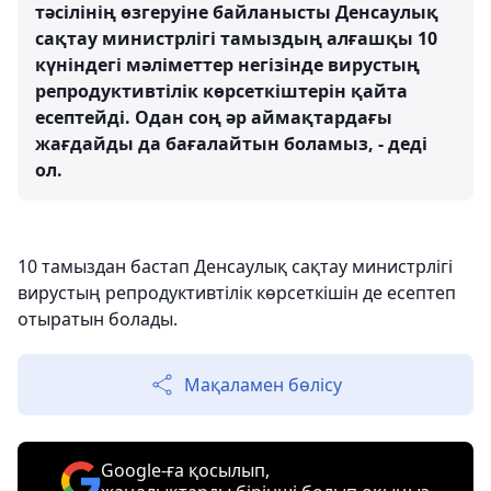
тәсілінің өзгеруіне байланысты Денсаулық
сақтау министрлігі тамыздың алғашқы 10
күніндегі мәліметтер негізінде вирустың
репродуктивтілік көрсеткіштерін қайта
есептейді. Одан соң әр аймақтардағы
жағдайды да бағалайтын боламыз, - деді
ол.
10 тамыздан бастап Денсаулық сақтау министрлігі
вирустың репродуктивтілік көрсеткішін де есептеп
отыратын болады.
Мақаламен бөлісу
Google-ға қосылып,