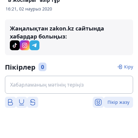
"В жоспары" әзір тұр
16:21, 02 наурыз 2020
Жаңалықтан zakon.kz сайтында
хабардар болыңыз:
Пікірлер
0
Кіру
Пікір жазу