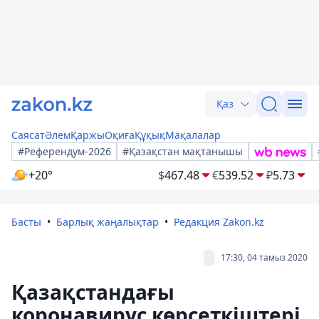
Қаз
Саясат
Әлем
Қаржы
Оқиға
Құқық
Мақалалар
#Референдум-2026
#Қазақстан мақтанышы
+20°
$
467.48
€
539.52
₽
5.73
Басты
Барлық жаңалықтар
Редакция Zakon.kz
17:30, 04 тамыз 2020
Қазақстандағы
коронавирус көрсеткіштері