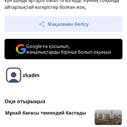
күн ішінде әртүрлі бағытта өзгерді. Күннің соңында
айтарлықтай өзгерістер болған жоқ.
Мақаламен бөлісу
Google-ға қосылып,
жаңалықтарды бірінші болып оқыңыз
zkadm
Оқи отырыңыз
Мұнай бағасы төмендей бастады