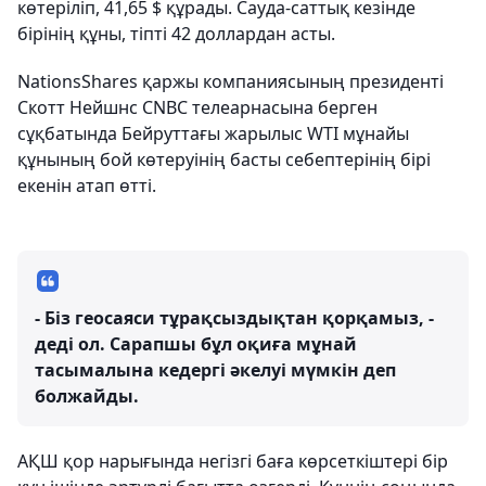
көтеріліп, 41,65
$
құрады. Сауда-саттық кезінде
бірінің құны, тіпті 42 доллардан асты.
NationsShares қаржы компаниясының президенті
Скотт Нейшнс CNBC телеарнасына берген
сұқбатында Бейруттағы жарылыс WTI мұнайы
құнының бой көтеруінің басты себептерінің бірі
екенін атап өтті.
- Біз геосаяси тұрақсыздықтан қорқамыз, -
деді ол. Сарапшы бұл оқиға мұнай
тасымалына кедергі әкелуі мүмкін деп
болжайды.
АҚШ қор нарығында негізгі баға көрсеткіштері бір