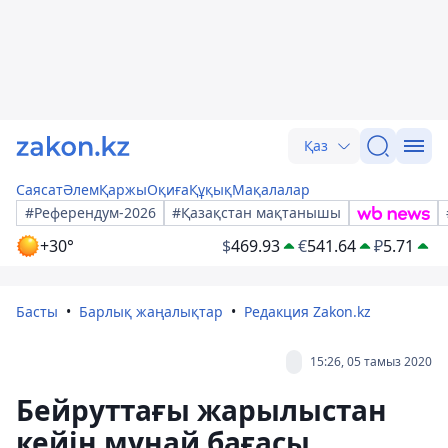
Қаз
Саясат
Әлем
Қаржы
Оқиға
Құқық
Мақалалар
#Референдум-2026
#Қазақстан мақтанышы
+30°
$
469.93
€
541.64
₽
5.71
Басты
Барлық жаңалықтар
Редакция Zakon.kz
15:26, 05 тамыз 2020
Бейруттағы жарылыстан
кейін мұнай бағасы