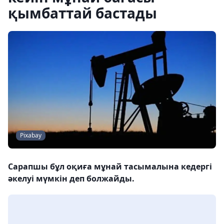
қымбаттай бастады
Pixabay
Сарапшы бұл оқиға мұнай тасымалына кедергі
әкелуі мүмкін деп болжайды.