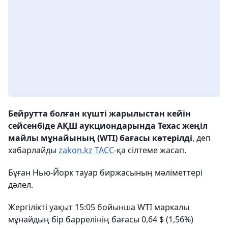
Бейрутта болған күшті жарылыстан кейін
с
ейсенбіде
АҚШ аукциондарында Техас жеңіл
майлы мұнайының (WTI) бағасы көтерілді
, деп
хабарлайды
zakon.kz
ТАСС
-қа сілтеме жасап.
Бұған Нью-Йорк тауар биржасының мәліметтері
дәлел.
Жергілікті уақыт 15:05
бойынша
WTI маркалы
мұнайдың бір баррелінің бағасы 0,64
$
(1,56%)