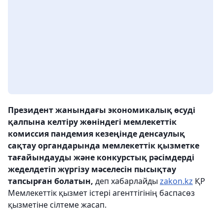
Президент жанындағы экономикалық өсуді
қалпына келтіру жөніндегі мемлекеттік
комиссия пандемия кезеңінде денсаулық
сақтау органдарында мемлекеттік қызметке
тағайындауды және конкурстық рәсімдерді
жеделдетіп жүргізу мәселесін пысықтау
тапсырған болатын,
деп хабарлайды
zakon.kz
ҚР
Мемлекеттік қызмет істері агенттігінің баспасөз
қызметіне сілтеме жасап.