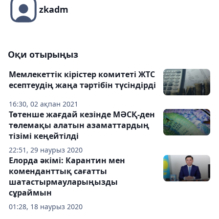
zkadm
Оқи отырыңыз
Мемлекеттік кірістер комитеті ЖТС
есептеудің жаңа тәртібін түсіндірді
16:30, 02 ақпан 2021
Төтенше жағдай кезінде МӘСҚ-ден
төлемақы алатын азаматтардың
тізімі кеңейтілді
22:51, 29 наурыз 2020
Елорда әкімі: Карантин мен
коменданттық сағатты
шатастырмауларыңызды
сұраймын
01:28, 18 наурыз 2020