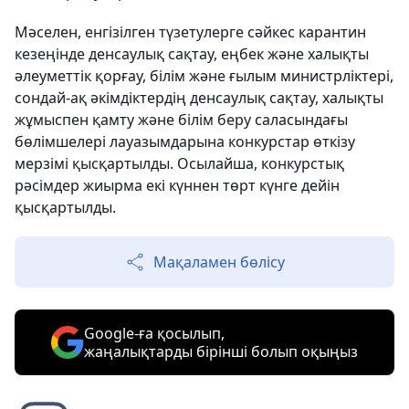
Мәселен, енгізілген түзетулерге сәйкес карантин
кезеңінде денсаулық сақтау, еңбек және халықты
әлеуметтік қорғау, білім және ғылым министрліктері,
сондай-ақ әкімдіктердің денсаулық сақтау, халықты
жұмыспен қамту және білім беру саласындағы
бөлімшелері лауазымдарына конкурстар өткізу
мерзімі қысқартылды. Осылайша, конкурстық
рәсімдер жиырма екі күннен төрт күнге дейін
қысқартылды.
Мақаламен бөлісу
Google-ға қосылып,
жаңалықтарды бірінші болып оқыңыз