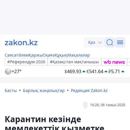
Қаз
Саясат
Әлем
Қаржы
Оқиға
Құқық
Мақалалар
#Референдум-2026
#Қазақстан мақтанышы
+27°
$
469.93
€
541.64
₽
5.71
Басты
Барлық жаңалықтар
Редакция Zakon.kz
16:26, 06 тамыз 2020
Карантин кезінде
мемлекеттік қызметке