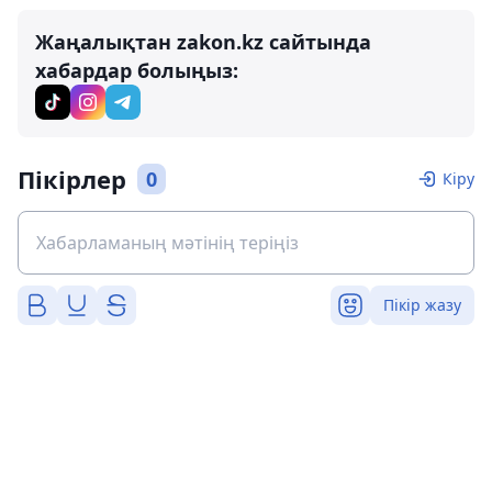
Жаңалықтан zakon.kz сайтында
хабардар болыңыз:
Пікірлер
0
Кіру
Пікір жазу