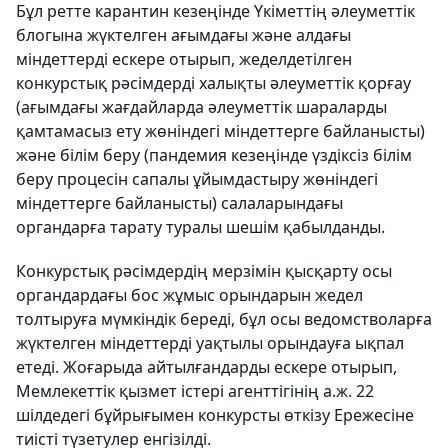
Бұл ретте карантин кезеңінде Үкіметтің әлеуметтік
блогына жүктелген ағымдағы және алдағы
міндеттерді ескере отырып, жеделдетілген
конкурстық рәсімдерді халықты әлеуметтік қорғау
(ағымдағы жағдайларда әлеуметтік шараларды
қамтамасыз ету жөніндегі міндеттерге байланысты)
және білім беру (пандемия кезеңінде үздіксіз білім
беру процесін сапалы ұйымдастыру жөніндегі
міндеттерге байланысты) салаларындағы
органдарға тарату туралы шешім қабылданды.
Конкурстық рәсімдердің мерзімін қысқарту осы
органдардағы бос жұмыс орындарын жедел
толтыруға мүмкіндік береді, бұл осы ведомстволарға
жүктелген міндеттерді уақтылы орындауға ықпал
етеді. Жоғарыда айтылғандарды ескере отырып,
Мемлекеттік қызмет істері агенттігінің а.ж. 22
шілдедегі бұйрығымен конкурсты өткізу Ережесіне
тиісті түзетулер енгізілді.