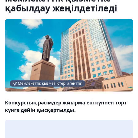
қабылдау жеңілдетіледі
ҚР Мемлекеттік қызмет істері агенттігі
Конкурстық рәсімдер жиырма екі күннен төрт
күнге дейін қысқартылды.