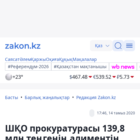
Қаз
Саясат
Әлем
Қаржы
Оқиға
Құқық
Мақалалар
#Референдум-2026
#Қазақстан мақтанышы
+23°
$
467.48
€
539.52
₽
5.73
Басты
Барлық жаңалықтар
Редакция Zakon.kz
17:46, 14 тамыз 2020
ШҚО прокуратурасы 139,8
млн теңгенің алиментін