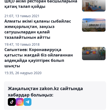
ШҚО әкімі ресторан басшыларына
қатаң талап қойды
21:07, 13 тамыз 2021
Алматы әкімі қаланы сыбайлас
жемқорлықтан, заңсыз
сатушылардан қалай
тазалайтынын айтты
19:47, 10 тамыз 2018
Сағынтаев: Коронавирусқа
қатысты жағдай біз ойлағаннан
әлдеқайда қауіптірек болып
шықты
15:35, 26 наурыз 2020
Жаңалықтан zakon.kz сайтында
хабардар болыңыз: