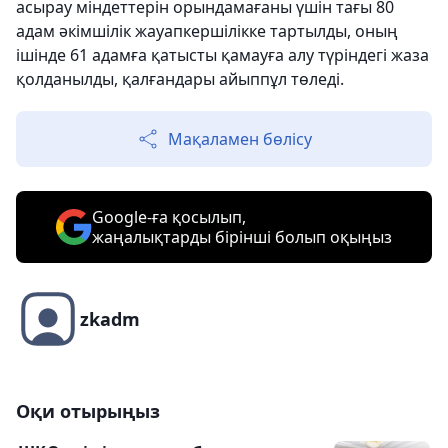
асырау міндеттерін орындамағаны үшін тағы 80
адам әкімшілік жауапкершілікке тартылды, оның
ішінде 61 адамға қатысты қамауға алу түріндегі жаза
қолданылды, қалғандары айыппұл төледі.
Мақаламен бөлісу
Google-ға қосылып,
жаңалықтарды бірінші болып оқыңыз
zkadm
Оқи отырыңыз