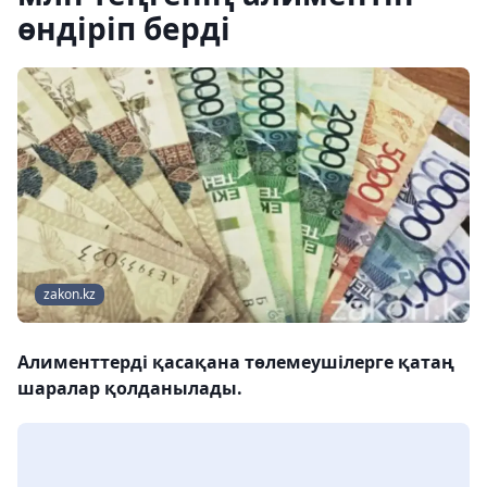
өндіріп берді
zakon.kz
Алименттерді қасақана төлемеушілерге қатаң
шаралар қолданылады.