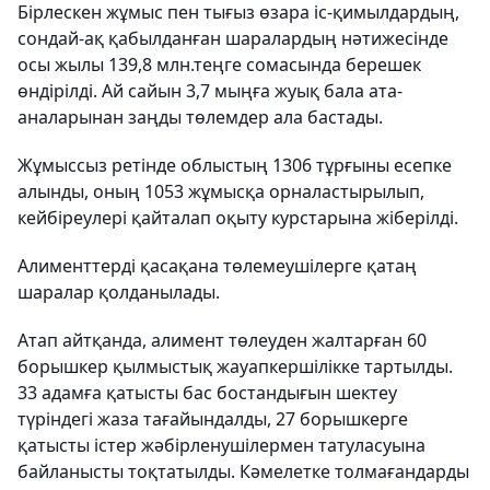
Бірлескен жұмыс пен тығыз өзара іс-қимылдардың,
сондай-ақ қабылданған шаралардың нәтижесінде
осы жылы 139,8 млн.теңге сомасында берешек
өндірілді. Ай сайын 3,7 мыңға жуық бала ата-
аналарынан заңды төлемдер ала бастады.
Жұмыссыз ретінде облыстың 1306 тұрғыны есепке
алынды, оның 1053 жұмысқа орналастырылып,
кейбіреулері қайталап оқыту курстарына жіберілді.
Алименттерді қасақана төлемеушілерге қатаң
шаралар қолданылады.
Атап айтқанда, алимент төлеуден жалтарған 60
борышкер қылмыстық жауапкершілікке тартылды.
33 адамға қатысты бас бостандығын шектеу
түріндегі жаза тағайындалды, 27 борышкерге
қатысты істер жәбірленушілермен татуласуына
байланысты тоқтатылды. Кәмелетке толмағандарды