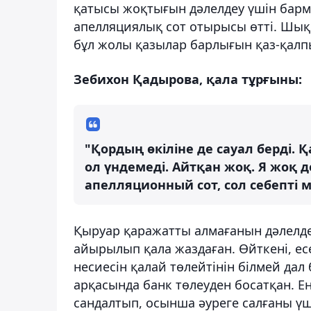
қатысы жоқтығын дәлелдеу үшін барма
апелляциялық сот отырысы өтті. Шық
бұл жолы қазылар барлығын қаз-қалпын
Зебихон Қадырова, қала тұрғыны:
"Қордың өкіліне де сауал берді. Қ
ол үндемеді. Айтқан жоқ. Я жоқ д
апелляционный сот, сол себепті
Қыруар қаражатты алмағанын дәлелде
айырылып қала жаздаған. Өйткені, е
несиесін қалай төлейтінін білмей дал 
арқасында банк төлеуден босатқан. Енді
сандалтып, осынша әуреге салғаны ү