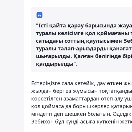
"Істі қайта қарау барысында жау
туралы келісімге қол қоймағаны
сатыдағы соттың қаулысымен Зеб
туралы талап-арыздарды қанағат
шығарылды. Қалған бөлігінде бірі
қалдырылды".
Естеріңізге сала кетейік, дау өткен 
жылдан бері өз жұмысын тоқтатқанды
көрсетілген азаматтардан өтеп алу үш
қол қоймаса да борышкерлер қатарын
міндетті деп шешкен болатын. Әділді
Зебихон бұл күнді асыға күткенін жетк