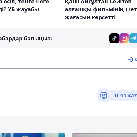
 өсіп, теңге неге
Қаш! Айсұлтан Сейітов
ді? ҰБ жауабы
алғашқы фильмінің шет
жағасын көрсетті
абардар болыңыз:
Пікір жаз