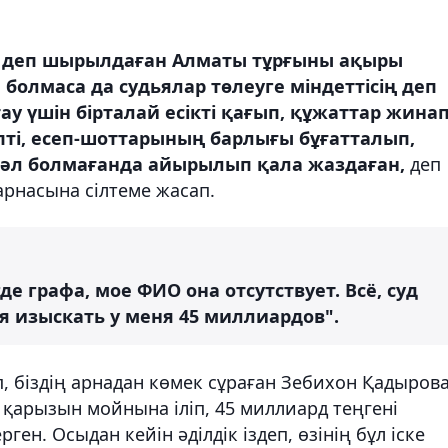
қ деп шырылдаған Алматы тұрғыны ақыры
 болмаса да судьялар төлеуге міндеттісің деп
ау үшін бірталай есікті қағып, құжаттар жина
іпті, есеп-шоттарының барлығы бұғатталып,
сәл болмағанда айырылып қала жаздаған,
деп
арнасына сілтеме жасап.
де графа, мое ФИО она отсутствует. Всё, суд
я изыскать у меня 45 миллиардов".
, біздің арнадан көмек сұраған Зебихон Қадырова
қарызын мойнына іліп, 45 миллиард теңгені
ен. Осыдан кейін әділдік іздеп, өзінің бұл іске