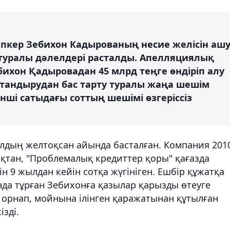
апкер Зебихон Кадырованың несие желісін аш
 туралы дәлелдері расталды. Апелляциялық
ихон Қадыровадан 45 млрд теңге өндіріп алу
тандырудан бас тарту туралы жаңа шешім
нші сатыдағы соттың шешімі өзгеріссіз
жылдың желтоқсан айында басталған. Компания 201
қтан, "Проблемалық кредиттер қоры" қағазда
ін 9 жылдан кейін сотқа жүгініген. Ешбір құжатқа
да тұрған Зебихонға қазылар қарызды өтеуге
к орнап, мойнына ілінген қаражатынан құтылған
ізді.