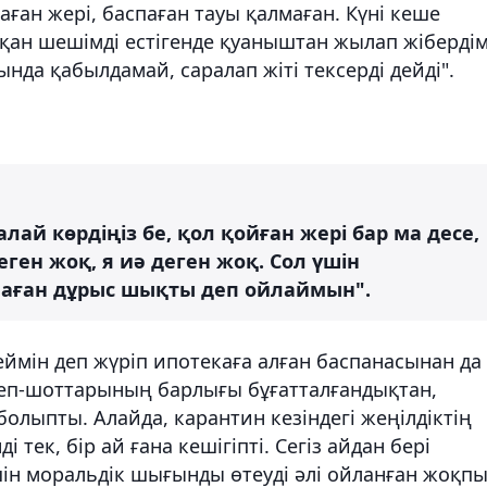
ған жері, баспаған тауы қалмаған. Күні кеше
қан шешімді естігенде қуаныштан жылап жібердім
да қабылдамай, саралап жіті тексерді дейді".
алай көрдіңіз бе, қол қойған жері бар ма десе,
еген жоқ, я иә деген жоқ. Сол үшін
 маған дұрыс шықты деп ойлаймын".
ймін деп жүріп ипотекаға алған баспанасынан да
сеп-шоттарының барлығы бұғатталғандықтан,
болыпты. Алайда, карантин кезіндегі жеңілдіктің
 тек, бір ай ғана кешігіпті. Сегіз айдан бері
шін моральдік шығынды өтеуді әлі ойланған жоқп