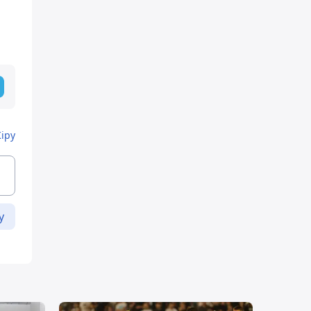
Кіру
у