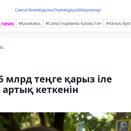
Саясат
Әлем
Қаржы
Оқиға
Құқық
Мақалалар
#Қазақмыс
#Салыстырмалы Қазақстан
#Халық бухг
kz
 млрд теңге қарыз іле
 артық кеткенін