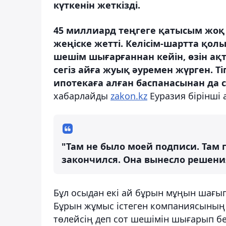
күткенін жеткізді.
45 миллиард теңгеге қатысым жо
жеңіске жетті. Келісім-шартта қолы
шешім шығарғаннан кейін, өзін ақт
сегіз айға жуық әуремен жүрген. Т
ипотекаға алған баспанасынан да 
хабарлайды
zakon.kz
Еуразия бірінші 
"Там не было моей подписи. Там г
закончился. Она вынесло решени
Бұл осыдан екі ай бұрын мұңын шағып
Бұрын жұмыс істеген компаниясының 
төлейсің деп сот шешімін шығарып берг