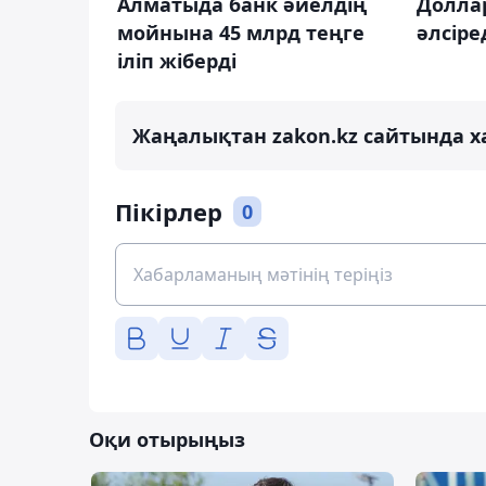
Доллар
Алматыда банк әйелдің
әлсіре
мойнына 45 млрд теңге
іліп жіберді
Жаңалықтан zakon.kz сайтында х
Пікірлер
0
Оқи отырыңыз