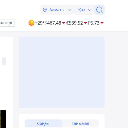
Алматы
Қаз
+29°
$
467.48
€
539.52
₽
5.73
алтері
Соңғы
Танымал