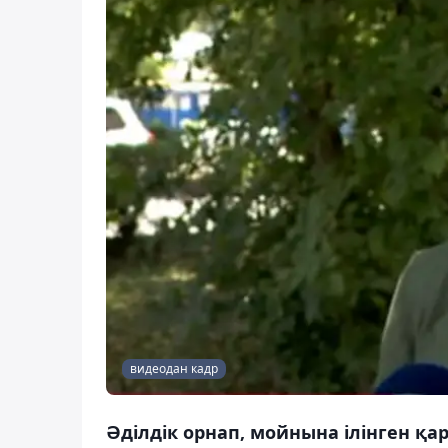
видеодан кадр
Әділдік орнап, мойнына ілінген қа