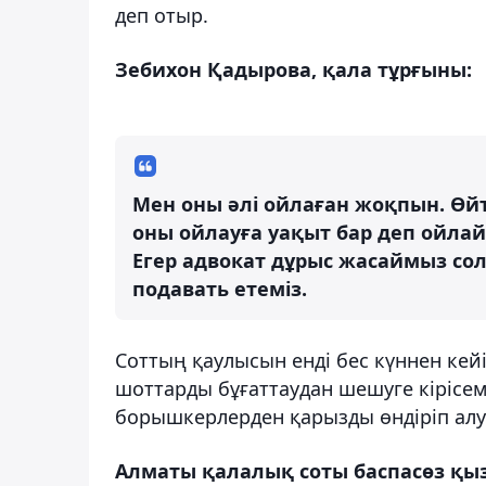
деп отыр.
Зебихон Қадырова, қала тұрғыны:
Мен оны әлі ойлаған жоқпын. Өйт
оны ойлауға уақыт бар деп ойлай
Егер адвокат дұрыс жасаймыз сол
подавать етеміз.
Соттың қаулысын енді бес күннен кейі
шоттарды бұғаттаудан шешуге кірісемі
борышкерлерден қарызды өндіріп алу і
Алматы қалалық соты баспасөз қыз