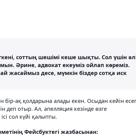
кені, соттың шешімі кеше шықты. Сол үшін әл
мын. Әрине, адвокат екеуміз ойлап көреміз.
ай жасаймыз десе, мүмкін біздер сотқа иск
н бір-ақ қолдарына алады екен. Осыдан кейін есе
н деп отыр. Ал, апелляция кезінде өзге
сі сол күйі қалыпты.
метінің Фейсбуктегі жазбасынан: