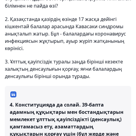
білімнен не пайда өзі?
2. Қазақстанда қазірдің өзінде 17 жасқа дейінгі
кішкентай балалар арасында Кавасаки синдромы
анықталып жатыр. Бұл - балалардағы коронавирус
инфекциясын жұқтырып, ауыр жүріп жатқанының
көрінісі.
3. Ұлттық қауіпсіздік туралы заңда бірінші кезекте
халықтың денсаулығын қорғау, яғни балалардың
денсаулығы бірінші орында тұрады.
4. Конституцияда да солай. 39-бапта
адамның құқықтары мен бостандықтарын
мемлекет ұлттық қауіпсіздікті (денсаулық)
қамтамасыз ету, азаматтардың
құқықтарын қорғау үшін (бұл жерде және