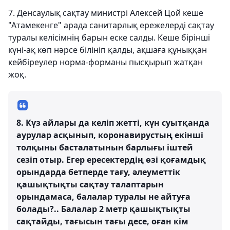
7. Денсаулық сақтау министрі Алексей Цой кеше
"Атамекенге" арада санитарлық ережелерді сақтау
туралы келісімнің барын еске салды. Кеше бірінші
күні-ақ көп нәрсе білініп қалды, ақшаға құныққан
кейбіреулер норма-форманы пысқырып жатқан
жоқ.
8. Күз айлары да келіп жетті, күн суытқанда
аурулар асқынып, коронавирустың екінші
толқыны басталатынын барлығы іштей
сезіп отыр. Егер ересектердің өзі қоғамдық
орындарда бетперде тағу, әлеуметтік
қашықтықты сақтау талаптарын
орындамаса, балалар туралы не айтуға
болады?.. Балалар 2 метр қашықтықты
сақтайды, тағысын тағы десе, оған кім