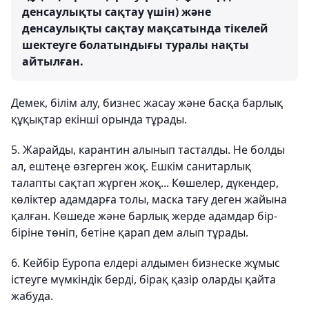
денсаулықты сақтау үшін) және
денсаулықты сақтау мақсатында тікелей
шектеуге болатындығы туралы нақты
айтылған.
Демек, білім алу, бизнес жасау және басқа барлық
құқықтар екінші орында тұрады.
5. Жарайды, карантин алынып тасталды. Не болды
ал, ештеңе өзгерген жоқ. Ешкім санитарлық
талапты сақтап жүрген жоқ... Көшелер, дүкендер,
көліктер адамдарға толы, маска тағу деген жайына
қалған. Көшеде және барлық жерде адамдар бір-
біріне төніп, бетіне қарап дем алып тұрады.
6. Кейбір Еуропа елдері алдымен бизнеске жұмыс
істеуге мүмкіндік берді, бірақ қазір оларды қайта
жабуда.