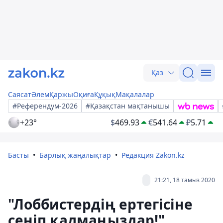
Қаз
Саясат
Әлем
Қаржы
Оқиға
Құқық
Мақалалар
#Референдум-2026
#Қазақстан мақтанышы
+23°
$
469.93
€
541.64
₽
5.71
Басты
Барлық жаңалықтар
Редакция Zakon.kz
21:21, 18 тамыз 2020
"Лоббистердің ертегісіне
сеніп қалмаңыздар!".