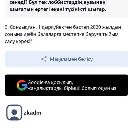
сенеді? Бұл тек лоббистердің аузынан
шығатын ертегі екені түсінікті шығар.
9. Сондықтан, 1 қыркүйектен бастап 2020 жылдың
соңына дейін балаларға мектепке баруға тыйым
салу керек!".
Мақаламен бөлісу
Google-ға қосылып,
жаңалықтарды бірінші болып оқыңыз
zkadm