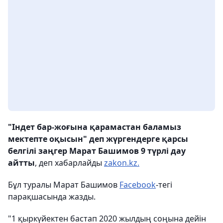
"Індет бар-жоғына қарамастан баламыз
мектепте оқысын" деп жүргендерге қарсы
белгілі заңгер Марат Башимов 9 түрлі дау
айтты
, деп хабарлайды
zakon.kz.
Бұл туралы Марат Башимов
Facebook
-тегі
парақшасында жазды.
"1 қыркүйектен бастап 2020 жылдың соңына дейін