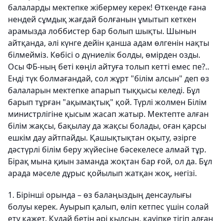
балаларды мектепке жібермеу керек! Өткенде ғана
нендей сұмдық жағдай болғанын ұмытып кеткен
арамызда лоббистер бар болып шықты. Шынын
айтқанда, әлі күнге дейін қанша адам өлгенін нақты
білмейміз. Көбісі о дүниелік болды, өмірден озды.
Осы ФБ-ның беті көңіл айтуға толып кетті емес пе?..
Енді түк болмағандай, сол жұрт "білім алсын" деп өз
балаларын мектепке апарып тыққысы келеді. Бұл
барып тұрған "ақымақтық" қой. Түрлі жолмен Білім
министрлігіне қысым жасап жатыр. Мектепте алған
білім жақсы, бақылау да жақсы болады, оған қарсы
ешкім дау айтпайды. Қашықтықтан оқыту, әзірге
дәстүрлі білім беру жүйесіне бәсекелесе алмай тұр.
Бірақ мына қиын заманда жоқтан бар ғой, ол да. Бұл
арада мәселе дұрыс қойылып жатқан жоқ, негізі.
1. Бірінші орында – өз балаңыздың денсаулығы
болуы керек. Ауырып қалып, өліп кетпес үшін солай
ету қажет. Құдай бетін әрі қылсын, қауіпке тігіп алған