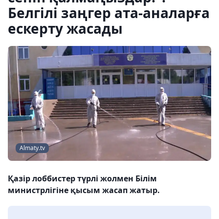
Белгілі заңгер ата-аналарға
ескерту жасады
Almaty.tv
Қазір лоббистер түрлі жолмен Білім
министрлігіне қысым жасап жатыр.