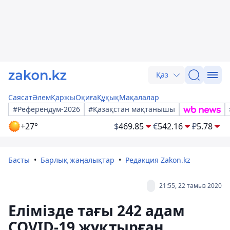
Қаз
Саясат
Әлем
Қаржы
Оқиға
Құқық
Мақалалар
#Референдум-2026
#Қазақстан мақтанышы
+27°
$
469.85
€
542.16
₽
5.78
Басты
Барлық жаңалықтар
Редакция Zakon.kz
21:55, 22 тамыз 2020
Елімізде тағы 242 адам
COVID-19 жұқтырған