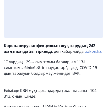
Коронавирус инфекциясын жұқтырудың 242
жаңа жағдайы тіркелді
, деп хабарлайды
zakon.kz.
"Олардың 129-ы симптомы барлар, ал 113-і
симптомы білінбейтін науқастар", - деді COVID-19-
дың таралуын болдырмау жөніндегі ВАК.
Елімізде КВИ жұқтырғандардың жалпы саны - 104
313, оның ішінде:
Алматы қаласында - 14034 (+40), Нұр-Сұлтан