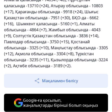
қаласында -13710 (+24), Атырау облысында - 10803
(+17), Қарағанды ​​облысында - 9918 (+24), Шығыс
Қазақстан облысында - 7951 (+30), БҚО-да - 6662
(+16), ️ Шымкент қаласында - 5160 (+1), Алматы
облысында - 4864 (+7), Жамбыл облысында - 4043
(+9), Солтүстік Қазақстан облысында - 3836 (+14),
Павлодар облысында - 3750 (+15), Қостанай
облысында - 3325 (+10), Маңғыстау облысында - 3305
(+12), Ақмола облысында - 3304 (+8), Түркістан
облысында - 3235 (+11), Қызылорда облысында -3224
(+2), Ақтөбе облысында - 3189 (+2).
Мақаламен бөлісу
Google-ға қосылып,
жаңалықтарды бірінші болып оқыңыз