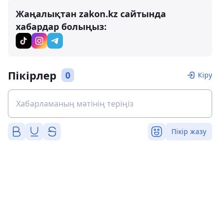
Жаңалықтан zakon.kz сайтында
хабардар болыңыз:
Пікірлер
0
Кіру
Пікір жазу