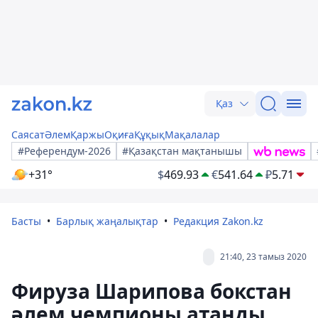
Қаз
Саясат
Әлем
Қаржы
Оқиға
Құқық
Мақалалар
#Референдум-2026
#Қазақстан мақтанышы
+31°
$
469.93
€
541.64
₽
5.71
Басты
Барлық жаңалықтар
Редакция Zakon.kz
21:40, 23 тамыз 2020
Фируза Шарипова бокстан
әлем чемпионы атанды