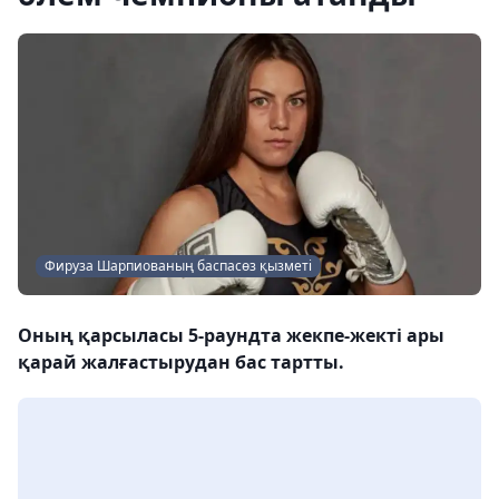
Фируза Шарпиованың баспасөз қызметі
Оның қарсыласы 5-раундта жекпе-жекті ары
қарай жалғастырудан бас тартты.