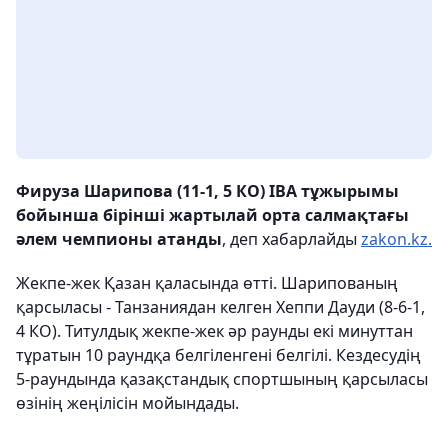
Фируза Шарипова
(11-1, 5 КО)
IBA тұжырымы
бойынша
бірінші жартылай орта салмақтағы
әлем чемпионы атанды
, деп хабарлайды
zakon.kz.
Жекпе-жек Қазан қаласында өтті. Шарипованың
қарсыласы - Танзаниядан келген Хеппи Дауди
(8-6-1,
4 КО).
Титулдық жекпе-жек әр раунды екі минуттан
тұратын 10 раундқа белгіленгені белгілі. Кездесудің
5-раундында қазақстандық спортшының қарсыласы
өзінің жеңілісін мойындады.