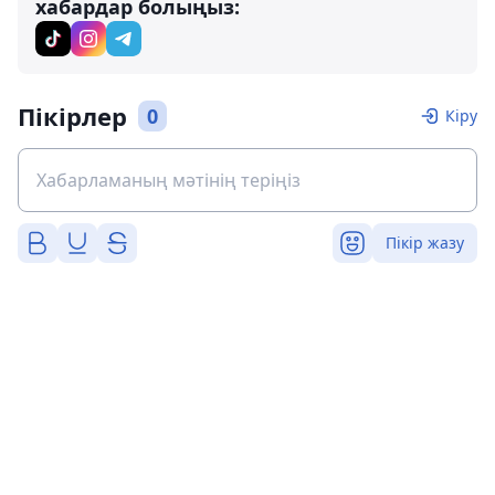
хабардар болыңыз:
Пікірлер
0
Кіру
Пікір жазу