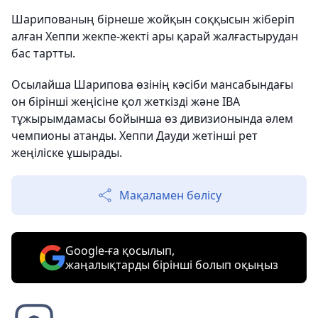
Шарипованың б
ірнеше жойқын соққысын жіберіп
алған Хеппи жекпе-жекті ары қарай жалғастырудан
бас тартты.
Осылайша Шарипова өзінің кәсіби мансабындағы
он бірінші жеңісіне қол жеткізді және IBА
тұжырымдамасы бойынша өз дивизионында әлем
чемпионы атанды. Хеппи Дауди жетінші рет
жеңіліске ұшырады.
Мақаламен бөлісу
Google-ға қосылып,
жаңалықтарды бірінші болып оқыңыз