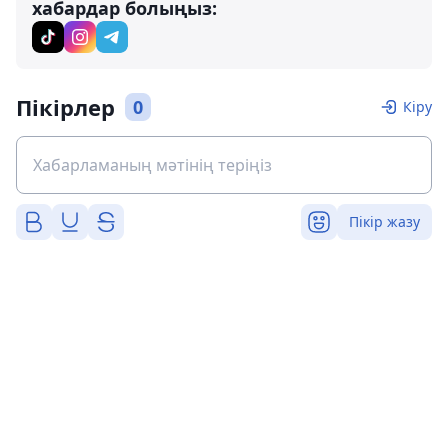
хабардар болыңыз:
Пікірлер
0
Кіру
Пікір жазу