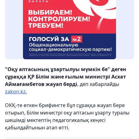
"Оқу аптасының ұзартылуы мүмкін бе" деген
сұраққа ҚР Білім және ғылым министрі Асхат
Аймағамбетов жауап берді
, деп хабарлайды
zakon.kz.
ОКҚ-те өткен брифингте бұл сұраққа жауап бере
отырып, Білім министрі оқу аптасын ұзарту туралы
шешімді мектептің педагогикалық кеңесі
қабылдайтынын атап өтті.