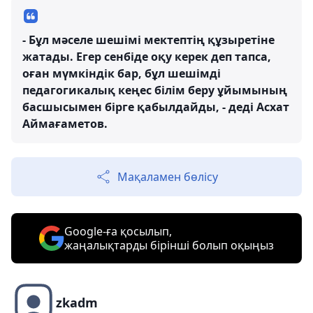
- Бұл мәселе шешімі мектептің құзыретіне
жатады. Егер сенбіде оқу керек деп тапса,
оған мүмкіндік бар, бұл шешімді
педагогикалық кеңес білім беру ұйымының
басшысымен бірге қабылдайды, - деді Асхат
Аймағаметов.
Мақаламен бөлісу
Google-ға қосылып,
жаңалықтарды бірінші болып оқыңыз
zkadm