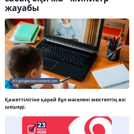
жауабы
lh3.googleusercontent.com
Қажеттілігіне қарай бұл мәселені мектептің өзі
шешеді.