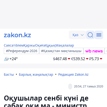
Қаз
Саясат
Әлем
Қаржы
Оқиға
Құқық
Мақалалар
#Референдум-2026
#Қазақстан мақтанышы
+24°
$
467.48
€
539.52
₽
5.73
Басты
Барлық жаңалықтар
Редакция Zakon.kz
20:54, 27 тамыз 2020
Оқушылар сенбі күні де
сабақ оқи ма - министр