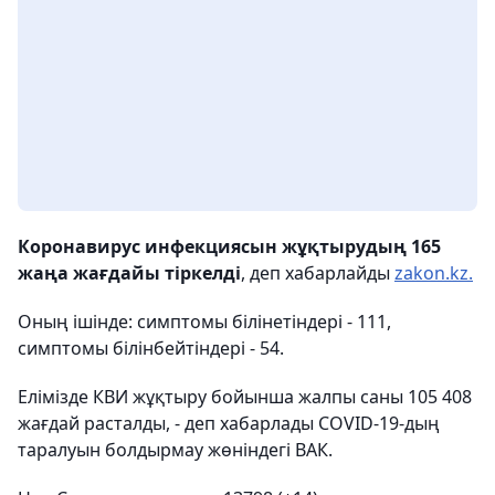
Коронавирус инфекциясын жұқтырудың 165
жаңа жағдайы тіркелді
, деп хабарлайды
zakon.kz.
Оның ішінде: симптомы білінетіндері - 111,
симптомы білінбейтіндері - 54.
Елімізде КВИ жұқтыру бойынша жалпы саны 105 408
жағдай расталды, - деп хабарлады COVID-19-дың
таралуын болдырмау жөніндегі ВАК.