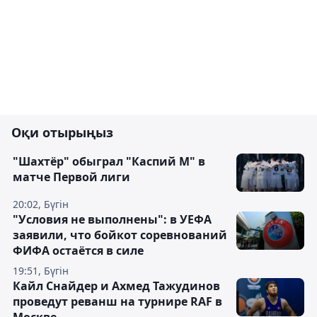
Оқи отырыңыз
"Шахтёр" обыграл "Каспий М" в
матче Первой лиги
20:02, Бүгін
"Условия не выполнены": в УЕФА
заявили, что бойкот соревнований
ФИФА остаётся в силе
19:51, Бүгін
Кайл Снайдер и Ахмед Тажудинов
проведут реванш на турнире RAF в