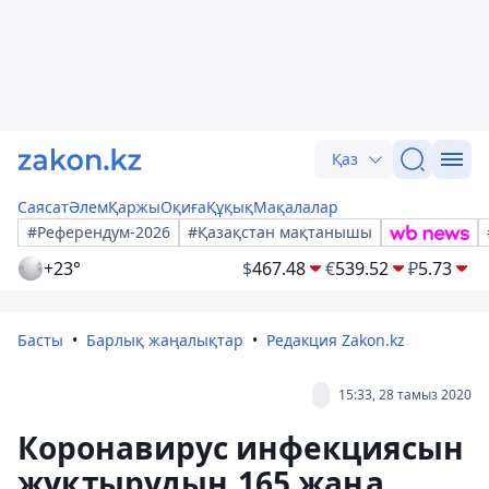
Қаз
Саясат
Әлем
Қаржы
Оқиға
Құқық
Мақалалар
#Референдум-2026
#Қазақстан мақтанышы
+23°
$
467.48
€
539.52
₽
5.73
Басты
Барлық жаңалықтар
Редакция Zakon.kz
15:33, 28 тамыз 2020
Коронавирус инфекциясын
жұқтырудың 165 жаңа