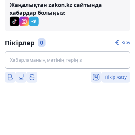
Жаңалықтан zakon.kz сайтында
хабардар болыңыз:
Пікірлер
0
Кіру
Пікір жазу