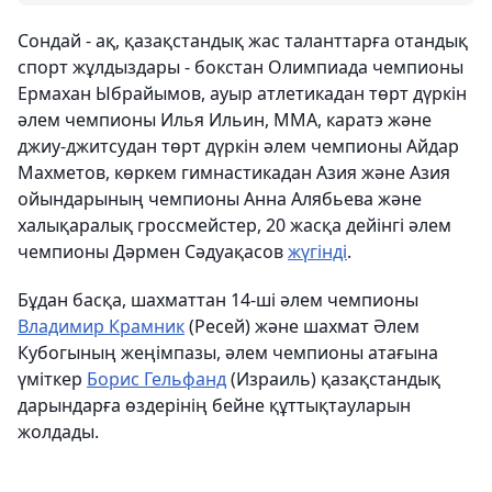
Сондай - ақ, қазақстандық жас таланттарға отандық
спорт жұлдыздары - бокстан Олимпиада чемпионы
Ермахан Ыбрайымов, ауыр атлетикадан төрт дүркін
әлем чемпионы Илья Ильин, ММА, каратэ және
джиу-джитсудан төрт дүркін әлем чемпионы Айдар
Махметов, көркем гимнастикадан Азия және Азия
ойындарының чемпионы Анна Алябьева және
халықаралық гроссмейстер, 20 жасқа дейінгі әлем
чемпионы Дәрмен Сәдуақасов
жүгінді
.
Бұдан басқа, шахматтан 14-ші әлем чемпионы
Владимир Крамник
(Ресей) және шахмат Әлем
Кубогының жеңімпазы, әлем чемпионы атағына
үміткер
Борис Гельфанд
(Израиль) қазақстандық
дарындарға өздерінің бейне құттықтауларын
жолдады.