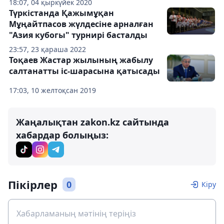
18:07, 04 қыркүйек 2020
Түркістанда Қажымұқан
Мұңайтпасов жүлдесіне арналған
"Азия кубогы" турнирі басталды
23:57, 23 қараша 2022
Тоқаев Жастар жылының жабылу
салтанатты іс-шарасына қатысады
17:03, 10 желтоқсан 2019
Жаңалықтан zakon.kz сайтында
хабардар болыңыз:
Пікірлер
0
Кіру