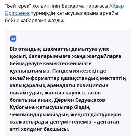
"Бәйтерек" холдингінің Басқарма төрағасы
Айдар
Әріпханов
турнирдің қатысушыларына арнайы
бейне хабарлама жазды.
Біз отандық шахматты дамытуға үлес
қосып, балаларымызға жаңа жағдайларға
бейімделуге көмектескенімізге
қуаныштымыз. Пандемия кезеңінде
онлайн-форматтар қазақстандық мектептің
халықаралық аренадағы позициясын
нығайтудың жалғыз қауіпсіз тәсілі
болатыны анық. Дәрмен Сәдуақасов
Кубогына қатысушылар біздің
чемпиондарымыздың жеңісті дәстүрлерін
жалғастырады деп үміттенеміз, - деп атап
өтті холдинг басшысы.