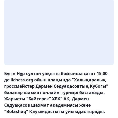
Бүгін Нұр-сұлтан уақыты бойынша сағат 15:00-
де lichess.org ойын алаңында "Халықаралық
гроссмейстер Дәрмен Сәдуақасовтың Кубогы"
балалар шахмат онлайн-турнирі басталады.
Жарысты "Бәйтерек" ҰБХ" АҚ, Дәрмен
Сәдуақасов шахмат академиясы және
"Bolashaq" Қауымдастығы ұйымдастырaды.