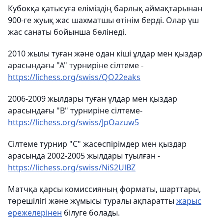
Кубокқа қатысуға еліміздің барлық аймақтарынан
900-ге жуық жас шахматшы өтінім берді. Олар үш
жас санаты бойынша бөлінеді.
2010 жылы туған және одан кіші ұлдар мен қыздар
арасындағы "А" турниріне сілтеме -
https://lichess.org/swiss/QO22eaks
2006-2009 жылдары туған ұлдар мен қыздар
арасындағы "В" турниріне сілтеме-
https://lichess.org/swiss/JpOazuw5
Сілтеме турнир "С" жасөспірімдер мен қыздар
арасында 2002-2005 жылдары туылған -
https://lichess.org/swiss/NiS2UlBZ
Матчқа қарсы комиссияның форматы, шарттары,
төрешілігі және жұмысы туралы ақпаратты
жарыс
ережелерінен
білуге болады.