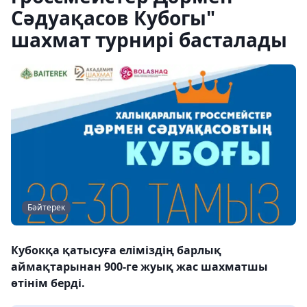
Сәдуақасов Кубогы"
шахмат турнирі басталады
Бәйтерек
Кубокқа қатысуға еліміздің барлық
аймақтарынан 900-ге жуық жас шахматшы
өтінім берді.