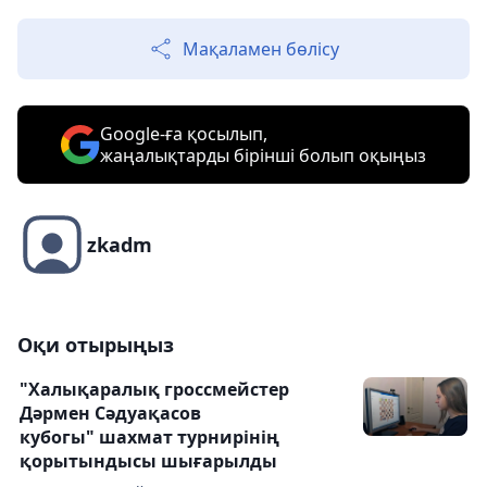
Мақаламен бөлісу
Google-ға қосылып,
жаңалықтарды бірінші болып оқыңыз
zkadm
Оқи отырыңыз
"Халықаралық гроссмейстер
Дәрмен Сәдуақасов
кубогы" шахмат турнирінің
қорытындысы шығарылды