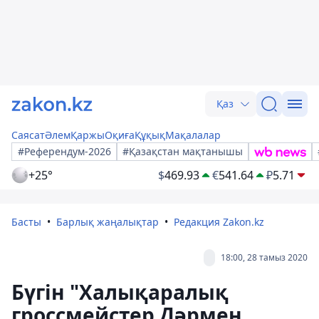
Қаз
Саясат
Әлем
Қаржы
Оқиға
Құқық
Мақалалар
#Референдум-2026
#Қазақстан мақтанышы
+25°
$
469.93
€
541.64
₽
5.71
Басты
Барлық жаңалықтар
Редакция Zakon.kz
18:00, 28 тамыз 2020
Бүгін "Халықаралық
гроссмейстер Дәрмен