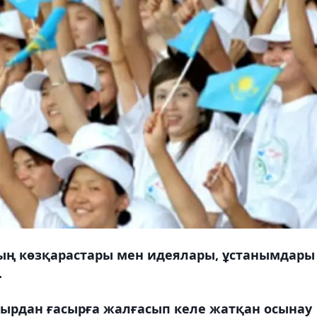
дың көзқарастары мен идеялары, ұстанымдары
.
асырдан ғасырға жалғасып келе жатқан осынау