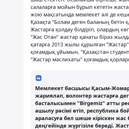
салаларға мойын бұрып кететін жаста
жою мақсатында мемлекет әлі де кеш
Қазақта "Болам деген баланың бетін қа
Жастарға қолдау білдіріп, олардың кө
"Жас Отан" жастар қанаты біраз жылда
қатарға 2013 жылы құрылған "Жастар"
қоғамдық ұйымын, "Қазақстан студент
"Жастар мәслихаты" қоғамдық қорла
Мемлекет басшысы Қасым-Жомарт
жариялап, волонтер жастарға дег
басталысымен "Birgemiz" атты р
ашылу рәсімі өтіп, республика б
араласуға бел шеше кіріскен жа
деңгейінде жүргізіле береді. Ж