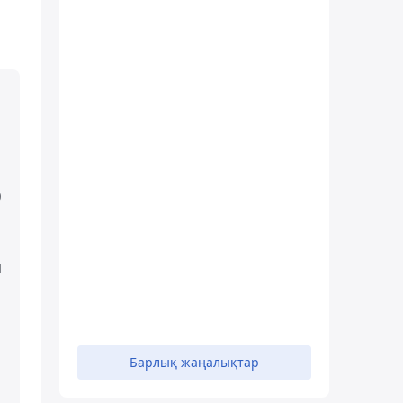
0
н
Барлық жаңалықтар