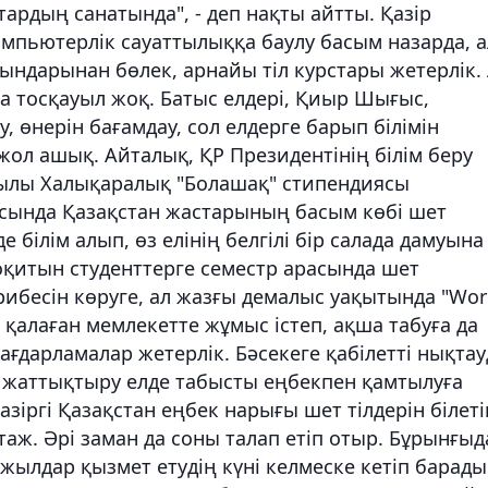
тардың санатында", - деп нақты айтты. Қазір
омпьютерлік сауаттылыққа баулу басым назарда, а
ындарынан бөлек, арнайы тіл курстары жетерлік.
а тосқауыл жоқ. Батыс елдері, Қиыр Шығыс,
, өнерін бағамдау, сол елдерге барып білімін
жол ашық. Айталық, ҚР Президентінің білім беру
жылы Халықаралық "Болашақ" стипендиясы
ясында Қазақстан жастарының басым көбі шет
 білім алып, өз елінің белгілі бір салада дамуына
оқитын студенттерге семестр арасында шет
ибесін көруге, ал жазғы демалыс уақытында "Wor
 қалаған мемлекетте жұмыс істеп, ақша табуға да
ағдарламалар жетерлік. Бәсекеге қабілетті нықтау
н жаттықтыру елде табысты еңбекпен қамтылуға
қазіргі Қазақстан еңбек нарығы шет тілдерін білеті
таж. Әрі заман да соны талап етіп отыр. Бұрынғы
жылдар қызмет етудің күні келмеске кетіп барады