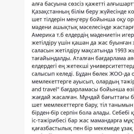
алға басуына сөзсіз қажетті алғышарт
Қазақстанның білім беру жүйесінде к
шет тілдерін меңгеру бойынша оқу ор
мәдени ашықтық мәселесінде жастарғ
Америка т.б елдердің мәдениетін игеру
жетілдіру үшін қашан да жас буынған 
саласын жетілдіру мақсатында 1993 
тағайындалды. Аталған бағдарлама а
елдердегі ең жетекші университеттерде
салысып келеді. Бұдан бөлек ЖОО-да 
мемлекеттерге ауысып, олардың тәжір
and travel" бағдарламасы бойынша өзі
жағдай жасалған. Мұндай бағыттағы б
шет мемлекеттерге бару, тіл танымы
бірден-бір серпін бола алады. Себебі 
іс-тәжірибесі бар жас мамандарға мұқ
қағазбастылық пен бір мекемеде ұзақ 