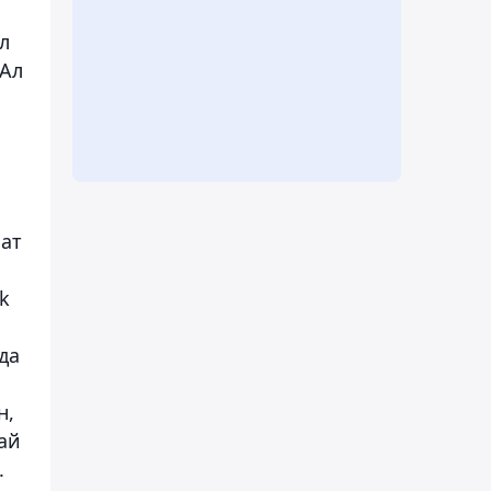
л
 Ал
 ат
k
да
н,
дай
.