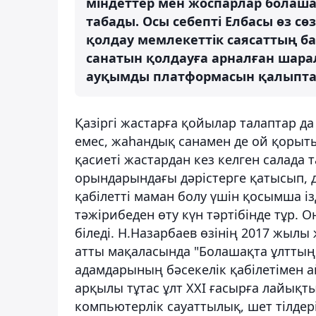
міндеттер мен жоспарлар болаш
табады. Осы себепті Елбасы өз с
қолдау мемлекеттік саясаттың б
санатын қолдауға арналған шар
ауқымды платформасын қалыптаст
Қазіргі жастарға қойылар талаптар да 
емес, жаһандық санамен де ой қорыты
қасиеті жастардан кез келген салада та
орындарындағы дәрістерге қатысып, д
қабілетті маман болу үшін қосымша із
тәжірибеден өту күн тәртібінде тұр. 
біледі. Н.Назарбаев өзінің 2017 жыл
атты мақаласында "Болашақта ұлттың
адамдарының бәсекелік қабілетімен а
арқылы тұтас ұлт ХХІ ғасырға лайықт
компьютерлік сауаттылық, шет тілдер