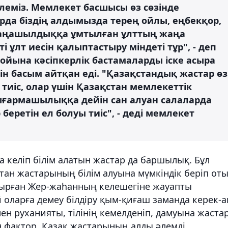
ілеміз. Мемлекет басшысы өз сөзінде
рда біздің алдымызда терең ойлы, еңбекқор,
 жаңашылдыққа ұмтылған ұлттың жаңа
ті ұлт иесін қалыптастыру міндеті тұр", - деп
бойына кәсіпкерлік бастамаларды іске асыра
гін басым айтқан еді. "Қазақстандық жастар өз
иіс, олар үшін Қазақстан мемлекеттік
ығармашылыққа дейін сан алуан салаларда
беретін ел болуы тиіс", - деді мемлекет
а келіп білім алатын жастар да баршылық. Бұл
тан жастарының білім алуына мүмкіндік беріп оты
отырған Жер-жаһанның келешегіне жауапты
оларға демеу білдіру қым-қиғаш заманда керек-а
 мен руханияты, тілінің кемелденіп, дамуына жаста
ін фактор. Қазақ жастарының алды әлемді