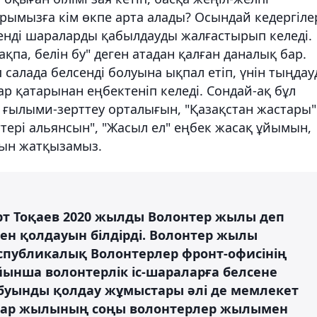
рымызға кім өкпе арта алады? Осындай кедергіле
енді шараларды қабылдауды жалғастырып келеді.
қпа, белін бу" деген атадан қалған даналық бар.
п салада белсенді болуына ықпал етіп, үнін тыңдау
р қатарынан еңбектеніп келеді. Сондай-ақ бұл
 ғылыми-зерттеу орталығын, "Қазақстан жастары"
тері альянсын", "Жасыл ел" еңбек жасақ ұйымын,
рын жатқызамыз.
 Тоқаев 2020 жылды Волонтер жылы деп
ен қолдауын білдірді. Волонтер жылы
еспубликалық Волонтерлер фронт-офисінің
ойынша волонтерлік іс-шараларға белсене
с буынды қолдау жұмыстары әлі де мемлекет
астар жылының соңы волонтерлер жылымен