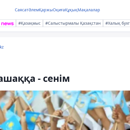
Саясат
Әлем
Қаржы
Оқиға
Құқық
Мақалалар
#Қазақмыс
#Салыстырмалы Қазақстан
#Халық бухг
kz
ашаққа - сенім