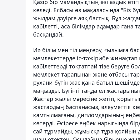
Қазір бір мамандықтың өзі аздық етіп
келеді. Елбасы өз мақаласында "Біз бү
жылдам дәуірге аяқ бастық. Бұл жағда
қабілетті, аса білімдар адамдар ғана т
басқандай.
Иә білім мен тіл меңгеру, ғылымға ба
мемлекеттерде іс-тәжірибе жинақтап 
қабілеттерді тоқтатпай тізе беруге бо
мемлекет тарапынан және отбасы тар
рухани бүтін жас қана батыл шешімде
маңызды. Бүгінгі таңда ел жастарының
Жастар жылы мәресіне жетіп, қорытын
жастардың баспанасыз, әлеуметтік кө
қамтылмағаны, дипломдарының еңбек
көтерді. Әсіресе еңбек нарығында бір
сай тұрмайды, жұмысқа тұра қояйын де
шаш етектен. Осылайша бірнеше жыл оқ