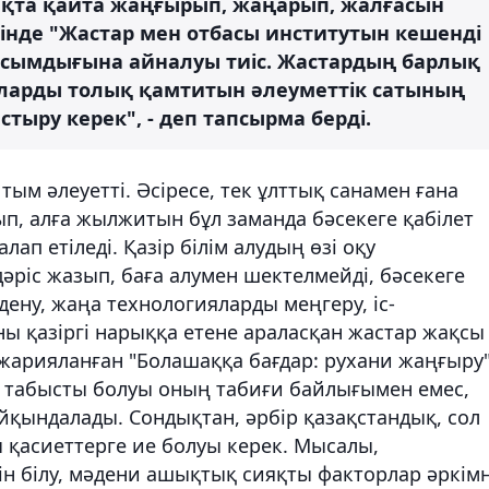
ақта қайта жаңғырып, жаңарып, жалғасын
өзінде "Жастар мен отбасы институтын кешенді
асымдығына айналуы тиіс. Жастардың барлық
аларды толық қамтитын әлеуметтік сатының
ыру керек", - деп тапсырма берді.
тым әлеуетті. Әсіресе, тек ұлттық санамен ғана
п, алға жылжитын бұл заманда бәсекеге қабілет
лап етіледі. Қазір білім алудың өзі оқу
әріс жазып, баға алумен шектелмейді, бәсекеге
дену, жаңа технологияларды меңгеру, іс-
Оны қазіргі нарыққа етене араласқан жастар жақсы
ы жарияланған "Болашаққа бағдар: рухани жаңғыру
 табысты болуы оның табиғи байлығымен емес,
йқындалады. Сондықтан, әрбір қазақстандық, сол
ы қасиеттерге ие болуы керек. Мысалы,
ін білу, мәдени ашықтық сияқты факторлар әркім