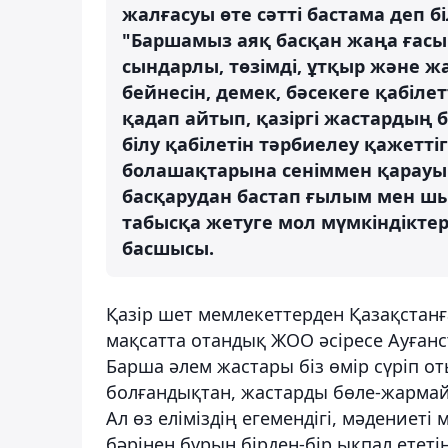
жалғасуы өте сәтті бастама деп б
"Баршамыз аяқ басқан жаңа ғасы
сындарлы, төзімді, ұтқыр және
бейнесін, демек, бәсекеге қабілет
қадап айтып, қазіргі жастардың 
білу қабілетін тәрбиелеу қажетті
болашақтарына сеніммен қарауы т
басқарудан бастап ғылым мен ш
табысқа жетуге мол мүмкіндіктер 
басшысы.
Қазір шет мемлекеттерден Қазақстанғ
мақсатта отандық ЖОО әсіресе Ауғанс
Барша әлем жастары біз өмір сүріп 
болғандықтан, жастарды бөле-жармай 
Ал өз еліміздің егемендігі, мәдениеті
бәрінен бұрын бірден-бір ықпал етет