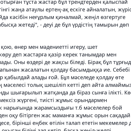
 отырған тұста жастар бұл трендтерден қалыспай
гінгі жаңа атаулы ертең-ақ ескіге айналатын, жүріс
йда кәсібін неғұрлым қиналмай, жеңіл өзгертуге
абысқа жетеді", - деуі де бұл үрдістің тамырын дөп
с қою, өнер мен мәдениетті игеру, шет
көру деп жастарға қазір керек танымдар мен
лады. Оны өздері де жақсы біледі. Бірақ бұл тұрғы
апынан жасалатын қолдау басымдыққа ие. Себебі
р қабылдай алады ғой. Бұл мәселеде қолдау өте
 мәселесі толық шешіліп кетті деп айта алмаймыз
ды шығарылып жатқанда да біраз сынға ілікті. К
мексіз жүргені, тиісті жұмыс орындармен
 нарығында жарамсыздығы т.б мәселелер бой
ден оқу бітірген жас маманға жұмыс орын сақадай
се, бірінші еңбек өтілін талап ететін мекемелер 
ыған білімі зая кетіп, басқа жеңіл-желпі