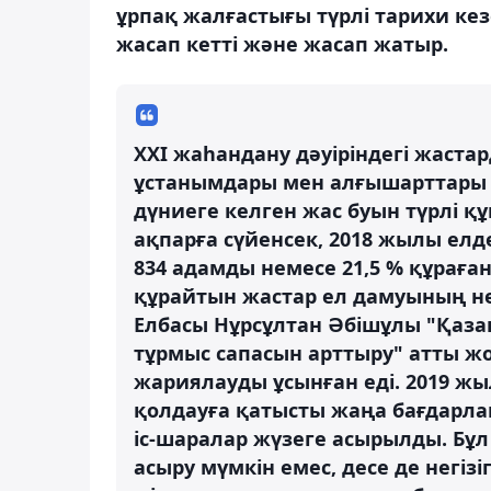
ұрпақ жалғастығы түрлі тарихи кез
жасап кетті және жасап жатыр.
ХХІ жаһандану дәуіріндегі жаста
ұстанымдары мен алғышарттары м
дүниеге келген жас буын түрлі 
ақпарға сүйенсек, 2018 жылы елде
834 адамды немесе 21,5 % құраға
құрайтын жастар ел дамуының не
Елбасы Нұрсұлтан Әбішұлы "Қаза
тұрмыс сапасын арттыру" атты 
жариялауды ұсынған еді. 2019 ж
қолдауға қатысты жаңа бағдарла
іс-шаралар жүзеге асырылды. Бұ
асыру мүмкін емес, десе де негі