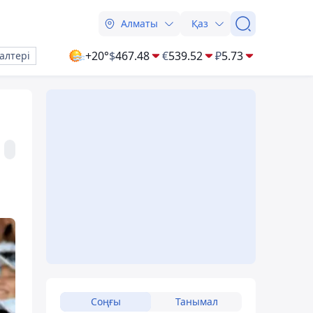
Алматы
Қаз
+20°
$
467.48
€
539.52
₽
5.73
алтері
Соңғы
Танымал