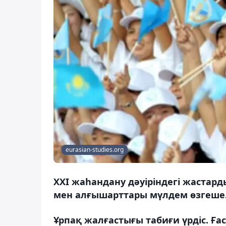
eurasian-studies.org
ХХІ жаһандану дәуіріндегі жастар
мен алғышарттары мүлдем өзгеше
Ұрпақ жалғастығы табиғи үрдіс. Ғ