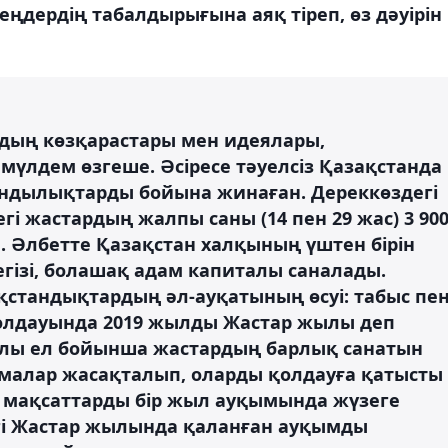
еңдердің табалдырығына аяқ тіреп, өз дәуірін
рдың көзқарастары мен идеялары,
үлдем өзгеше. Әсіресе тәуелсіз Қазақстанда
құндылықтарды бойына жинаған. Дереккөздегі
гі жастардың жалпы саны (14 пен 29 жас) 3 90
н. Әлбетте Қазақстан халқының үштен бірін
гізі, болашақ адам капиталы саналады.
қстандықтардың әл-ауқатының өсуі: табыс пе
жолдауында 2019 жылды Жастар жылы деп
ылы ел бойынша жастардың барлық санатын
малар жасақталып, оларды қолдауға қатысты
л мақсаттарды бір жыл ауқымында жүзеге
зігі Жастар жылында қаланған ауқымды