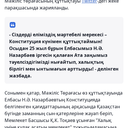
Мәжіліс төрағасының құттықтауы
Twitter
-дегі жеке
парақшасында жарияланды.
- Сіздерді еліміздің мәртебелі мерекесі –
Конституция күнімен құттықтаймын!
Осыдан 25 жыл бұрын Елбасымыз Н.Ә.
Назарбаев іргесін қалаған Ата заңымыз
тәуелсіздігімізді нығайтып, халықтың
бірлігі мен ынтымағын арттырды! - делінген
жазбада.
Сонымен қатар, Мәжіліс Төрағасы өз құттықтауында
Елбасы Н.Ә. Назарбаевтың Конституцияда
белгіленген қағидаттарының арқасында Қазақстан
бүгінде заманның сын-қатерлеріне жауап беріп,
Мемлекет Басшысы Қ.К. Тоқаев ұсынған "Халық
үніне құлақ асатын мемлекет" тұжырымдамасына