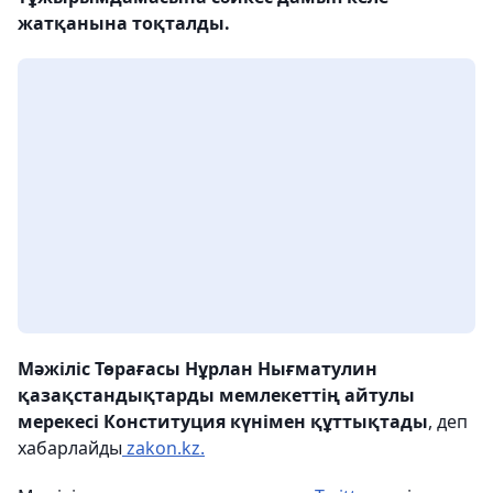
жатқанына тоқталды.
Мәжіліс Төрағасы Нұрлан Нығматулин
қазақстандықтарды мемлекеттің айтулы
мерекесі Конституция күнімен құттықтады
, деп
хабарлайды
zakon.kz.