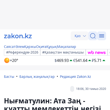
Қаз
Саясат
Әлем
Қаржы
Оқиға
Құқық
Мақалалар
#Референдум-2026
#Қазақстан мақтанышы
+20°
$
469.93
€
541.64
₽
5.71
Басты
Барлық жаңалықтар
Редакция Zakon.kz
18:06, 30 тамыз 2020
Нығматулин: Ата Заң -
қуатты мемлекеттің негізі