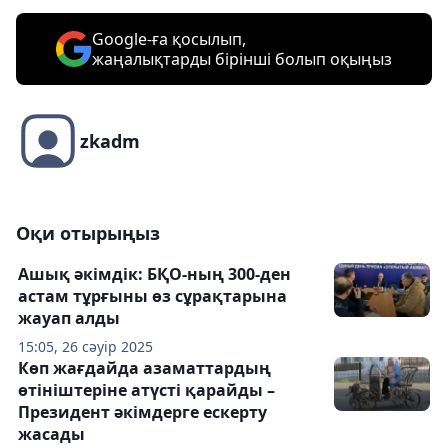
Google-ға қосылып,
жаңалықтарды бірінші болып оқыңыз
zkadm
Оқи отырыңыз
Ашық әкімдік: БҚО-ның 300-ден
астам тұрғыны өз сұрақтарына
жауап алды
15:05, 26 сәуір 2025
Көп жағдайда азаматтардың
өтініштеріне атүсті қарайды –
Президент әкімдерге ескерту
жасады