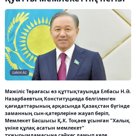
zakon.kz
Мәжіліс Төрағасы өз құттықтауында Елбасы Н.Ә.
Назарбаевтың Конституцияда белгіленген
қағидаттарының арқасында Қазақстан бүгінде
заманның сын-қатерлеріне жауап беріп,
Мемлекет Басшысы Қ.К. Тоқаев ұсынған "Халық
үніне құлақ асатын мемлекет"
тұжырымдамасына сәйкес дамып келе