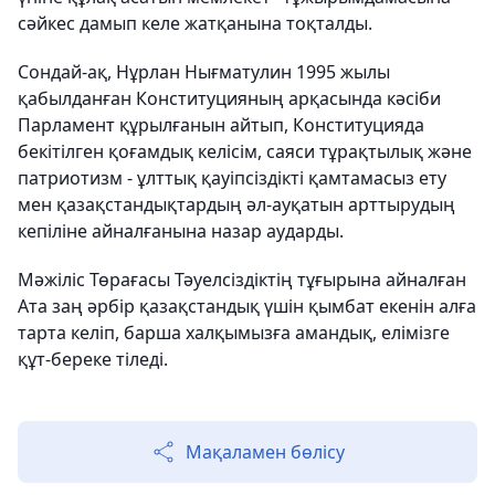
сәйкес дамып келе жатқанына тоқталды.
Сондай-ақ, Нұрлан Нығматулин 1995 жылы
қабылданған Конституцияның арқасында кәсіби
Парламент құрылғанын айтып, Конституцияда
бекітілген қоғамдық келісім, саяси тұрақтылық және
патриотизм - ұлттық қауіпсіздікті қамтамасыз ету
мен қазақстандықтардың әл-ауқатын арттырудың
кепіліне айналғанына назар аударды.
Мәжіліс Төрағасы Тәуелсіздіктің тұғырына айналған
Ата заң әрбір қазақстандық үшін қымбат екенін алға
тарта келіп, барша халқымызға амандық, елімізге
құт-береке тіледі.
Мақаламен бөлісу