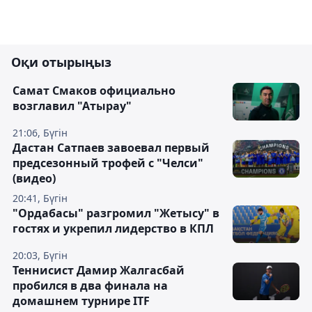
Оқи отырыңыз
Самат Смаков официально
возглавил "Атырау"
21:06, Бүгін
Дастан Сатпаев завоевал первый
предсезонный трофей с "Челси"
(видео)
20:41, Бүгін
"Ордабасы" разгромил "Жетысу" в
гостях и укрепил лидерство в КПЛ
20:03, Бүгін
Теннисист Дамир Жалгасбай
пробился в два финала на
домашнем турнире ITF