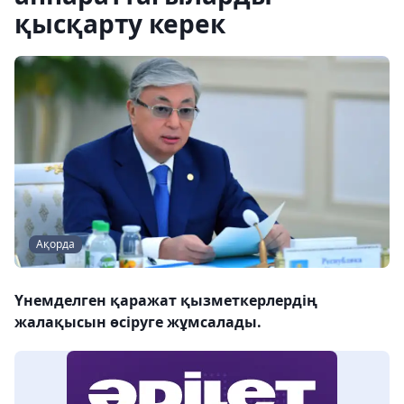
қысқарту керек
Ақорда
Үнемделген қаражат қызметкерлердің
жалақысын өсіруге жұмсалады.