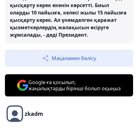
қысқарту керек екенін көрсетті. Биыл
оларды 10 пайызға, келесі жылы 15 пайызға
қысқарту керек. Ал үнемделген қаражат
қызметкерлердің жалақысын өсіруге
жұмсалады, - деді Президент.
Мақаламен бөлісу
Google-ға қосылып,
жаңалықтарды бірінші болып оқыңыз
zkadm