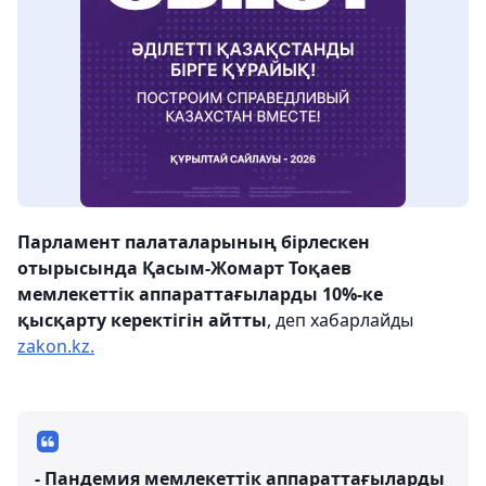
Парламент палаталарының бірлескен
отырысында Қасым-Жомарт Тоқаев
мемлекеттік аппараттағыларды 10%-ке
қысқарту керектігін айтты
, деп хабарлайды
zakon.kz.
- Пандемия мемлекеттік аппараттағыларды