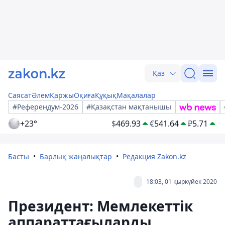
Қаз
Саясат
Әлем
Қаржы
Оқиға
Құқық
Мақалалар
#Референдум-2026
#Қазақстан мақтанышы
+23°
$
469.93
€
541.64
₽
5.71
Басты
Барлық жаңалықтар
Редакция Zakon.kz
18:03, 01 қыркүйек 2020
Президент: Мемлекеттік
аппараттағыларды