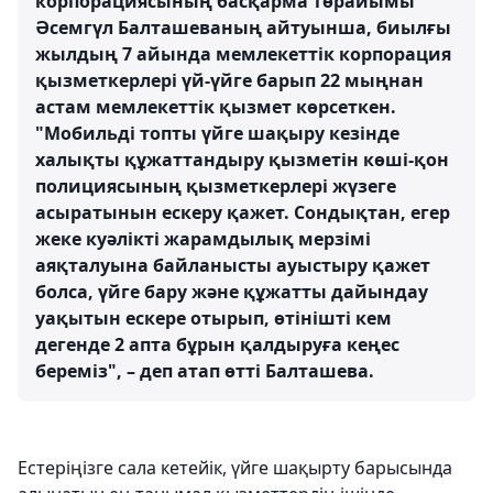
корпорациясының басқарма төрайымы
Әсемгүл Балташеваның айтуынша, биылғы
жылдың 7 айында мемлекеттік корпорация
қызметкерлері үй-үйге барып 22 мыңнан
астам мемлекеттік қызмет көрсеткен.
"Мобильді топты үйге шақыру кезінде
халықты құжаттандыру қызметін көші-қон
полициясының қызметкерлері жүзеге
асыратынын ескеру қажет. Сондықтан, егер
жеке куәлікті жарамдылық мерзімі
аяқталуына байланысты ауыстыру қажет
болса, үйге бару және құжатты дайындау
уақытын ескере отырып, өтінішті кем
дегенде 2 апта бұрын қалдыруға кеңес
береміз", – деп атап өтті Балташева.
Естеріңізге сала кетейік, үйге шақырту барысында