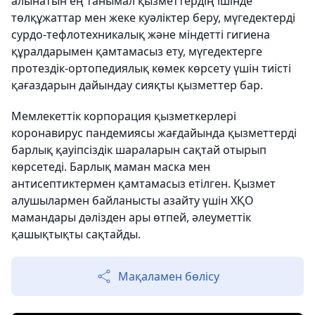
алынатын ең танымал қызметтердің ішінде
төлқұжаттар мен жеке куәліктер беру, мүгедектерді
сурдо-тефлотехникалық және міндетті гигиена
құралдарымен қамтамасыз ету, мүгедектерге
протездік-ортопедиялық көмек көрсету үшін тиісті
қағаздарын дайындау сияқты қызметтер бар.
Мемлекеттік корпорация қызметкерлері
коронавирус пандемиясы жағдайында қызметтерді
барлық қауіпсіздік шараларын сақтай отырып
көрсетеді. Барлық маман маска мен
антисептиктермен қамтамасыз етілген. Қызмет
алушылармен байланысты азайту үшін ХҚО
мамандары дәлізден ары өтпей, әлеуметтік
қашықтықты сақтайды.
Мақаламен бөлісу