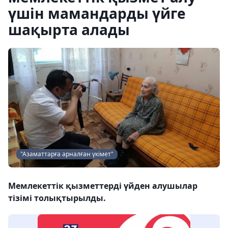
үшін мамандарды үйге
шақырта алады
"Азаматтарға арналған үкімет"
Мемлекеттік қызметтерді үйден алушылар
тізімі толықтырылды.