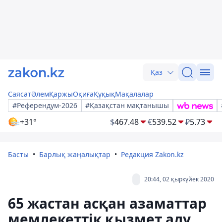
Қаз
Саясат
Әлем
Қаржы
Оқиға
Құқық
Мақалалар
#Референдум-2026
#Қазақстан мақтанышы
+31°
$
467.48
€
539.52
₽
5.73
Басты
Барлық жаңалықтар
Редакция Zakon.kz
20:44, 02 қыркүйек 2020
65 жастан асқан азаматтар
мемлекеттік қызмет алу