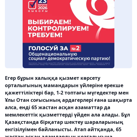
Егер бұрын халыққа қызмет көрсету
орталығының мамандарын үйлеріне ерекше
қажеттіліктері бар, 1-2 топтағы мүгедектер мен
Ұлы Отан соғысының ардагерлері ғана шақырта
алса, енді 65 жастан асқан азаматтар да
мемлекеттік қызметтерді үйден ала алады. Бұл
Қазақстанда бірқатар шектеу шараларының
енгізілуімен байланысты. Атап айтқанда, 65
жастан асқан адамдардың қозғалысына