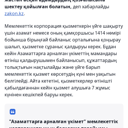
шектеу қойылған болатын,
деп хабарлайды
zakon.kz
.
Мемлекеттік корпорация қызметкерін үйге шақырту
үшін азамат немесе оның қамқоршысы 1414 нөмірі
бойынша бірыңғай байланыс орталығына қоңырау
шалып, қызметке сұраныс қалдыруы керек. Бұдан
кейін Азаматтарға арналған үкіметтің мамандары
өтініш қалдырушымен байланысып, құжаттардың
толықтығын нақтылайды және үйге барып
мемлекеттік қызмет көрсетудің күні мен уақытын
белгілейді. Айта кететіні, қызметкерлер өтінішті
қабылдағаннан кейін қызмет алушыға 7 жұмыс
күнінен кешікпей баруы керек.
"Азаматтарға арналған үкімет" мемлекеттік