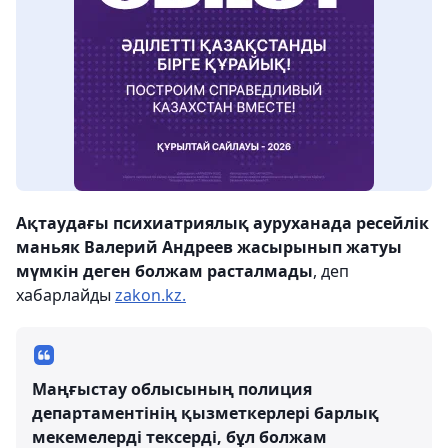
Ақтаудағы психиатриялық ауруханада ресейлік
маньяк Валерий Андреев жасырынып жатуы
мүмкін деген болжам расталмады
, деп
хабарлайды
zakon.kz.
Маңғыстау облысының полиция
департаментінің қызметкерлері барлық
мекемелерді тексерді, бұл болжам