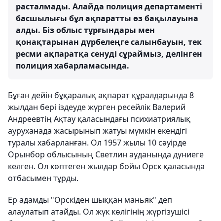
расталмады. Алайда полиция департаменті
басшылығы бұл ақпаратты өз бақылауына
алды. Біз облыс тұрғындары мен
қонақтарынан дүрбелеңге салынбауын, тек
ресми ақпаратқа сенуді сұраймыз, делінген
полиция хабарламасында.
Бұған дейін бұқаралық ақпарат құралдарында 8
жылдан бері іздеуде жүрген ресейлік Валерий
Андреевтің Ақтау қаласындағы психиатриялық
ауруханада жасырынып жатуы мүмкін екендігі
туралы хабарланған. Ол 1957 жылы 10 сәуірде
Орынбор облысының Светлин ауданында дүниеге
келген. Ол көптеген жылдар бойы Орск қаласында
отбасымен тұрды.
Ер адамды "Орскіден шыққан маньяк" деп
алаулатып атайды. Ол жүк көлігінің жүргізушісі