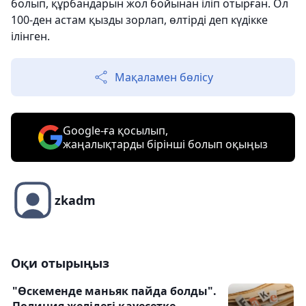
болып, құрбандарын жол бойынан іліп отырған. Ол
100-ден астам қызды зорлап, өлтірді деп күдікке
ілінген.
Мақаламен бөлісу
Google-ға қосылып,
жаңалықтарды бірінші болып оқыңыз
zkadm
Оқи отырыңыз
"Өскеменде маньяк пайда болды".