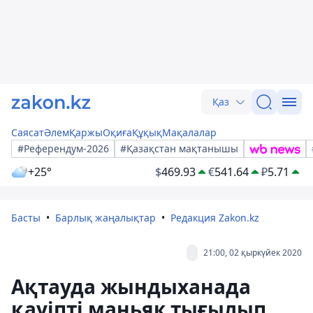
Қаз
Саясат
Әлем
Қаржы
Оқиға
Құқық
Мақалалар
#Референдум-2026
#Қазақстан мақтанышы
+25°
$
469.93
€
541.64
₽
5.71
Басты
Барлық жаңалықтар
Редакция Zakon.kz
21:00, 02 қыркүйек 2020
Ақтауда жындыханада
қауіпті маньяк тығылып