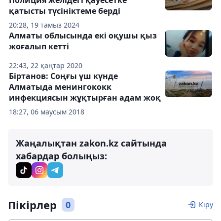
Полиция желідегі қауесетке
қатысты түсініктеме берді
20:28, 19 тамыз 2024
Алматы облысында екі оқушы қыз
жоғалып кетті
22:43, 22 қаңтар 2020
Біртанов: Соңғы үш күнде
Алматыда менингококк
инфекциясын жұқтырған адам жоқ
18:27, 06 маусым 2018
Жаңалықтан zakon.kz сайтында
хабардар болыңыз:
Пікірлер
0
Кіру