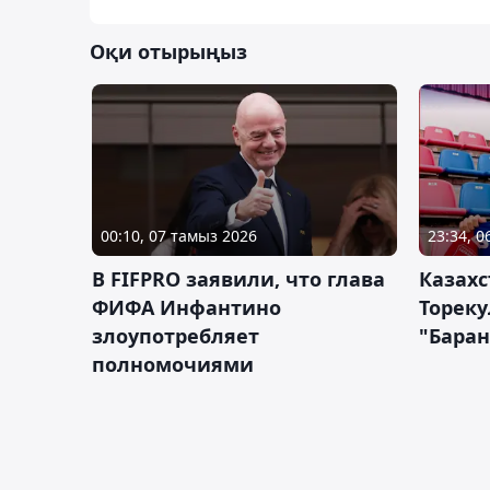
Оқи отырыңыз
00:10, 07 тамыз 2026
23:34, 
В FIFPRO заявили, что глава
Казах
ФИФА Инфантино
Тореку
злоупотребляет
"Бара
полномочиями