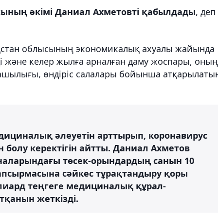
ының әкімі Даниал Ахметовті қабылдады
, деп
қстан облысының экономикалық ахуалы жайында
ді және келер жылға арналған даму жоспары, оның
руашылығы, өндіріс салалары бойынша атқарылаты
ициналық әлеуетін арттырып, коронавирус
н болу керектігін айтты. Даниал Ахметов
аналарындағы төсек-орындардың санын 10
тапсырмасына сәйкес тұрақтандыру қоры
лиард теңгеге медициналық құрал-
қанын жеткізді.