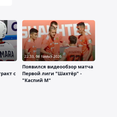
22:33, 06 тамыз 2026
Появился видеообзор матча
ракт с
Первой лиги "Шахтёр" -
"Каспий М"