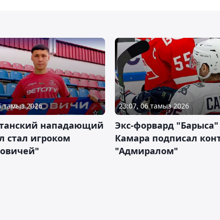
06 тамыз 2026
23:07, 06 тамыз 2026
станский нападающий
Экс-форвард "Барыса"
л стал игроком
Камара подписал конт
новичей"
"Адмиралом"