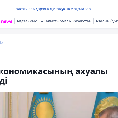
Саясат
Әлем
Қаржы
Оқиға
Құқық
Мақалалар
#Қазақмыс
#Салыстырмалы Қазақстан
#Халық бухг
kz
экономикасының ахуалы
ді