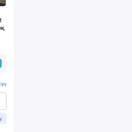
2
ық
Кіру
у