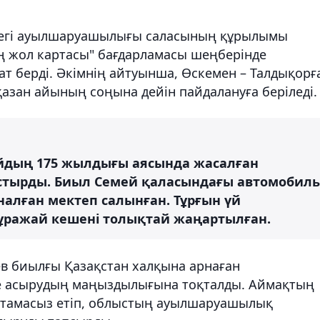
дегі ауылшаруашылығы саласының құрылымы
ң жол картасы" бағдарламасы шеңберінде
 берді. Әкімнің айтуынша, Өскемен – Талдықорғ
азан айының соңына дейін пайдалануға беріледі.
айдың 175 жылдығы аясында жасалған
тырды. Биыл Семей қаласындағы автомобиль
налған мектеп салынған. Тұрғын үй
ражай кешені толықтай жаңартылған.
в биылғы Қазақстан халқына арнаған
е асырудың маңыздылығына тоқталды. Аймақтың
мтамасыз етіп, облыстың ауылшаруашылық