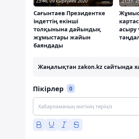
23:40, 09 қыркүйек 2020
21:33, 
Сағынтаев Президентке
Жұмыс
індеттің екінші
картас
толқынына дайындық
асыру 
жұмыстары жайын
таңда
баяндады
Жаңалықтан zakon.kz сайтында х
Пікірлер
0