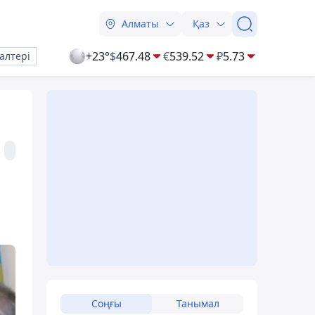
Алматы
Қаз
+23°
$
467.48
€
539.52
₽
5.73
алтері
Соңғы
Танымал