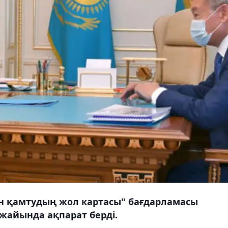
н қамтудың жол картасы" бағдарламасы
жайында ақпарат берді.