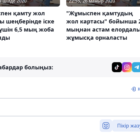
29 шілде 2020
22:55, 26 мамыр 2020
пен қамту жол
"Жұмыспен қамтудың
ы шеңберінде іске
жол картасы" бойынша 
үшін 6,5 мың жоба
мыңнан астам елордал
лды
жұмысқа орналасты
абардар болыңыз:
Пікір жаз