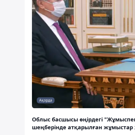
Ақорда
Облыс басшысы өңірдегі "Жұмыспе
шеңберінде атқарылған жұмыстар 