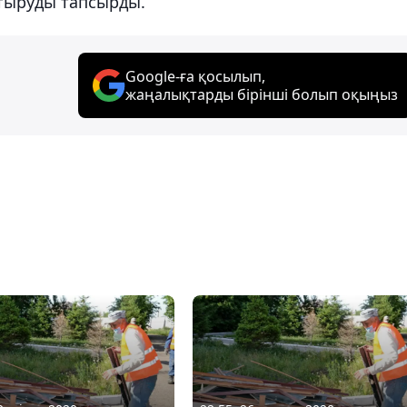
ттыруды тапсырды.
Google-ға қосылып,
жаңалықтарды бірінші болып оқыңыз