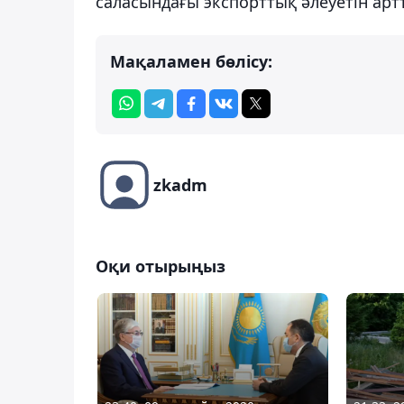
саласындағы экспорттық әлеуетін ар
Мақаламен бөлісу:
zkadm
Оқи отырыңыз