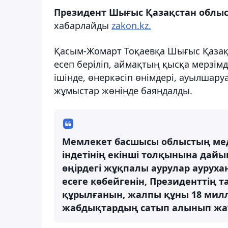
Президент Шығыс Қазақстан облыс
хабарлайды
zakon.kz.
Қасым-Жомарт Тоқаевқа Шығыс Қаза
есеп беріліп, аймақтың қысқа мерзім
ішінде, өнеркәсіп өнімдері, ауылша
жұмыстар жөнінде баяндалды.
Мемлекет басшысы облыстың мед
індетінің екінші толқынына дайы
өңірдегі жұқпалы аурулар аурух
есеге көбейгенін, Президенттің 
құрылғанын, жалпы құны 18 мил
жабдықтардың сатып алынып жат