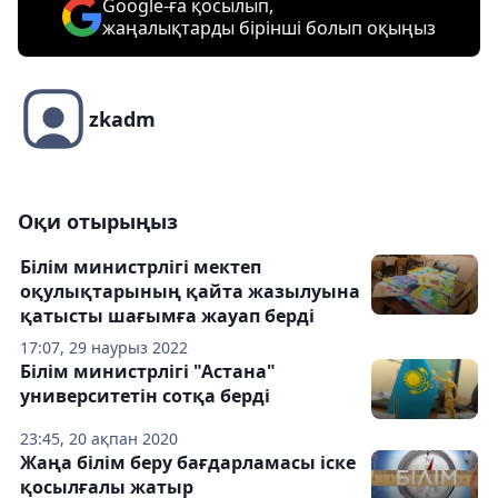
Google-ға қосылып,
жаңалықтарды бірінші болып оқыңыз
zkadm
Оқи отырыңыз
Білім министрлігі мектеп
оқулықтарының қайта жазылуына
қатысты шағымға жауап берді
17:07, 29 наурыз 2022
Білім министрлігі "Астана"
университетін сотқа берді
23:45, 20 ақпан 2020
Жаңа білім беру бағдарламасы іске
қосылғалы жатыр