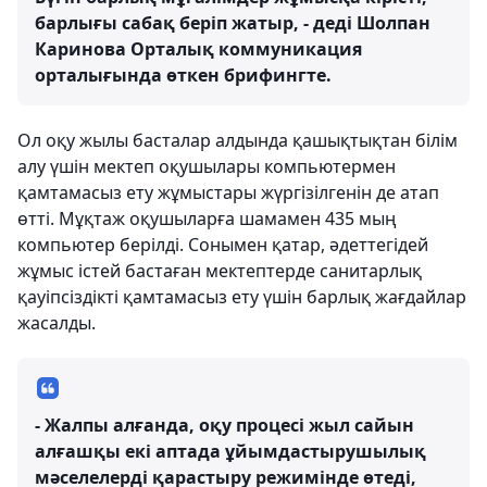
барлығы сабақ беріп жатыр, - деді Шолпан
Каринова Орталық коммуникация
орталығында өткен брифингте.
Ол оқу жылы басталар алдында қашықтықтан білім
алу үшін мектеп оқушылары компьютермен
қамтамасыз ету жұмыстары жүргізілгенін де атап
өтті. Мұқтаж оқушыларға шамамен 435 мың
компьютер берілді. Сонымен қатар, әдеттегідей
жұмыс істей бастаған мектептерде санитарлық
қауіпсіздікті қамтамасыз ету үшін барлық жағдайлар
жасалды.
- Жалпы алғанда, оқу процесі жыл сайын
алғашқы екі аптада ұйымдастырушылық
мәселелерді қарастыру режимінде өтеді,