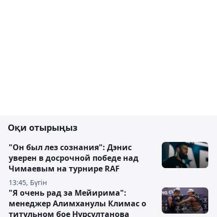
Оқи отырыңыз
"Он был лез сознания": Дэнис
уверен в досрочной победе над
Чимаевым на турнире RAF
13:45, Бүгін
"Я очень рад за Мейирима":
менеджер Алимханулы Климас о
титульном бое Нурсултанова