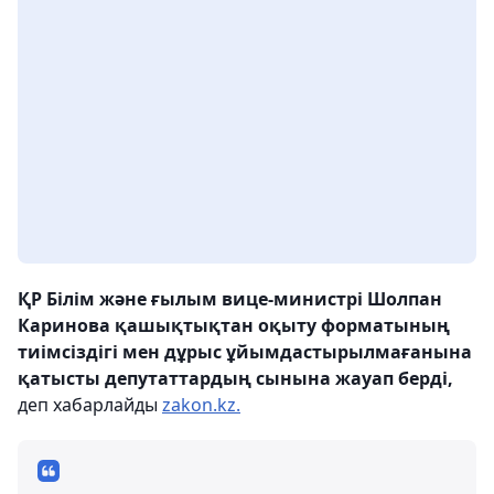
ҚР Білім және ғылым вице-министрі Шолпан
Каринова қашықтықтан оқыту форматының
тиімсіздігі мен дұрыс ұйымдастырылмағанына
қатысты депутаттардың сынына жауап берді,
деп хабарлайды
zakon.kz.