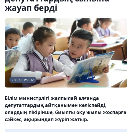
жауап берді
zhaikpress.kz
Білім министрлігі жалпылай алғанда
депутаттардың айтқанымен келіспейді,
олардың пікірінше, биылғы оқу жылы жоспарға
сәйкес, ақырындап жүріп жатыр.