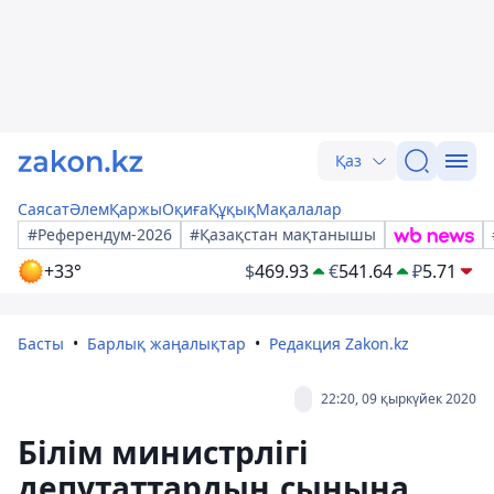
Қаз
Саясат
Әлем
Қаржы
Оқиға
Құқық
Мақалалар
#Референдум-2026
#Қазақстан мақтанышы
+33°
$
469.93
€
541.64
₽
5.71
Басты
Барлық жаңалықтар
Редакция Zakon.kz
22:20, 09 қыркүйек 2020
Білім министрлігі
депутаттардың сынына