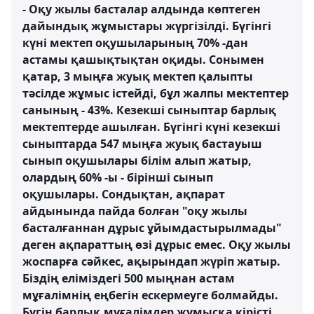
- Оқу жылы басталар алдында көптеген
дайындық жұмыстары жүргізілді. Бүгінгі
күні мектеп оқушыларының 70% -дан
астамы қашықтықтан оқиды. Сонымен
қатар, 3 мыңға жуық мектеп қалыпты
тәсілде жұмыс істейді, бұл жалпы мектептер
санының - 43%. Кезекші сыныптар барлық
мектептерде ашылған. Бүгінгі күні кезекші
сыныптарда 547 мыңға жуық бастауыш
сынып оқушылары білім алып жатыр,
олардың 60% -ы - бірінші сынып
оқушылары. Сондықтан, ақпарат
айдынында пайда болған "оқу жылы
басталғаннан дұрыс ұйымдастырылмады"
деген ақпараттың өзі дұрыс емес. Оқу жылы
жоспарға сәйкес, ақырындап жүріп жатыр.
Біздің еліміздегі 500 мыңнан астам
мұғалімнің еңбегін ескермеуге болмайды.
Бүгін барлық мұғалімдер жұмысқа кірісті,