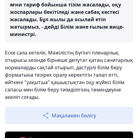
яғни тариф бойынша тізім жасалады, оқу
жоспарлары бекітіледі және сабақ кестесі
жасалады. Бұл жылы да осылай етіп
жатырмыз, - дейді Білім және ғылым вице-
министрі.
Еске сала кетелік, Мәжілістің бүгінгі пленарлық
отырысы кезінде бірнеше депутат қатаң санитарлық
нормаларды сақтай отырып, дәстүрлі білім беру
форматына тезірек оралу керектігін талап етті,
өйткені "уақытша" қашықтықтан оқу жүйесі білім
сапасы мен білім беру тиімділігінің төмендеуіне
әкеліп соғады.
Мақаламен бөлісу