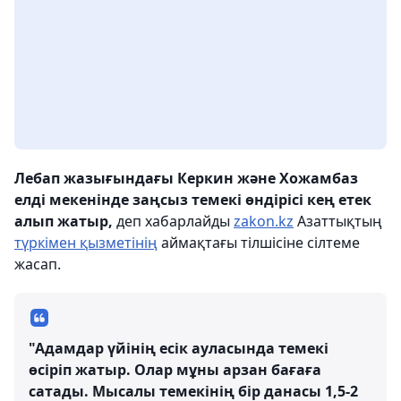
Лебап жазығындағы Керкин және Хожамбаз
елді мекенінде заңсыз темекі өндірісі кең етек
алып жатыр,
деп хабарлайды
zakon.kz
Азаттықтың
түркімен қызметінің
аймақтағы тілшісіне сілтеме
жасап.
"Адамдар үйінің есік ауласында темекі
өсіріп жатыр. Олар мұны арзан бағаға
сатады. Мысалы темекінің бір данасы 1,5-2