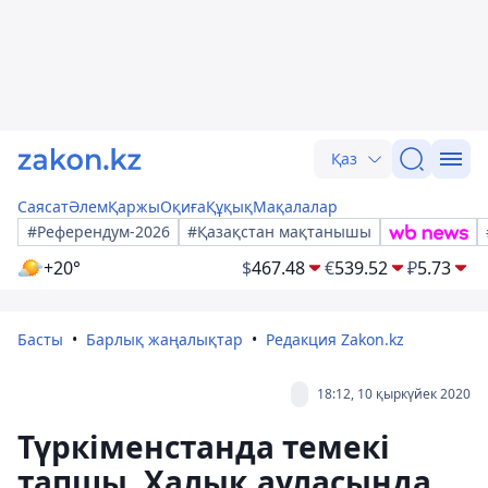
Қаз
Саясат
Әлем
Қаржы
Оқиға
Құқық
Мақалалар
#Референдум-2026
#Қазақстан мақтанышы
+20°
$
467.48
€
539.52
₽
5.73
Басты
Барлық жаңалықтар
Редакция Zakon.kz
18:12, 10 қыркүйек 2020
Түркіменстанда темекі
тапшы. Халық ауласында