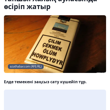
өсіріп жатыр
azathabar.com (RFE/RL)
Елде темекені заңсыз сату күшейіп тұр.