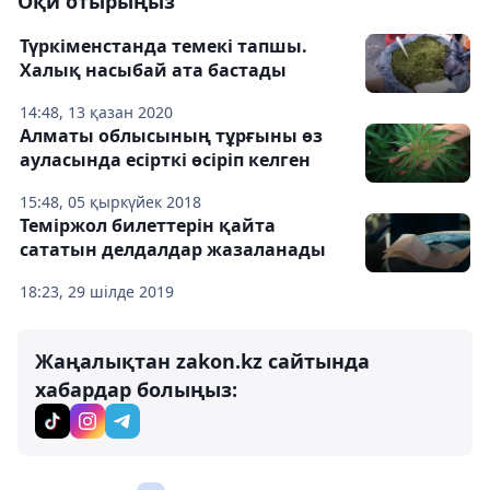
Оқи отырыңыз
Түркіменстанда темекі тапшы.
Халық насыбай ата бастады
14:48, 13 қазан 2020
Алматы облысының тұрғыны өз
ауласында есірткі өсіріп келген
15:48, 05 қыркүйек 2018
Теміржол билеттерін қайта
сататын делдалдар жазаланады
18:23, 29 шілде 2019
Жаңалықтан zakon.kz сайтында
хабардар болыңыз: