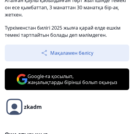
Аталған қаулы қабылданған төрт жыл ішінде темекі
он есе қымбаттап, 3 манаттан 30 манатқа бір-ақ
жеткен.
Түркіменстан билігі 2025 жылға қарай елде ешкім
темекі тартпайтын болады деп мәлімдеген.
Мақаламен бөлісу
Google-ға қосылып,
жаңалықтарды бірінші болып оқыңыз
zkadm