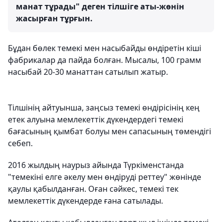
манат тұрады" деген тілшіге аты-жөнін
жасырған тұрғын.
Бұдан бөлек темекі мен насыбайды өндіретін кіші
фабрикалар да пайда болған. Мысалы, 100 грамм
насыбай 20-30 манаттан сатылып жатыр.
Тілшінің айтуынша, заңсыз темекі өндірісінің кең
етек алуына мемлекеттік дүкендердегі темекі
бағасының қымбат болуы мен сапасының төмендігі
себеп.
2016 жылдың наурыз айында Түркіменстанда
"темекіні елге әкелу мен өндіруді реттеу" жөнінде
қаулы қабылданған. Оған сәйкес, темекі тек
мемлекеттік дүкендерде ғана сатылады.