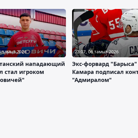
06 тамыз 2026
23:07, 06 тамыз 2026
станский нападающий
Экс-форвард "Барыса"
л стал игроком
Камара подписал конт
новичей"
"Адмиралом"