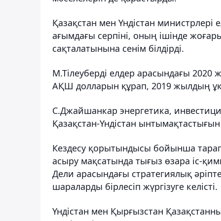
Қазақстан мен Үндістан министрлері
ағымдағы серпіні, оның ішінде жоғар
сақталатынына сенім білдірді.
М.Тілеуберді елдер арасындағы 2020
АҚШ долларын құрап, 2019 жылдың ұқс
С.Джайшанкар энергетика, инвестици
Қазақстан-Үндістан ынтымақтастығын 
Кездесу қорытындысы бойынша тарапт
асыру мақсатында тығыз өзара іс-қим
Дели арасындағы стратегиялық әріптест
шараларды бірлесіп жүргізуге келісті.
Үндістан мен Қырғызстан Қазақстанн