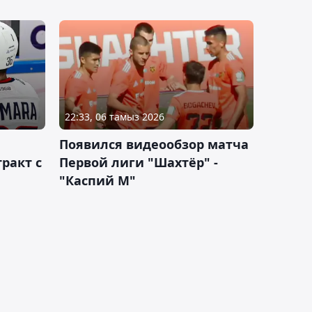
22:33, 06 тамыз 2026
Появился видеообзор матча
ракт с
Первой лиги "Шахтёр" -
"Каспий М"