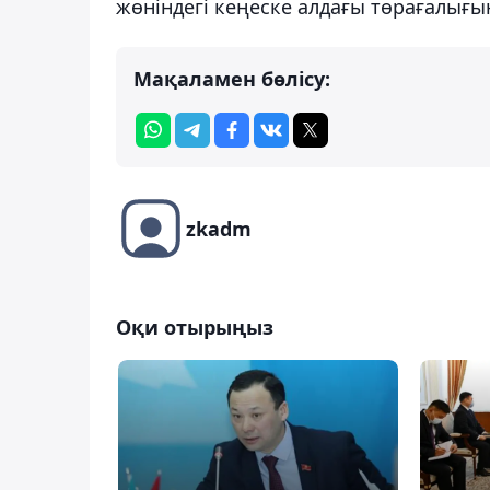
жөніндегі кеңеске алдағы төрағалығы
Мақаламен бөлісу:
zkadm
Оқи отырыңыз