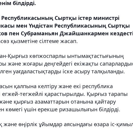
нім білдірді.
 Республикасының Сыртқы істер министрі
икасы мен Үндістан Республикасының Сыртқы
ков пен Субраманьян Джайшанкармен кездесті
сөз қызметіне сілтеме жасап.
тан-Қырғыз көпжоспарлы ынтымақтастығының
ғары және жоғары деңгейдегі екіжақты сапарларды
ген уағдаластықтарды іске асыру талқыланды.
сын қалпына келтіру және екі республика
і егжей-тегжейлі қарастырылды. Қырғыз тарапы
 және қырғыз азаматтарын отанына қайтару
н көмегі үшін ерекше ризашылығын білдірді.
қ және өңірлік ұйымдар аясындағы өзара іс-қимы