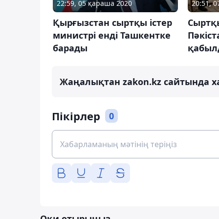
22:59, 05 қараша 2020
20:51, 
Қырғызстан сыртқы істер
Сыртқы
министрі енді Ташкентке
Пәкіст
барады
қабыл
Жаңалықтан zakon.kz сайтында х
Пікірлер
0
Оқи отырыңыз