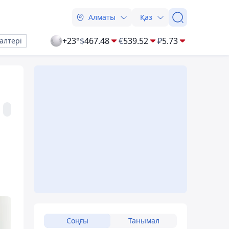
Алматы
Қаз
+23°
$
467.48
€
539.52
₽
5.73
алтері
Соңғы
Танымал