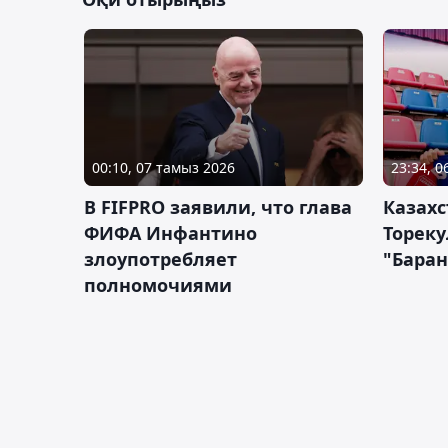
00:10, 07 тамыз 2026
23:34, 
В FIFPRO заявили, что глава
Казах
ФИФА Инфантино
Тореку
злоупотребляет
"Бара
полномочиями