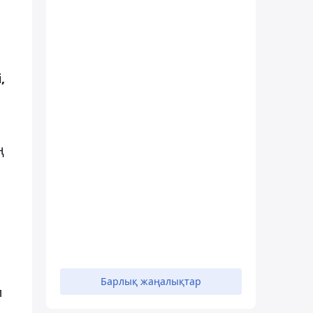
,
ң
Барлық жаңалықтар
л