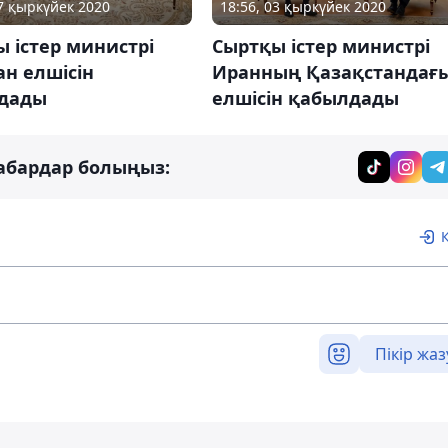
07 қыркүйек 2020
18:56, 03 қыркүйек 2020
 істер министрі
Сыртқы істер министрі
ан елшісін
Иранның Қазақстандағ
дады
елшісін қабылдады
абардар болыңыз:
Пікір жаз