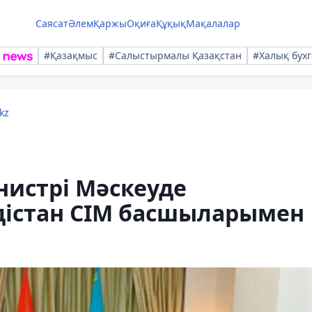
Саясат
Әлем
Қаржы
Оқиға
Құқық
Мақалалар
#Қазақмыс
#Салыстырмалы Қазақстан
#Халық бухг
kz
нистрі Мәскеуде
дістан СІМ басшыларымен