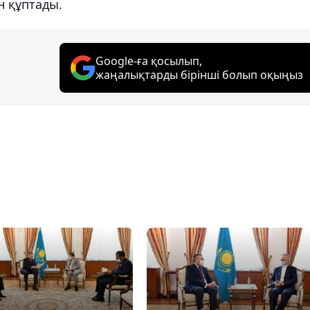
н құптады.
Google-ға қосылып,
жаңалықтарды бірінші болып оқыңыз