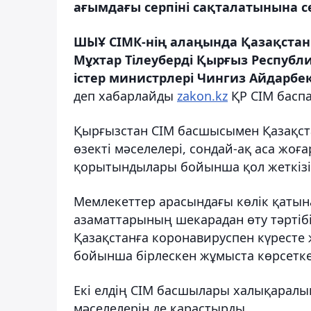
ағымдағы серпіні сақталатынына се
ШЫҰ СІМК-нің алаңында Қазақстан
Мұхтар Тілеуберді Қырғыз Республ
істер министрлері Чингиз Айдарбе
деп хабарлайды
zakon.kz
ҚР СІМ баспа
Қырғызстан СІМ басшысымен Қазақс
өзекті мәселелері, сондай-ақ аса жо
қорытындылары бойынша қол жеткізіл
Мемлекеттер арасындағы көлік қатына
азаматтарының шекарадан өту тәртіб
Қазақстанға коронавируспен күресте
бойынша бірлескен жұмыста көрсетке
Екі елдің СІМ басшылары халықаралы
мәселелерін де қарастырды.