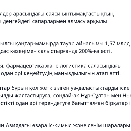
 елдер арасындағы саяси ынтымақтастықтың
ы деңгейдегі сапарлармен алмасу арқылы
 жылғы қаңтар-мамырда тауар айналымы 1,57 млрд
ас кезеңімен салыстырғанда 200%-ға өсті.
я, фармацевтика және логистика саласындағы
одан әрі кеңейтудің маңыздылығын атап өтті.
ар бұрын қол жеткізілген уағдаластықтарды іске
ылды жалғастыруға, сондай-ақ Нұр-Сұлтан мен Нь
ікті одан әрі тереңдетуге бағытталған бірқатар і
ың Азиядағы өзара іс-қимыл және сенім шаралары