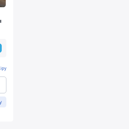
ы
Кіру
у