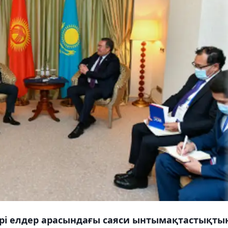
ері елдер арасындағы саяси ынтымақтастықты