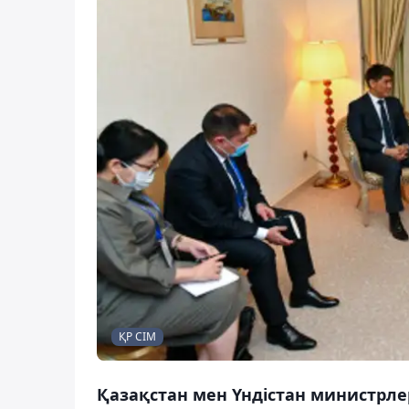
ҚР СІМ
Қазақстан мен Үндістан министрл