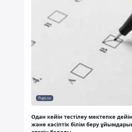
Pups.su
Одан кейін тестілеу мектепке дейін
және кәсіптік білім беру ұйымдар
өтетін болады.