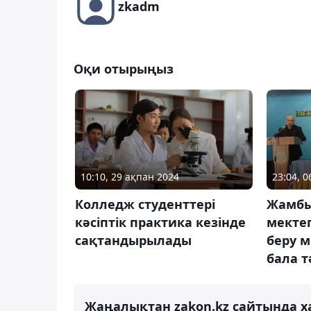
zkadm
Оқи отырыңыз
10:10, 29 ақпан 2024
23:04, 
Колледж студенттері
Жамбы
кәсіптік практика кезінде
мектеп
сақтандырылады
беру м
бала 
Жаңалықтан zakon.kz сайтында х