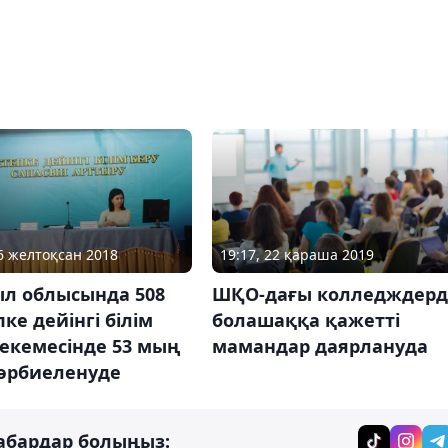
06 желтоқсан 2018
19:17, 22 қараша 2019
л облысында 508
ШҚО-дағы колледждерд
ке дейінгі білім
болашаққа қажетті
екемесінде 53 мың
мамандар даярлануда
тәрбиеленуде
абардар болыңыз: