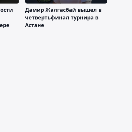
ности
Дамир Жалгасбай вышел в
четвертьфинал турнира в
ьере
Астане