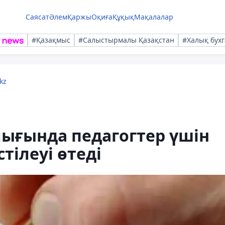
Саясат
Әлем
Қаржы
Оқиға
Құқық
Мақалалар
#Қазақмыс
#Салыстырмалы Қазақстан
#Халық бухг
kz
лығында педагогтер үшін
стілеуі өтеді