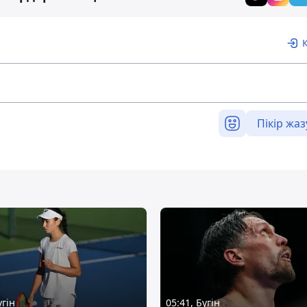
Пікір жаз
үгін
05:41, Бүгін