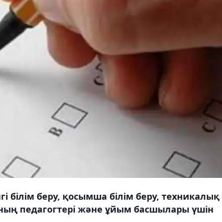
гі білім беру, қосымша білім беру, техникалық
ының педагогтері және ұйым басшылары үшін