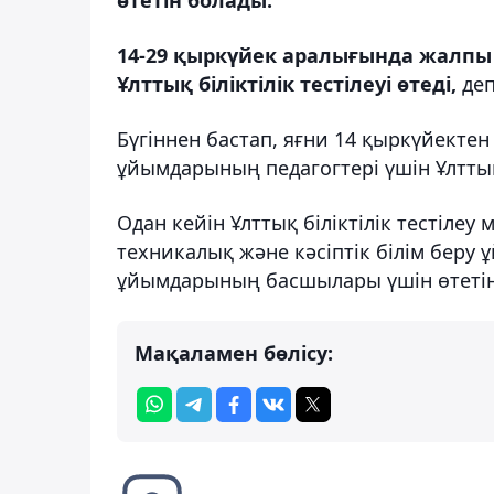
14-29 қыркүйек аралығында жалпы 
Ұлттық біліктілік тестілеуі өтеді,
деп
Бүгіннен бастап, яғни 14 қыркүйектен
ұйымдарының педагогтері үшін Ұлттық 
Одан кейін Ұлттық біліктілік тестілеу 
техникалық және кәсіптік білім беру
ұйымдарының басшылары үшін өтетін
Мақаламен бөлісу: