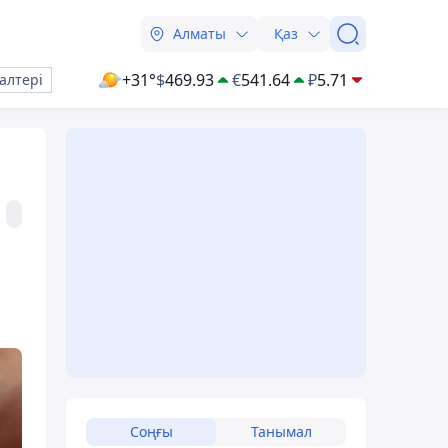
Алматы
Қаз
+31°
$
469.93
€
541.64
₽
5.71
алтері
Соңғы
Танымал