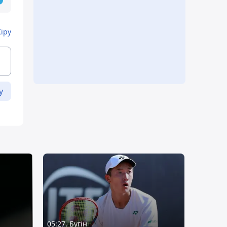
Кіру
у
05:27, Бүгін