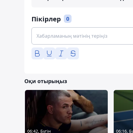
Пікірлер
0
Оқи отырыңыз
06:42, Бүгін
06:16, Б