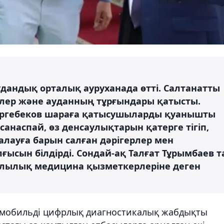
удандық орталық ауруханада өтті. Салтанатты
ер және ауданның тұрғындары қатысты.
Ергебеков шараға қатысушыларды қуанышты
санаспай, өз денсаулықтарын қатерге тігіп,
алауға барын салған дәрігерлер мен
ысын білдірді. Сондай-ақ Талғат Тұрымбаев т
алылық медицина қызметкерлеріне деген
р мобильді цифрлық диагностикалық жабдықты