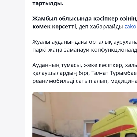
тартылды.
Жамбыл облысында кәсіпкер өзінің
көмек көрсетті
, деп хабарлайды
zako
Жуалы ауданындағы орталық ауруха
паркі жаңа заманауи көпфункционал
Ауданның тумасы, жеке кәсіпкер, хал
қалаушылардың бірі, Талғат Тұрымба
реанимобильді сатып алып, медицина