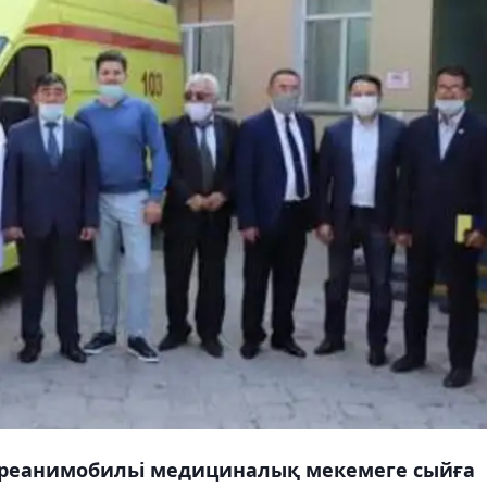
реанимобильі медициналық мекемеге сыйға