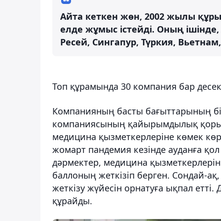
Айта кеткен жөн, 2002 жылы құры
елде жұмыс істейді. Оның ішінде,
Ресей, Сингапур, Түркия, Вьетнам
Топ құрамында 30 компания бар десек,
Компанияның басты бағыттарының бір
компаниясының қайырымдылық қоры б
медицина қызметкерлеріне көмек көрс
жомарт пандемия кезінде ауданға қол 
дәрмектер, медицина қызметкерлерін
баллоның жеткізіп берген. Сондай-ақ,
жеткізу жүйесін орнатуға ықпал етті.
құрайды.