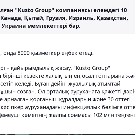
лған "Kusto Group" компаниясы әлемдегі 10
 Канада, Қытай, Грузия, Израиль, Қазақстан,
, Украина мемлекеттері бар.
 онда 8000 қызметкер еңбек етеді.
і – қайырымдылық жасау. "Kusto Group"
ірінші кезекте халықтың ең осал топтарына жә
етіп келеді. Бұған дейін, жуалылық атымтай
ұшын созған. Ол орталық ауруханаға қажетті дәрі
е арналған қорғаныш құралдарын және 30 оттегі
 кәсіпкер ауруханадағы инфекциялық бөлімге отте
 Демеуші көмегінің жалпы соммасы 102 млн теңгені