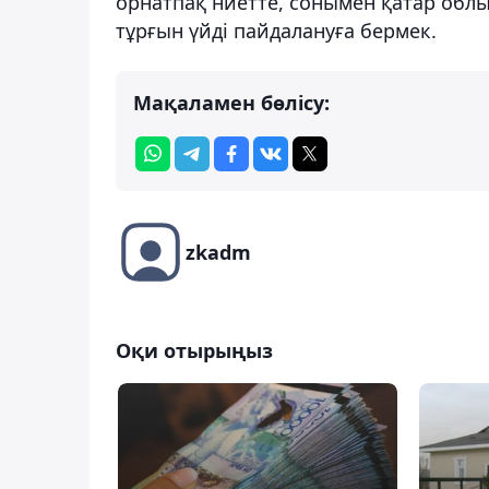
орнатпақ ниетте, сонымен қатар облы
тұрғын үйді пайдалануға бермек.
Мақаламен бөлісу:
zkadm
Оқи отырыңыз