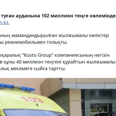
 туған ауданына 102 миллион теңге көлемінде
n.kz.
наның мамандандырылған жылжымалы көліктер
ды реанимобильмен толықты.
ықаралық "Kusto Group" компаниясының негізін
ев құны 40 миллион теңгені құрайтын жылжымалы
лық мекемеге сыйға тартты.