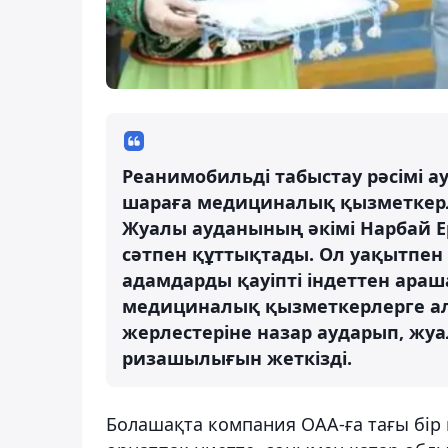
Реанимобильді табыстау рәсімі а
шараға медициналық қызметкерл
Жуалы ауданының әкімі Нарбай 
сәтпен құттықтады. Ол уақытпен 
адамдарды қауіпті індеттен араш
медициналық қызметкерлерге алғ
жерлестеріне назар аударып, жу
ризашылығын жеткізді.
Болашақта компания ОАА-ға тағы бі