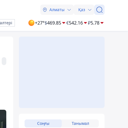
Алматы
Қаз
+27°
$
469.85
€
542.16
₽
5.78
алтері
Соңғы
Танымал