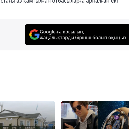
стағы аз қамтылған отбасыларға арналған екі
Google-ға қосылып,
жаңалықтарды бірінші болып оқыңыз