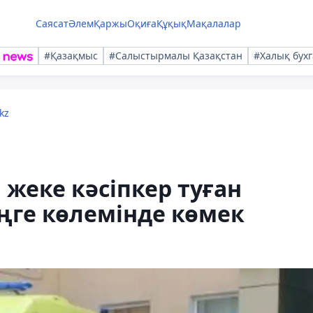
Саясат
Әлем
Қаржы
Оқиға
Құқық
Мақалалар
#Қазақмыс
#Салыстырмалы Қазақстан
#Халық бухг
kz
жеке кәсіпкер туған
ңге көлемінде көмек