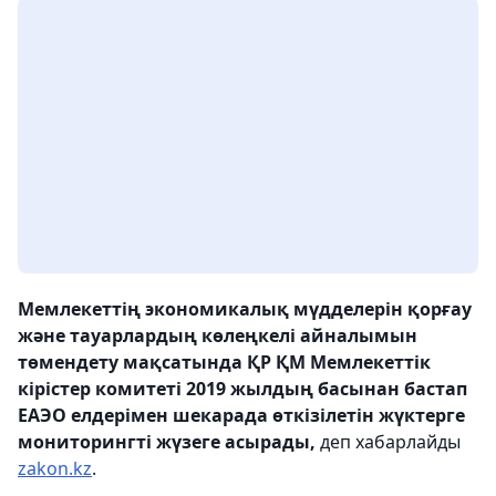
Мемлекеттің экономикалық мүдделерін қорғау
және тауарлардың көлеңкелі айналымын
төмендету мақсатында ҚР ҚМ Мемлекеттік
кірістер комитеті 2019 жылдың басынан бастап
ЕАЭО елдерімен шекарада өткізілетін жүктерге
мониторингті жүзеге асырады,
деп хабарлайды
zakon.kz
.