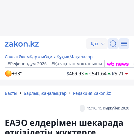
Қаз
Саясат
Әлем
Қаржы
Оқиға
Құқық
Мақалалар
#Референдум-2026
#Қазақстан мақтанышы
+33°
$
469.93
€
541.64
₽
5.71
Басты
Барлық жаңалықтар
Редакция Zakon.kz
15:16, 15 қыркүйек 2020
ЕАЭО елдерімен шекарада
өткізілетін жүктерге