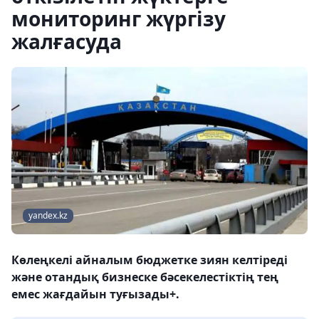
мониторинг жүргізу
жалғасуда
yandex.kz
Көлеңкелі айналым бюджетке зиян келтіреді
және отандық бизнеске бәсекелестіктің тең
емес жағдайын туғызады+.