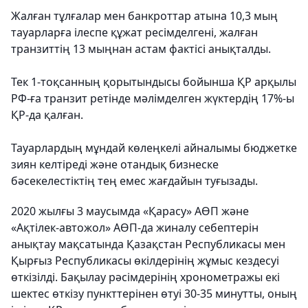
Жалған тұлғалар мен банкроттар атына 10,3 мың
тауарларға ілеспе құжат ресімделгені, жалған
транзиттің 13 мыңнан астам фактісі анықталды.
Тек 1-тоқсанның қорытындысы бойынша ҚР арқылы
РФ-ға транзит ретінде мәлімделген жүктердің 17%-ы
ҚР-да қалған.
Тауарлардың мұндай көлеңкелі айналымы бюджетке
зиян келтіреді және отандық бизнеске
бәсекелестіктің тең емес жағдайын туғызады.
2020 жылғы 3 маусымда «Қарасу» АӨП және
«Ақтілек-автожол» АӨП-да жиналу себептерін
анықтау мақсатында Қазақстан Республикасы мен
Қырғыз Республикасы өкілдерінің жұмыс кездесуі
өткізілді. Бақылау рәсімдерінің хронометражы екі
шектес өткізу пункттерінен өтуі 30-35 минутты, оның