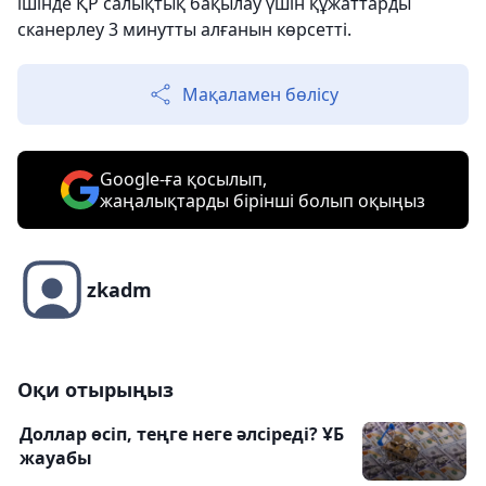
ішінде ҚР салықтық бақылау үшін құжаттарды
сканерлеу 3 минутты алғанын көрсетті.
Мақаламен бөлісу
Google-ға қосылып,
жаңалықтарды бірінші болып оқыңыз
zkadm
Оқи отырыңыз
Доллар өсіп, теңге неге әлсіреді? ҰБ
жауабы