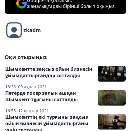
Google-ға қосылып,
жаңалықтарды бірінші болып оқыңыз
zkadm
Оқи отырыңыз
Шымкентте заңсыз ойын бизнесін
ұйымдастырғандар сотталды
18:38, 09 ақпан 2021
Пәтерде покер залын ашқан
Шымкент тұрғыны сотталды
16:55, 12 қаңтар 2021
Шымкенттің екі тұрғыны заңсыз
ойын бизнесін ұйымдастырғаны
үшін сотталды