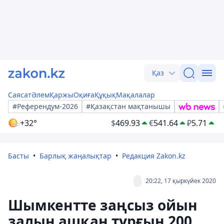
Қаз
Саясат
Әлем
Қаржы
Оқиға
Құқық
Мақалалар
#Референдум-2026
#Қазақстан мақтанышы
+32°
$
469.93
€
541.64
₽
5.71
Басты
Барлық жаңалықтар
Редакция Zakon.kz
20:22, 17 қыркүйек 2020
Шымкентте заңсыз ойын
залын ашқан тұрғын 200