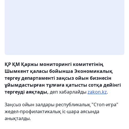
ҚР ҚМ Қаржы мониторингі комитетінің
Шымкент қаласы бойынша Экономикалық
тергеу департаменті заңсыз ойын бизнесін
ұйымдастырған тұлғаға қатысты сотқа дейінгі
тергеуді аяқтады,
деп хабарлайды
zakon.kz
.
Заңсыз ойын залдары республикалық "Стоп-игра"
жедел-профилактикалық іс-шара аясында
анықталды.