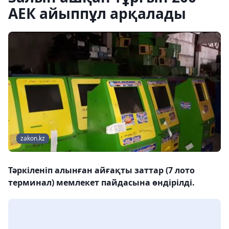
АЕК айыппұл арқалады
zakon.kz
Тәркіленіп алынған айғақты заттар (7 лото
терминал) мемлекет пайдасына өндірілді.