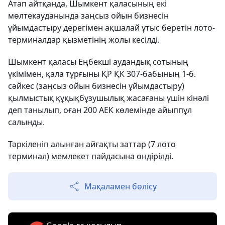
Атап айтқанда, Шымкент қаласының екі
мөлтекауданында заңсыз ойын бизнесін
ұйымдастыру дерегімен ақшалай ұтыс беретін лото-
терминалдар қызметінің жолы кесілді.
Шымкент қаласы Еңбекші аудандық сотының
үкімімен, қала тұрғыны ҚР ҚК 307-бабының 1-б.
сәйкес (заңсыз ойын бизнесін ұйымдастыру)
қылмыстық құқықбұзушылық жасағаны үшін кінәлі
деп танылып, оған 200 АЕК көлемінде айыппұл
салынды.
Тәркіленіп алынған айғақты заттар (7 лото
терминал) мемлекет пайдасына өндірілді.
Мақаламен бөлісу