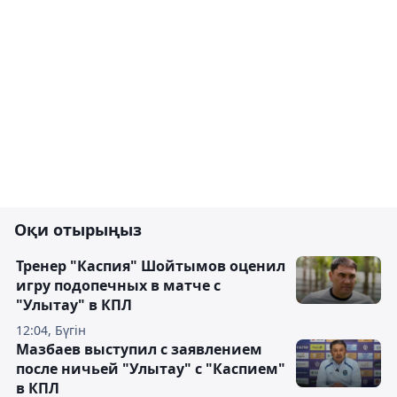
Оқи отырыңыз
Тренер "Каспия" Шойтымов оценил
игру подопечных в матче с
"Улытау" в КПЛ
12:04, Бүгін
Мазбаев выступил с заявлением
после ничьей "Улытау" с "Каспием"
в КПЛ