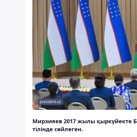
president.uz
Мирзияев 2017 жылы қыркүйекте Б
тілінде сөйлеген.