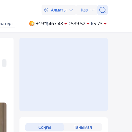
Алматы
Қаз
+19°
$
467.48
€
539.52
₽
5.73
алтері
Соңғы
Танымал