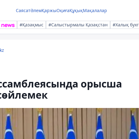
Саясат
Әлем
Қаржы
Оқиға
Құқық
Мақалалар
#Қазақмыс
#Салыстырмалы Қазақстан
#Халық бухг
kz
Ассамблеясында орысша
 сөйлемек