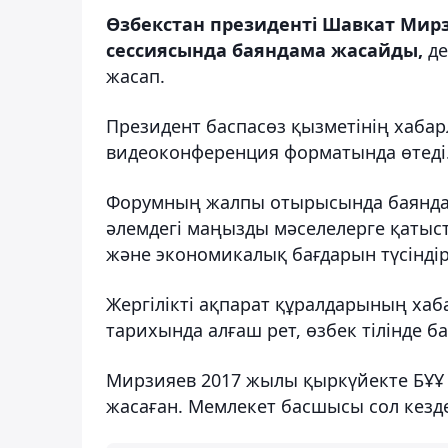
Өзбекстан президенті Шавкат Мирз
сессиясында баяндама жасайды,
де
жасап.
Президент баспасөз қызметінің хаба
видеоконференция форматында өтеді
Форумның жалпы отырысында баянда
әлемдегі маңызды мәселелерге қатыст
және экономикалық бағдарын түсіндір
Жергілікті ақпарат құралдарының хаб
тарихында алғаш рет, өзбек тілінде б
Мирзияев 2017 жылы қыркүйекте БҰҰ 
жасаған. Мемлекет басшысы сол кезде