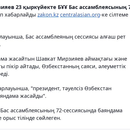
ияев 23 қыркүйекте БҰҰ Бас ассамблеясының 7
п хабарлайды
zakon.kz
centralasian.org
-ке сілтеме
рлауынша, Бас ассамблеяның сессиясы алғаш рет
.
ма жасайтын Шавкат Мирзияев аймақтағы және
ы пікір айтады, Өзбекстанның саяси, әлеуметтік
еді.
арлауынша, "президент, тәуелсіз Өзбекстан
аяндама жасайды".
Бас ассамблеясының 72-сессиясында баяндама
 орыс тілінде сөйлеген.