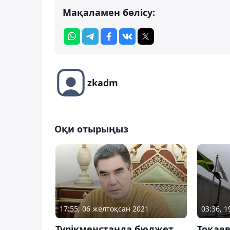
Мақаламен бөлісу:
zkadm
Оқи отырыңыз
17:55, 06 желтоқсан 2021
03:36, 
Түрікменстанда бюджет
Тоқаев