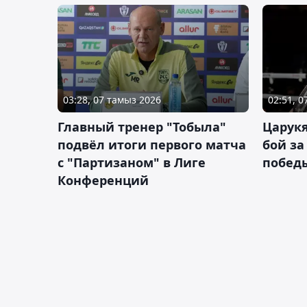
03:28, 07 тамыз 2026
02:51, 
Главный тренер "Тобыла"
Царук
подвёл итоги первого матча
бой за
с "Партизаном" в Лиге
побед
Конференций