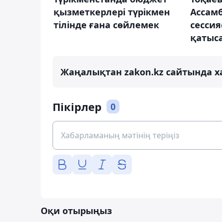
қызметкерлері түрікмен
Ассам
тілінде ғана сөйлемек
сесси
қатыс
Жаңалықтан zakon.kz сайтында х
Пікірлер
0
Оқи отырыңыз