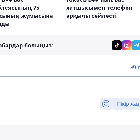
блеясының 75-
хатшысымен телефон
ясының жұмысына
арқылы сөйлесті
ады
абардар болыңыз:
Пікір жаз