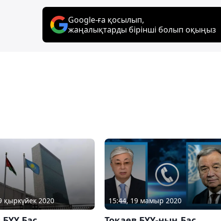
Google-ға қосылып,
жаңалықтарды бірінші болып оқыңыз
19 қыркүйек 2020
15:44, 19 мамыр 2020
 БҰҰ Бас
Тоқаев БҰҰ-ның Бас