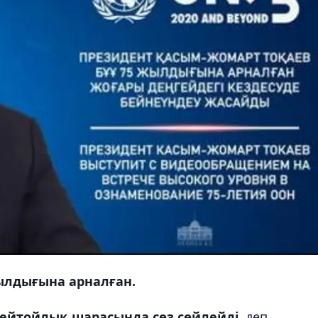
ылдығына арналған.
ейтойлық шарасында сөз сөйлейді
, деп