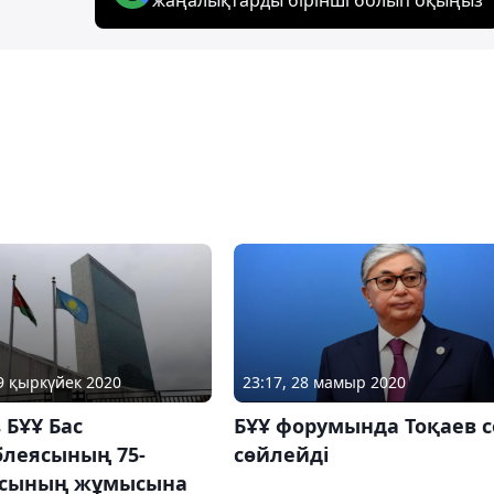
19 қыркүйек 2020
23:17, 28 мамыр 2020
 БҰҰ Бас
БҰҰ форумында Тоқаев с
блеясының 75-
сөйлейді
ясының жұмысына