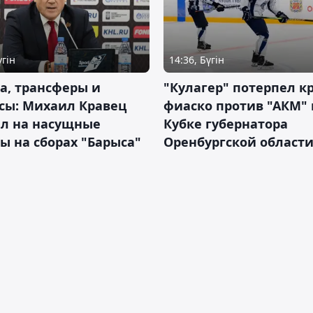
үгін
14:36, Бүгін
а, трансферы и
"Кулагер" потерпел к
сы: Михаил Кравец
фиаско против "АКМ" 
ил на насущные
Кубке губернатора
ы на сборах "Барыса"
Оренбургской област