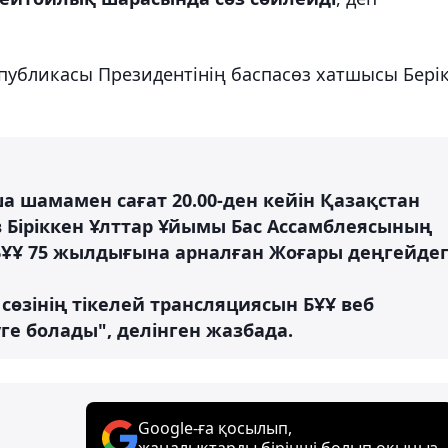
спубликасы Президентінің баспасөз хатшысы Бері
а шамамен сағат 20.00-ден кейін Қазақстан
 Біріккен Ұлттар Ұйымы Бас Ассамблеясының
ҰҰ 75 жылдығына арналған Жоғары деңгейдег
өзінің тікелей трансляциясын БҰҰ веб
уге болады", делінген жазбада.
Google-ға қосылып,
жаңалықтарды бірінші болып оқыңыз