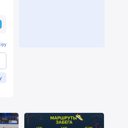
Кіру
у