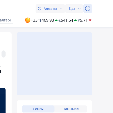
Алматы
Қаз
+33°
$
469.93
€
541.64
₽
5.71
алтері
қ
Соңғы
Танымал