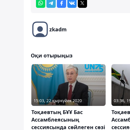
zkadm
Оқи отырыңыз
15:03, 22 қыркүйек 2020
03:36, 
Тоқаевтың БҰҰ Бас
Тоқаев
Ассамблеясының
Ассам
сессиясында сөйлеген сөзі
сесси