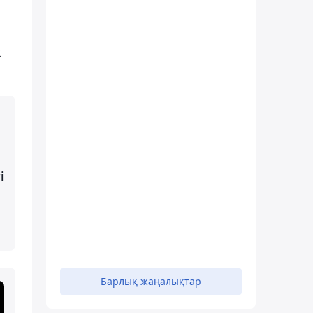
к
і
Барлық жаңалықтар