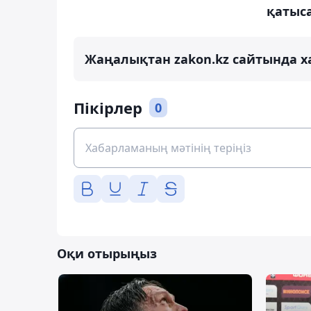
қатыс
Жаңалықтан zakon.kz сайтында х
Пікірлер
0
Оқи отырыңыз