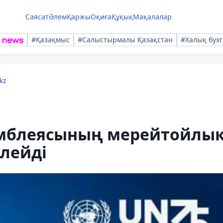
Саясат
Әлем
Қаржы
Оқиға
Құқық
Мақалалар
#Қазақмыс
#Салыстырмалы Қазақстан
#Халық бухг
kz
самблеясының мерейтойлы
йлейді