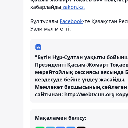
хабарлайды
zakon.kz.
Бұл туралы
Facebook
-те Қазақстан Ре
Уәли мәлім етті.
"Бүгін Нұр-Сұлтан уақыты бойынш
Президенті Қасым-Жомарт Тоқаев
мерейтойлық сессиясы аясында Б
кездесуде бейне үндеу жасайды.
Мемлекет басшысының сөйлеген с
сайтынан: http://webtv.un.org көр
Мақаламен бөлісу: