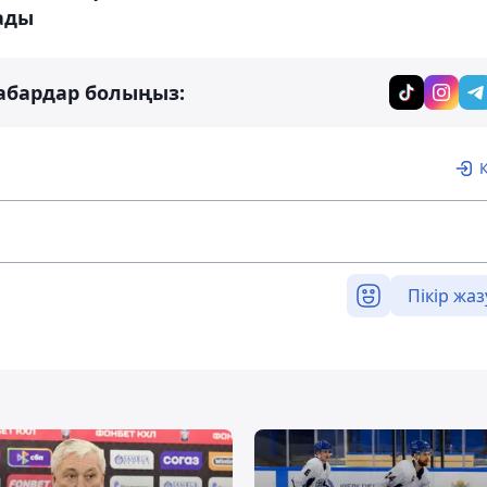
ады
абардар болыңыз:
Пікір жаз