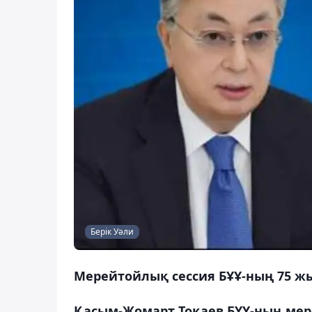
Берік Уәли
Мерейтойлық сессия БҰҰ-ның 75 ж
Қасым-Жомарт Тоқаев БҰҰ-ның мер