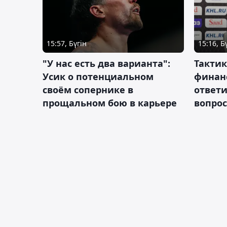
15:57, Бүгін
15:16, Б
"У нас есть два варианта":
Тактик
Усик о потенциальном
финан
своём сопернике в
ответ
прощальном бою в карьере
вопрос