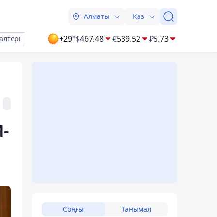
Алматы
Қаз
+29°
$
467.48
€
539.52
₽
5.73
алтері
-
Соңғы
Танымал