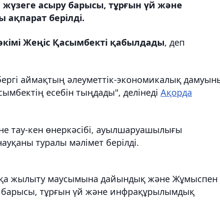
жүзеге асыру барысы, тұрғын үй және
ақпарат берілді.
кімі Жеңіс Қасымбекті қабылдады
, деп
бергі аймақтың әлеуметтік-экономикалық дамуын
асымбектің есебін тыңдады", делінеді
Ақорда
е тау-кен өнеркәсібі, ауылшаруашылығы
 науқаны туралы мәлімет берілді.
вқа жылыту маусымына дайындық және Жұмыспен
у барысы, тұрғын үй және инфрақұрылымдық