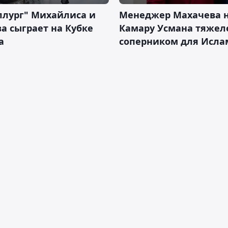
ллург" Михайлиса и
Менеджер Махачева 
а сыграет на Кубке
Камару Усмана тяже
а
соперником для Исла