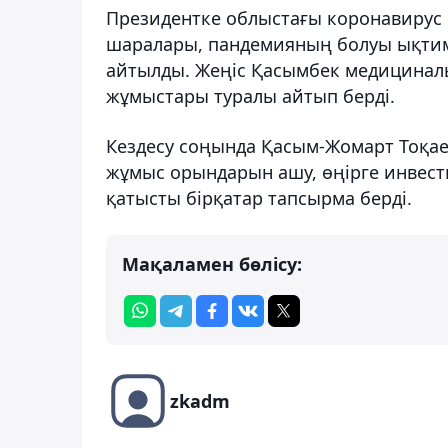
Президентке облыстағы коронавирус і
шаралары, пандемияның болуы ықтим
айтылды. Жеңіс Қасымбек медицинал
жұмыстары туралы айтып берді.
Кездесу соңында Қасым-Жомарт Тоқа
жұмыс орындарын ашу, өңірге инвест
қатысты бірқатар тапсырма берді.
Мақаламен бөлісу:
zkadm