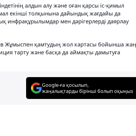
ндетінің алдын алу және оған қарсы іс-қимыл
ал екінші толқынына дайындық жағдайы да
ық инфрақұрылымдар мен дәрігерлерді даярлау
ев Жұмыспен қамтудың жол картасы бойынша жа
иция тарту және басқа да аймақты дамытуға
Google-ға қосылып,
жаңалықтарды бірінші болып оқыңыз