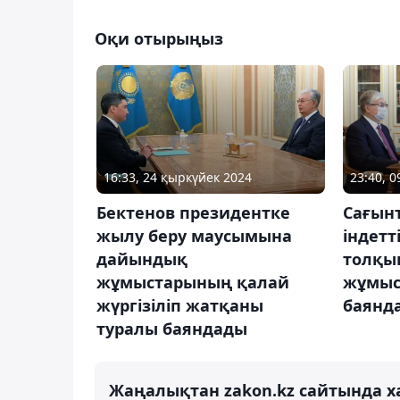
Оқи отырыңыз
16:33, 24 қыркүйек 2024
23:40, 
Бектенов президентке
Сағын
жылу беру маусымына
індетт
дайындық
толқы
жұмыстарының қалай
жұмыс
жүргізіліп жатқаны
баянд
туралы баяндады
Жаңалықтан zakon.kz сайтында х