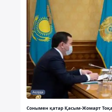
Ақорда
Сонымен қатар Қасым-Жомарт То