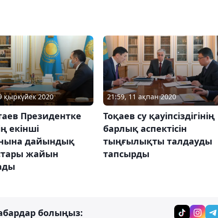
09 қыркүйек 2020
21:59, 11 ақпан 2020
таев Президентке
Тоқаев су қауіпсіздігінің
ің екінші
барлық аспектісін
нына дайындық
тыңғылықты талдауды
тары жайын
тапсырды
ады
абардар болыңыз: