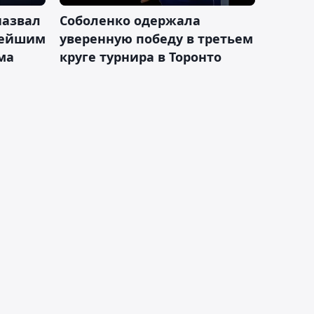
назвал
Соболенко одержала
лейшим
уверенную победу в третьем
ма
круге турнира в Торонто