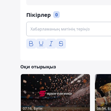
Пікірлер
0
Оқи отырыңыз
07:16, Бүгін
06:54, Б