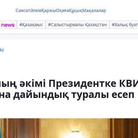
Саясат
Әлем
Қаржы
Оқиға
Құқық
Мақалалар
#Қазақмыс
#Салыстырмалы Қазақстан
#Халық бухг
kz
ың әкімі Президентке КВИ
на дайындық туралы есеп