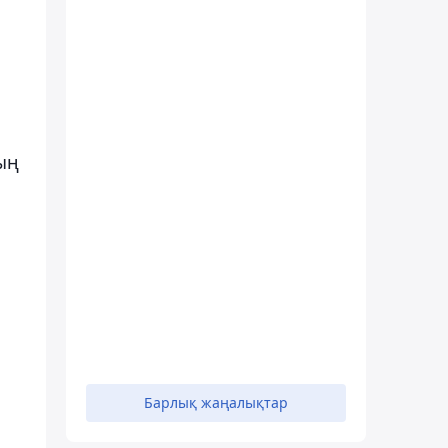
ың
Барлық жаңалықтар