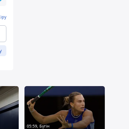
Кіру
у
05:59, Бүгін