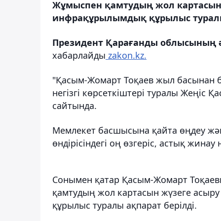
Жұмыспен қамтудың жол картасын 
инфрақұрылымдық құрылыс туралы 
Президент Қарағанды облысының ә
хабарлайды
zakon.kz.
"Қасым-Жомарт Тоқаев жыл басынан 
негізгі көрсеткіштері туралы Жеңіс Қ
сайтында.
Мемлекет басшысына қайта өңдеу жән
өндірісіндегі оң өзгеріс, астық жинау
Сонымен қатар Қасым-Жомарт Тоқае
қамтудың жол картасын жүзеге асыр
құрылыс туралы ақпарат берілді.