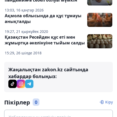
пандемияға себеп болуы мүмкін
13:03, 16 қаңтар 2026
Ақмола облысында да құс тұмауы
анықталды
19:27, 21 қыркүйек 2020
Қазақстан Ресейден құс еті мен
жұмыртқа әкелінуіне тыйым салды
15:29, 26 шілде 2018
Жаңалықтан zakon.kz сайтында
хабардар болыңыз:
Пікірлер
0
Кіру