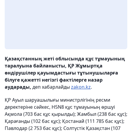
Қазақстанның жеті облысында құс тұмауының
таралуына байланысты, ҚР Жұмыртқа
өндірушілер қауымдастығы тұтынушыларға
білуге қажетті негізгі фактілерге назар
аударады,
деп хабарлайды
zakon.kz
.
ҚР Ауыл шаруашылығы министрлігінің ресми
деректеріне сәйкес, H5N8 құс тұмауының өршуі
Ақмола (703 бас құс қырылды); Жамбыл (238 бас құс);
Қарағанды (102 бас құс); Қостанай (111 785 бас құс);
Павлодар (2 753 бас құс); Солтүстік Қазақстан (107