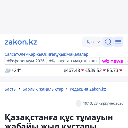
Қаз
Саясат
Әлем
Қаржы
Оқиға
Құқық
Мақалалар
#Референдум-2026
#Қазақстан мақтанышы
+24°
$
467.48
€
539.52
₽
5.73
Басты
Барлық жаңалықтар
Редакция Zakon.kz
19:13, 28 қыркүйек 2020
Қазақстанға құс тұмауын
жабайы жыл құстары