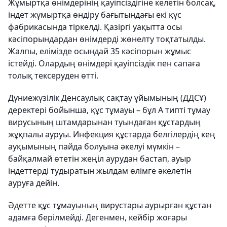
Жұмыртқа өнімдерінің қауіпсіздігіне келетін болсақ,
індет жұмыртқа өндіру бағытындағы екі құс
фабрикасында тіркелді. Қазіргі уақытта осы
кәсіпорындардан өнімдерді жөнелту тоқтатылды.
Жалпы, елімізде осындай 35 кәсіпорын жұмыс
істейді. Олардың өнімдері қауіпсіздік пен сапаға
толық тексеруден өтті.
Дүниежүзілік Денсаулық сақтау ұйымының (ДДСҰ)
деректері бойынша, құс тұмауы – бұл А типті тұмау
вирусының штамдарынан туындаған құстардың
жұқпалы ауруы. Инфекция құстарда белгілердің кең
ауқымының пайда болуына әкелуі мүмкін –
байқалмай өтетін жеңіл аурудан бастап, ауыр
індеттерді тудыратын жылдам өлімге әкелетін
ауруға дейін.
Әдетте құс тұмауының вирустары аурырған құстан
адамға берілмейді. Дегенмен, кейбір жоғары