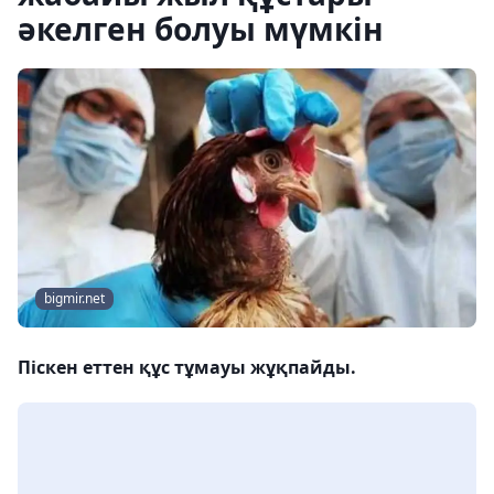
әкелген болуы мүмкін
bigmir.net
Піскен еттен құс тұмауы жұқпайды.