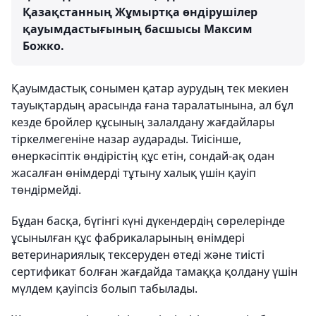
Қазақстанның Жұмыртқа өндірушілер
қауымдастығының басшысы Максим
Божко.
Қауымдастық сонымен қатар аурудың тек мекиен
тауықтардың арасында ғана таралатынына, ал бұл
кезде бройлер құсының залалдану жағдайлары
тіркелмегеніне назар аударады. Тиісінше,
өнеркәсіптік өндірістің құс етін, сондай-ақ одан
жасалған өнімдерді тұтыну халық үшін қауіп
төндірмейді.
Бұдан басқа, бүгінгі күні дүкендердің сөрелерінде
ұсынылған құс фабрикаларының өнімдері
ветеринариялық тексеруден өтеді және тиісті
сертификат болған жағдайда тамаққа қолдану үшін
мүлдем қауіпсіз болып табылады.