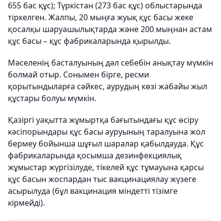
655 бас құс); Түркістан (273 бас құс) облыстарында
тіркелген. Жалпы, 20 мыңға жуық құс басы жеке
қосалқы шаруашылықтарда және 200 мыңнан астам
құс басы – құс фабрикаларында қырылды.
Мәселенің басталуының дәл себебін анықтау мүмкін
болмай отыр. Сонымен бірге, ресми
қорытындыларға сәйкес, аурудың көзі жабайы жыл
құстары болуы мүмкін.
Қазіргі уақытта жұмыртқа бағытындағы құс өсіру
кәсіпорындары құс басы ауруының таралуына жол
бермеу бойынша шұғыл шаралар қабылдауда. Құс
фабрикаларында қосымша дезинфекциялық
жұмыстар жүргізілуде, тікелей құс тұмауына қарсы
құс басын жоспардан тыс вакцинациялау жүзеге
асырылуда (бұл вакцинация міндетті тізімге
кірмейді).