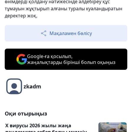
өнімдерді қолдану нәтижесінде әлдебіреу құс
тұмауын жұқтырып алғаны туралы куәландыратын
деректер жоқ.
Мақаламен бөлісу
Google-ға қосылып,
жаңалықтарды бірінші болып оқыңыз
zkadm
Оқи отырыңыз
X вирусы 2026 жылы жаңа