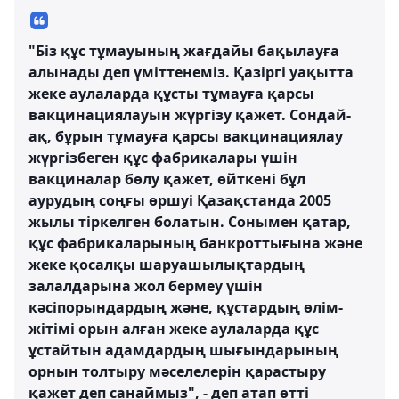
"Біз құс тұмауының жағдайы бақылауға
алынады деп үміттенеміз. Қазіргі уақытта
жеке аулаларда құсты тұмауға қарсы
вакцинациялауын жүргізу қажет. Сондай-
ақ, бұрын тұмауға қарсы вакцинациялау
жүргізбеген құс фабрикалары үшін
вакциналар бөлу қажет, өйткені бұл
аурудың соңғы өршуі Қазақстанда 2005
жылы тіркелген болатын. Сонымен қатар,
құс фабрикаларының банкроттығына және
жеке қосалқы шаруашылықтардың
залалдарына жол бермеу үшін
кәсіпорындардың және, құстардың өлім-
жітімі орын алған жеке аулаларда құс
ұстайтын адамдардың шығындарының
орнын толтыру мәселелерін қарастыру
қажет деп санаймыз", - деп атап өтті