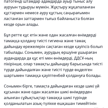
патогенді штамдар адамдарда ауыр тыныс алу
ауруын тудыруы мүмкін. Жұқтыру жұқапаланған
құстармен немесе ауру құстың саңырағымен
ластанған заттармен тығыз байланыста болған
кезде орын алады.
Бұл ретте құс етін және одан жасалған өнімдерді
тамаққа қолдану тиісті гигиена және тамақ
дайындау ережелерін сақтаған кезде қауіпсіз болып
табылады. Сонымен, аурудың өршуіне ұшыраған
аудандарда да құс еті мен өнімдерді, ДДСҰ-ның
пікірінше, олар тамақты дайындау барысында тиісті
түрде дайындалған және тиісті түрде өңделген
шартымен тамаққа қауіптенбей қолдануға болады.
Сонымен бірге, тамақта дайындаған кезде шикі үй
құсынан және одан жасалған шикі өнімдерден
алынған сұйықтықтар тамаққа шикі түрінде
қолданылатын азық-түлікке ешқашан тимейтінін