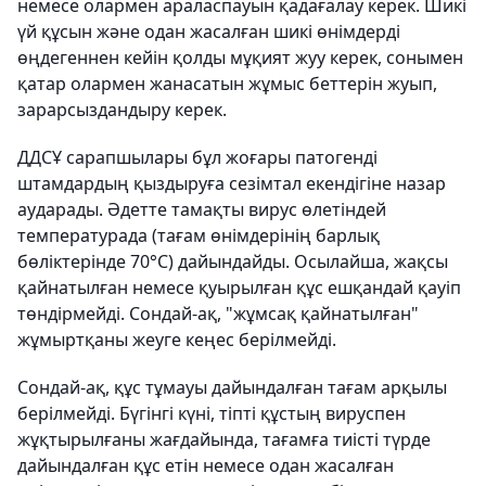
немесе олармен араласпауын қадағалау керек. Шикі
үй құсын және одан жасалған шикі өнімдерді
өңдегеннен кейін қолды мұқият жуу керек, сонымен
қатар олармен жанасатын жұмыс беттерін жуып,
зарарсыздандыру керек.
ДДСҰ сарапшылары бұл жоғары патогенді
штамдардың қыздыруға сезімтал екендігіне назар
аударады. Әдетте тамақты вирус өлетіндей
температурада (тағам өнімдерінің барлық
бөліктерінде 70°C) дайындайды. Осылайша, жақсы
қайнатылған немесе қуырылған құс ешқандай қауіп
төндірмейді. Сондай-ақ, "жұмсақ қайнатылған"
жұмыртқаны жеуге кеңес берілмейді.
Сондай-ақ, құс тұмауы дайындалған тағам арқылы
берілмейді. Бүгінгі күні, тіпті құстың вируспен
жұқтырылғаны жағдайында, тағамға тиісті түрде
дайындалған құс етін немесе одан жасалған