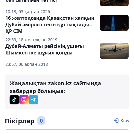
көп сатылған тәттісі
10:13, 03 қаңтар 2026
16 желтоқсанда Қазақстан халқын
Дубай әмірлігі тегін құттықтады -
ҚР СІМ
22:59, 18 желтоқсан 2019
Дубай-Алматы рейсінің ұшағы
Шымкентке шұғыл қонды
23:57, 06 ақпан 2018
Жаңалықтан zakon.kz сайтында
хабардар болыңыз:
Пікірлер
0
Кіру