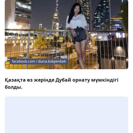
facebook.com / diana.kokpenbek
Қазақта өз жерінде Дубай орнату мүмкіндігі
болды.