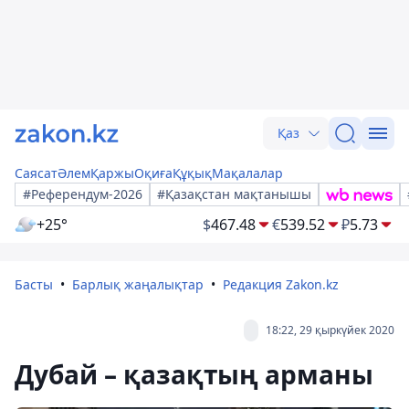
Қаз
Саясат
Әлем
Қаржы
Оқиға
Құқық
Мақалалар
#Референдум-2026
#Қазақстан мақтанышы
+25°
$
467.48
€
539.52
₽
5.73
Басты
Барлық жаңалықтар
Редакция Zakon.kz
18:22, 29 қыркүйек 2020
Дубай – қазақтың арманы