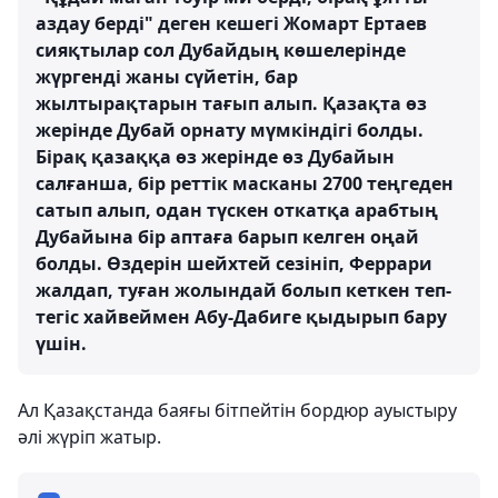
аздау берді" деген кешегі Жомарт Ертаев
сияқтылар сол Дубайдың көшелерінде
жүргенді жаны сүйетін, бар
жылтырақтарын тағып алып. Қазақта өз
жерінде Дубай орнату мүмкіндігі болды.
Бірақ қазаққа өз жерінде өз Дубайын
салғанша, бір реттік масканы 2700 теңгеден
сатып алып, одан түскен откатқа арабтың
Дубайына бір аптаға барып келген оңай
болды. Өздерін шейхтей сезініп, Феррари
жалдап, туған жолындай болып кеткен теп-
тегіс хайвеймен Абу-Дабиге қыдырып бару
үшін.
Ал Қазақстанда баяғы бітпейтін бордюр ауыстыру
әлі жүріп жатыр.