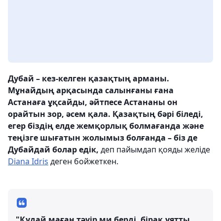
Дубай – кез-келген қазақтың арманы.
Мұнайдың арқасында салынғаны ғана
Астанаға ұқсайды, әйтпесе Астананы он
орайтын зор, әсем қала. Қазақтың бәрі біледі,
егер біздің елде жемқорлық болмағанда және
теңізге шығатын жолымыз болғанда – біз де
Дубайдай болар едік,
деп пайымдап қояды желіде
Diana Idris
деген бойжеткен.
"Құдай маған тәуір ми берді, бірақ ұятты