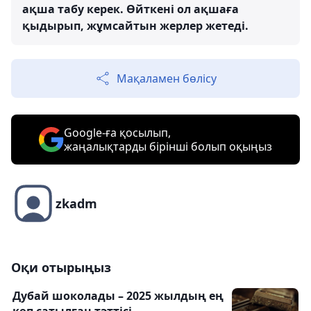
ақша табу керек. Өйткені ол ақшаға
қыдырып, жұмсайтын жерлер жетеді.
Мақаламен бөлісу
Google-ға қосылып,
жаңалықтарды бірінші болып оқыңыз
zkadm
Оқи отырыңыз
Дубай шоколады – 2025 жылдың ең