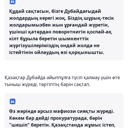
Құдай сақтасын, бізге Дубайдағыдай
жолдардың керегі жоқ. Біздің шұрық-тесік
жолдарымызбен жын ұрғандай жүретін,
үшінші қатардан поворотнигін қоспай-ақ
кілт бұрыла беретін шымкенттік
жүргізушілеріміздің ондай жолда не
істейтінін ойлаудың өзі қорқынышты.
Қазақтар Дубайда айыппұлға түсіп қалмау үшін өте
тыныш жүреді, тәртіптің бәрін сақтап.
Өз жерінде арсыз мафиози сияқты жүреді.
Көкем бар дейді прокуратурада, бәрін
"шешіп" беретін. Қазақстанда жұмыс істеп,