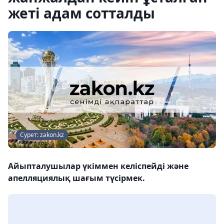
жеті адам сотталды
Сурет: zakon.kz
Айыпталушылар үкіммен келіспейді және
апелляциялық шағым түсірмек.