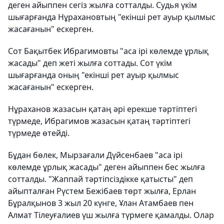
деген айыппен сегіз жылға сотталды. Судья үкім
шығарғанда Нұрахановтың "екінші рет ауыр қылмыс
жасағанын" ескерген.
Сот Бақытбек Ибрагимовты "аса ірі көлемде ұрлық
жасады" деп жеті жылға соттады. Сот үкім
шығарғанда оның "екінші рет ауыр қылмыс
жасағанын" ескерген.
Нұраханов жазасын қатаң әрі ерекше тәртіптегі
түрмеде, Ибрагимов жазасын қатаң тәртіптегі
түрмеде өтейді.
Бұдан бөлек, Мырзағали Дүйсенбаев "аса ірі
көлемде ұрлық жасады" деген айыппен бес жылға
сотталды. "Жаппай тәртіпсіздікке қатысты" деп
айыпталған Рүстем Бежібаев төрт жылға, Ерлан
Бұралқынов 3 жыл 20 күнге, Ұлан Атамбаев пен
Алмат Тілеуғалиев үш жылға түрмеге қамалды. Олар