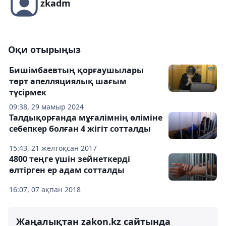
zkadm
Оқи отырыңыз
Бишімбаевтың қорғаушылары
төрт апелляциялық шағым
түсірмек
09:38, 29 мамыр 2024
Талдықорғанда мұғалімнің өліміне
себепкер болған 4 жігіт сотталды
15:43, 21 желтоқсан 2017
4800 теңге үшін зейнеткерді
өлтірген ер адам сотталды
16:07, 07 ақпан 2018
Жаңалықтан zakon.kz сайтында