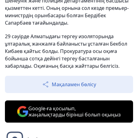
шенеунік және полиция департаментінің басшысы
қызметтен кетті. Оның орнына сол кезде премьер-
министрдің орынбасары болған Бердібек
Сапарбаев тағайындалды.​
29 сәуірде Алматыдағы тергеу изоляторында
ұлтаралық жанжалға байланысты ұсталған Бекбол
Кибаев қайтыс болды. Прокуратура осы оқиға
бойынша сотқа дейінгі тергеу басталғанын
хабарлады. Оқиғаның басқа жайттары белгісіз.​
Мақаламен бөлісу
Google-ға қосылып,
жаңалықтарды бірінші болып оқыңыз