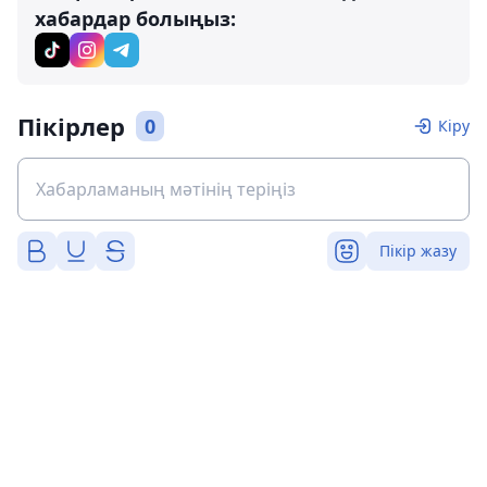
хабардар болыңыз:
Пікірлер
0
Кіру
Пікір жазу