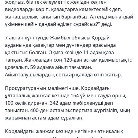
жоқпыз, біз тек әлеуметтік желіден келген
видеоларды көріп, қазақтарға көмектесейік деп,
жанашырлық танытып барғанбыз. Ал енді мынандай
үкімнен кейін қандай әділет сұрайсыз?" деді.
7 ақпан күні түнде Жамбыл облысы Қордай
ауданында қазақтар мен дүнгендер арасында
қақтығыс болған. Оқиға кезінде 11 адам қаза
тапқан. Жанжалдан соң 120-дан астам қылмыстық іс
қозғалып, 59 адамға айып тағылған.
Айыпталушылардың соты әр қалада өтіп жатыр.
Прокуратураның мәліметінше, Қордайдағы
ұлтаралық жанжал кезінде 164 үй мен сауда орны,
100 көлік қираған. 342 адам жәбірленуші деп
танылған. 400-ден астам экспертиза жүргізіліп, мың
жарымнан астам адам сұралған.
Қордайдағы жанжал кезінде негізінен этникалық