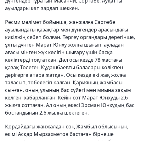
дүнгендер тұратын Масанчи, Сортөбе, Ауқатты
ауылдары көп зардап шеккен.
Ресми мәлімет бойынша, жанжалға Сартөбе
ауылындағы қазақтар мен дүнгендер арасындағы
кикілжің себеп болған. Тергеу органдары дерегінше,
ұлты дүнген Марат Юнху жолға шығып, ауладан
ағасы мінген жүк көлігін шығару үшін басқа
көліктерді тоқтатқан. Дәл осы кезде 78 жастағы
қазақ Төлеген Құдашбаевты балалары көлікпен
дәрігерге апара жатқан. Осы кезде екі жақ жолға
таласып, төбелесіп қалған. Қарияның жамбасы
сынған, оның ұлының бас сүйегі мен миына зақым
келгені хабарланған. Кейін сот Марат Юнхуды 2,6
жылға соттаған. Ал оның әкесі Эрсман Юнхудың бас
бостандығын 2,6 жылға шектеген.
Қордайдағы жанжалдан соң Жамбыл облысының
әкімі Асқар Мырзахметов бастаған бірнеше