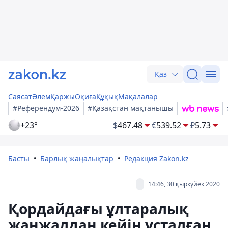
Қаз
Саясат
Әлем
Қаржы
Оқиға
Құқық
Мақалалар
#Референдум-2026
#Қазақстан мақтанышы
+23°
$
467.48
€
539.52
₽
5.73
Басты
Барлық жаңалықтар
Редакция Zakon.kz
14:46, 30 қыркүйек 2020
Қордайдағы ұлтаралық
жанжалдан кейін ұсталған