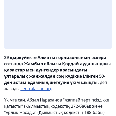
29 қыркүйекте Алматы горнизонының әскери
сотында Жамбыл облысы Қордай ауданындағы
қазақтар мен дүнгендер арасындағы
ұлтаралық жанжалдан соң күдікке ілінген 50-
ден астам адамның жетеуіне үкім шықты,
деп
жазады
centralasian.org
.
Үкімге сай, Абзал Нұраханов "жаппай тәртіпсіздікке
қатысты" (Қылмыстық кодекстің 272-бабы) және
"ұрлық жасады" (Қылмыстық кодекстің 188-бабы)