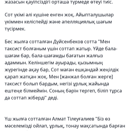
жазасын қауіпсіздігі орташа түрмеде өтеуі тиіс.
Сот үкімі әлі күшіне енген жоқ. Айыпталушылар
үкіммен келіспейді және апелляциялық шағым
түсірмек.
Бес жылға сотталған Дүйсенбеков сотта "Мен
таксист болғаным үшін соттап жатыр. Үйде бала-
шағам бар, бала-шағамды бағатын жалғыз
адаммын. Келіншегім ауырады, қызымның
жүрегінде ақау бар, Сот маған ешқандай жеңілдік
қарап жатқан жоқ. Мен [жанжал болған жерге]
таксист болып бардым, негізі ұрлық жайында
ештеңе білмеймін. Соның бәрін тергеп, біліп тұрса
да соттап жіберді" деді.
Үш жылға сотталған Алмат Тілеуғалиев "Біз өз
мәселемізді ойлап, ұрлық, тонау мақсатында барған