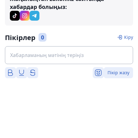
хабардар болыңыз:
Пікірлер
0
Кіру
Пікір жазу