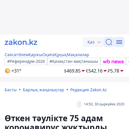
Қаз
Саясат
Әлем
Қаржы
Оқиға
Құқық
Мақалалар
#Референдум-2026
#Қазақстан мақтанышы
+31°
$
469.85
€
542.16
₽
5.78
Басты
Барлық жаңалықтар
Редакция Zakon.kz
14:50, 30 қыркүйек 2020
Өткен тәулікте 75 адам
коронавирус жұқтырды