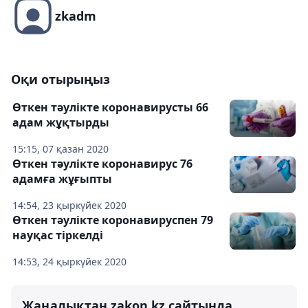
zkadm
Оқи отырыңыз
Өткен тәулікте коронавирусты 66
адам жұқтырды
15:15, 07 қазан 2020
Өткен тәулікте коронавирус 76
адамға жұғыпты
14:54, 23 қыркүйек 2020
Өткен тәулікте коронавируспен 79
науқас тіркелді
14:53, 24 қыркүйек 2020
Жаңалықтан zakon.kz сайтында