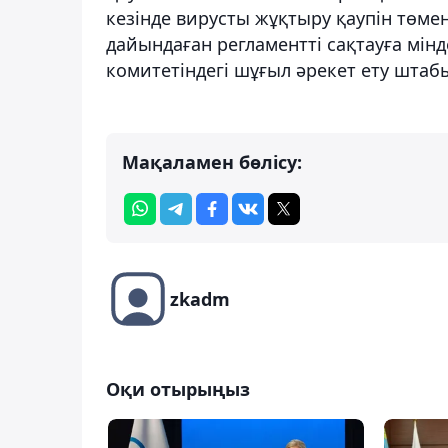
кезінде вирусты жұқтыру қаупін төм
дайындаған регламентті сақтауға мінд
комитетіндегі шұғыл әрекет ету шта
Мақаламен бөлісу:
zkadm
Оқи отырыңыз