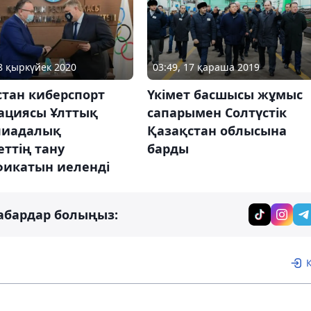
28 қыркүйек 2020
03:49, 17 қараша 2019
стан киберспорт
Үкімет басшысы жұмыс
ациясы Ұлттық
сапарымен Солтүстік
иадалық
Қазақстан облысына
ттің тану
барды
фикатын иеленді
абардар болыңыз: