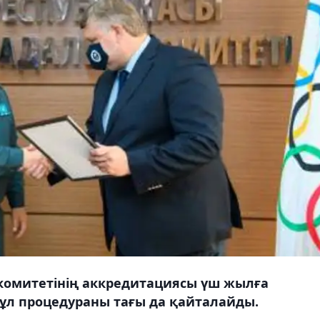
комитетінің аккредитациясы үш жылға
ұл процедураны тағы да қайталайды.