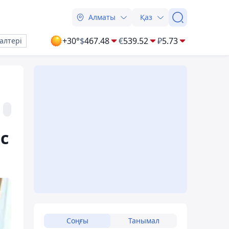
Алматы
Қаз
+30°
$
467.48
€
539.52
₽
5.73
алтері
с
Соңғы
Танымал