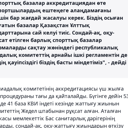
порттық базалар аккредитациядан өте
спортшылардың ештеңеге алаңдамағаны
шін бар жағдай жасалуы керек. Біздің осыған
ғатын базалар Қазақстан Ұлттық
рттарына сай келуі тиіс. Сондай-ақ, оқу-
ат етілген барлық спорттық базалар
маларды сақтау жөніндегі республикалық
далық комитеттің арнайы ішкі регламентін де
 қауіпсіздігі біздің басты міндетіміз", - дейді
мпиадалық комитетінің аккредитациясы үш жылға
процедураны тағы да қайталайды. Бүгінге дейін 5
де 41 база КВИ індеті кезінде жаттығу жиынын
итеттің Жедел штабынан рұқсат алған. Аталған
асы мемлекеттік Бас санитарлық дәрігерінің
арды, сондай-ақ, оқу-жаттығу жиындарын өткізу