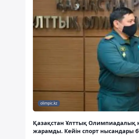
olimpic.kz
Қазақстан Ұлттық Олимпиадалық 
жарамды. Кейін спорт нысандары б