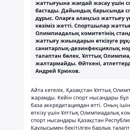
жаттығуына жағдай жасау үшін с
бастады. Дайындық барысында 
дұрыс. Оларға алаңсыз жаттығу ү
көзіміз жетті. Спортшылар жатты
Олимпиадалық комитетінің станда
жаттығу жиындарын өткізуге рұқс
санитарлық-дезинфекциялық нор
талаптан бөлек, Ұлттық Олимпиа
жалтармайды. Өйткені, атлеттердің
Андрей Крюков.
Айта кетелік, Қазақстан Ұлттық Оли
жарамды. Кейін спорт нысандары бұл 
база аккредитациядан өтті. Оның ішін
өткізу үшін Ұлттық Олимпиадалық ком
спорт нысандары Қазақстан Республик
Қаулысымен бекітілген барлық талапт