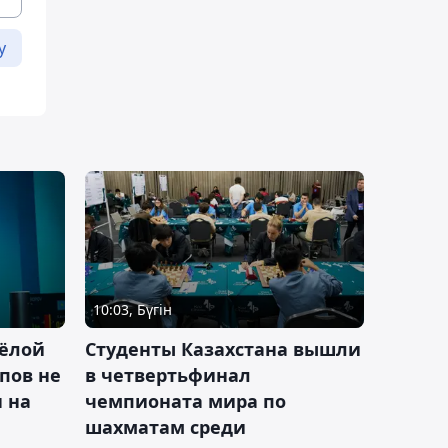
у
10:03, Бүгін
ёлой
Студенты Казахстана вышли
пов не
в четвертьфинал
н на
чемпионата мира по
шахматам среди