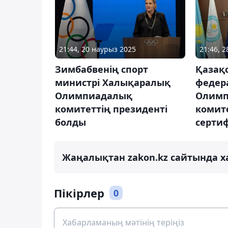
21:44, 20 наурыз 2025
21:46, 
Зимбабвенің спорт
Қазақ
министрі Халықаралық
федер
Олимпиадалық
Олимп
комитеттің президенті
комите
болды
серти
Жаңалықтан zakon.kz сайтында х
Пікірлер
0