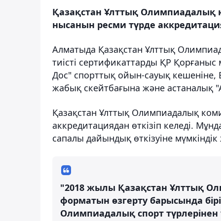
Қазақстан Ұлттық Олимпиадалық к
нысанын ресми түрде аккредитация
Алматыда Қазақстан Ұлттық Олимпиа
тиісті сертификаттарды ҚР Қорғаныс 
Дос" спорттық ойын-сауық кешеніне, 
жабық скейтбағына және астаналық "А
Қазақстан Ұлттық Олимпиадалық коми
аккредитациядан өткізіп келеді. Мұн
сапалы дайындық өткізуіне мүмкіндік 
"2018 жылы Қазақстан Ұлттық Ол
форматын өзгерту барысында бір
Олимпиадалық спорт түрлерінен