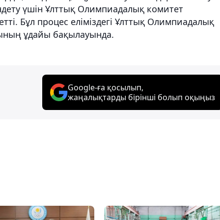
ендету үшін Ұлттық Олимпиадалық комитет
етті. Бұл процес еліміздегі Ұлттық Олимпиадалық
бының ұдайы бақылауында.
Google-ға қосылып,
жаңалықтарды бірінші болып оқыңыз