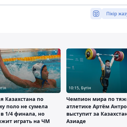
Пікір жаз
үгін
10:15, Бүгін
я Казахстана по
Чемпион мира по тяж
у поло не сумела
атлетике Артём Антро
в 1/4 финала, но
выступит за Казахста
лжит играть на ЧМ
Азиаде