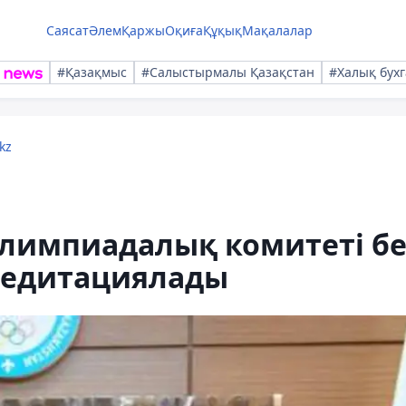
Саясат
Әлем
Қаржы
Оқиға
Құқық
Мақалалар
#Қазақмыс
#Салыстырмалы Қазақстан
#Халық бухг
kz
Олимпиадалық комитеті бе
редитациялады