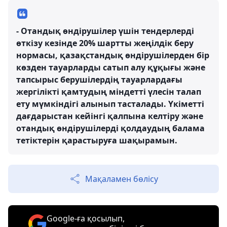
- Отандық өндірушілер үшін тендерлерді
өткізу кезінде 20% шартты жеңілдік беру
нормасы, қазақстандық өндірушілерден бір
көзден тауарларды сатып алу құқығы және
тапсырыс берушілердің тауарлардағы
жергілікті қамтудың міндетті үлесін талап
ету мүмкіндігі алынып тасталады. Үкіметті
дағдарыстан кейінгі қалпына келтіру және
отандық өндірушілерді қолдаудың балама
тетіктерін қарастыруға шақырамын.
Мақаламен бөлісу
Google-ға қосылып,