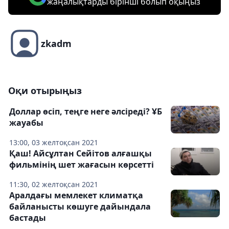
жаңалықтарды бірінші болып оқыңыз
zkadm
Оқи отырыңыз
Доллар өсіп, теңге неге әлсіреді? ҰБ
жауабы
13:00, 03 желтоқсан 2021
Қаш! Айсұлтан Сейітов алғашқы
фильмінің шет жағасын көрсетті
11:30, 02 желтоқсан 2021
Аралдағы мемлекет климатқа
байланысты көшуге дайындала
бастады