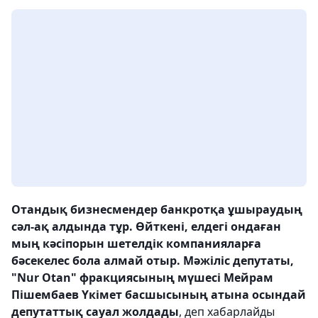
Отандық бизнесмендер банкротқа ұшыраудың
сәл-ақ алдында тұр. Өйткені, елдегі ондаған
мың кәсіпорын шетелдік компанияларға
бәсекелес бола алмай отыр. Мәжіліс депутаты,
"Nur Otan" фракциясының мүшесі Мейрам
Пішембаев Үкімет басшысының атына осындай
депутаттық сауал жолдады
, деп хабарлайды