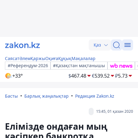
Қаз
Саясат
Әлем
Қаржы
Оқиға
Құқық
Мақалалар
#Референдум-2026
#Қазақстан мақтанышы
+33°
$
467.48
€
539.52
₽
5.73
Басты
Барлық жаңалықтар
Редакция Zakon.kz
15:45, 01 қазан 2020
Елімізде ондаған мың
кәсіпкер банкротқа