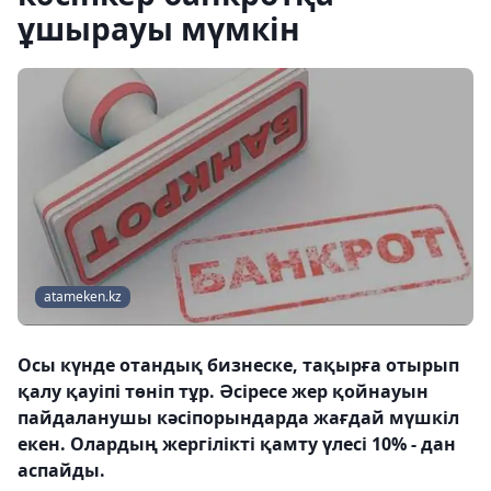
ұшырауы мүмкін
atameken.kz
Осы күнде отандық бизнеске, тақырға отырып
қалу қауіпі төніп тұр. Әсіресе жер қойнауын
пайдаланушы кәсіпорындарда жағдай мүшкіл
екен. Олардың жергілікті қамту үлесі 10% - дан
аспайды.