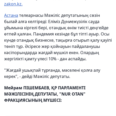
zakon.kz.
Астана
телеарнасы Мәжіліс депутатының сөзін
былай алға келтіреді: Еліміз Дүниежүзілік сауда
ұйымына кіргелі бері, отандық өнім тиісті деңгейде
өтпей қалған. Пандемия кезінде бұл тіпті ауыр. Осы
күнде отандық бизнеске, тақырға отырып қалу қауіпі
төніп тұр. Әсіресе жер қойнауын пайдаланушы
кәсіпорындарда жағдай мүшкіл екен. Олардың
жергілікті қамту үлесі 10% - дан аспайды.
"Жағдай ушықпай тұрғанда, мәселені қолға алу
керек", - дейді Мәжіліс депутаты.
Мейрам ПІШЕМБАЕВ, ҚР ПАРЛАМЕНТІ
МӘЖІЛІСІНІҢ ДЕПУТАТЫ, "NUR OTAN"
ФРАКЦИЯСЫНЫҢ МҮШЕСІ: