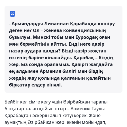
- Армяндарды Ливаннан Қарабаққа көшіру
деген не? Ол – Женева конвенциясының
бұзылуы. Минскі тобы мен Еуроодақ оған
мән бермейтінін айтты. Енді неге қазір
назар аудара қалды? Бізді қазір жоқтан
өзгенің бәріне кінәлайды. Қарабақ – біздің
жер. Біз сонда ораламыз. Қазіргі жағдайға
ең алдымен Армения билігі мен біздің
жердің жау қолында қалғанын қалайтын
бірқатар елдер кінәлі.
Бейбіт келісімге келу үшін Әзірбайжан тарапы
бірқатар талап қойып отыр – Армения Таулы
Қарабақтан әскерін алып кетуі керек. Және
аумақтың Әзірбайжан жері екенін мойындап,