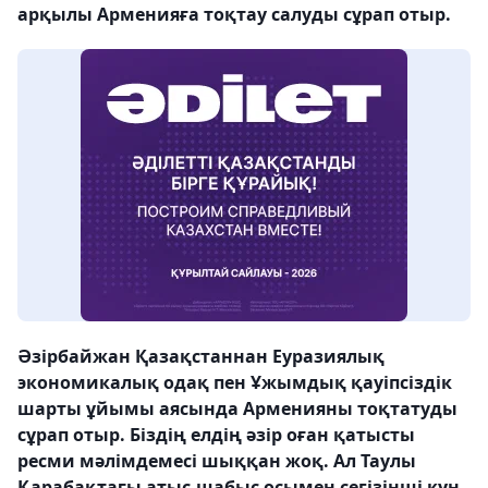
арқылы Арменияға тоқтау салуды сұрап отыр.
Әзірбайжан Қазақстаннан Еуразиялық
экономикалық одақ пен Ұжымдық қауіпсіздік
шарты ұйымы аясында Арменияны тоқтатуды
сұрап отыр. Біздің елдің әзір оған қатысты
ресми мәлімдемесі шыққан жоқ. Ал Таулы
Қарабақтағы атыс-шабыс осымен сегізінші күн