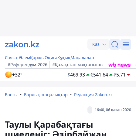
Қаз
Саясат
Әлем
Қаржы
Оқиға
Құқық
Мақалалар
#Референдум-2026
#Қазақстан мақтанышы
+32°
$
469.93
€
541.64
₽
5.71
Басты
Барлық жаңалықтар
Редакция Zakon.kz
16:40, 06 қазан 2020
Таулы Қарабақтағы
шиеленіс: Әзірбайжан