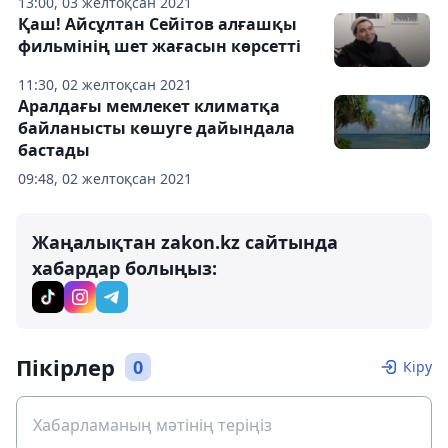
13:00, 03 желтоқсан 2021
Қаш! Айсұлтан Сейітов алғашқы
фильмінің шет жағасын көрсетті
11:30, 02 желтоқсан 2021
Аралдағы мемлекет климатқа
байланысты көшуге дайындала
бастады
09:48, 02 желтоқсан 2021
Жаңалықтан zakon.kz сайтында
хабардар болыңыз:
Пікірлер
0
Кіру