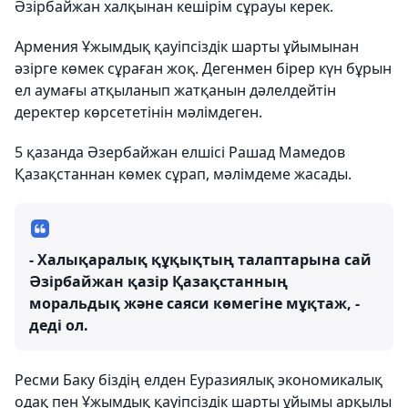
Әзірбайжан халқынан кешірім сұрауы керек.
Армения Ұжымдық қауіпсіздік шарты ұйымынан
әзірге көмек сұраған жоқ. Дегенмен бірер күн бұрын
ел аумағы атқыланып жатқанын дәлелдейтін
деректер көрсететінін мәлімдеген.
5 қазанда Әзербайжан елшісі Рашад Мамедов
Қазақстаннан көмек сұрап, мәлімдеме жасады.
- Халықаралық құқықтың талаптарына сай
Әзірбайжан қазір Қазақстанның
моральдық және саяси көмегіне мұқтаж, -
деді ол.
Ресми Баку біздің елден Еуразиялық экономикалық
одақ пен Ұжымдық қауіпсіздік шарты ұйымы арқылы