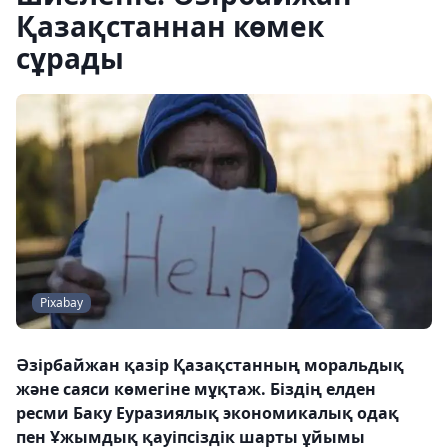
Қазақстаннан көмек
сұрады
Pixabay
Әзірбайжан қазір Қазақстанның моральдық
және саяси көмегіне мұқтаж. Біздің елден
ресми Баку Еуразиялық экономикалық одақ
пен Ұжымдық қауіпсіздік шарты ұйымы