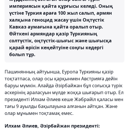
империясын қайта құрғысы келеді. Оның
үстіне Түркия араға 100 жыл салып, армян
халқына геноцид жасау үшін Оңтүстік
Кавказ аумағына қайта оралып отыр.
Өйткені армяндар қазір Түркияның
солтүстік, оңтүстік-шығыс және шығысқа
қарай өрісін кеңейтуіне соңғы кедергі
болып тұр.
Пашинянның айтуынша, Еуропа Түркияны қазір
тоқтатпаса, олар осы қарқынмен Австрияға дейін
баруы мүмкін. Алайда Әзірбайжан бұл соғысқа түрік
әскерінің араласуын мүлде жоққа шығарып отыр. Ел
президенті Илхам Әлиев кеше Жәбрәйіл қаласы мен
тағы 9 ауылды бақылауына алғанын айтқан. Және
олар мұнымен тоқтамақ емес.
Илхам Әлиев, Әзірбайжан президенті: