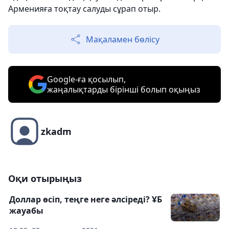
Арменияға тоқтау салуды сұрап отыр.
Мақаламен бөлісу
Google-ға қосылып,
жаңалықтарды бірінші болып оқыңыз
zkadm
Оқи отырыңыз
Доллар өсіп, теңге неге әлсіреді? ҰБ
жауабы