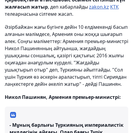
жалғасып жатыр
, деп хабарлайды
zakon.kz
КТК
телеарнасына сілтеме жасап.
Әзірбайжан жағы бүгінге дейін 10 елдімекенді басып
алғанын мәлімдесе, Армения оны жоққа шығарып
әлек. Соңғы мәліметтер: Армения премьер-министрі
Никол Пашинянның айтуынша, жағдайдың
ушыққаны соншалық, қазіргі қақтығыс 2016 жылғы
оқиғадан анағұрлым күрделі. "Жағдайды
ушықтырып отыр" деп, Түркияны айыптайды. "Сол
үшін Түркия өз әскерін араластырып, тіпті Сириядан
лаңкестерге дейін әкеліп жатыр" - дейді Пашинян.
Никол Пашинян, Армения премьер-министрі:
- Мұның барлығы Түркияның империалистік
мүддесінің айғағы. Олар баяғы Түрік