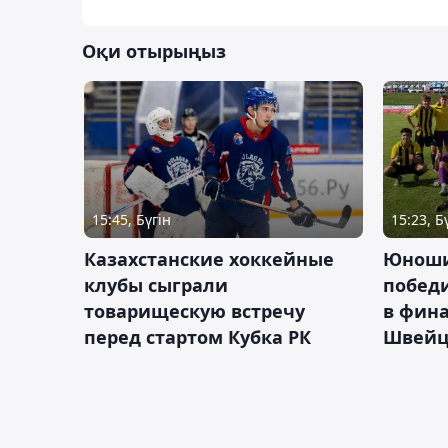
Оқи отырыңыз
15:45, Бүгін
15:23, Б
Казахстанские хоккейные
Юноши
клубы сыграли
побед
товарищескую встречу
в фина
перед стартом Кубка РК
Швейц