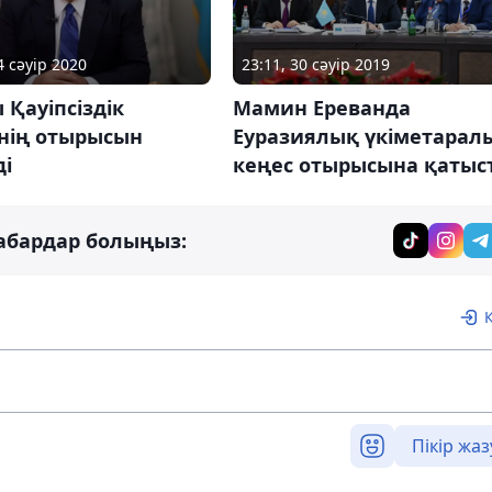
4 сәуір 2020
23:11, 30 сәуір 2019
 Қауіпсіздік
Мамин Ереванда
інің отырысын
Еуразиялық үкіметарал
ді
кеңес отырысына қатыс
абардар болыңыз:
Пікір жаз