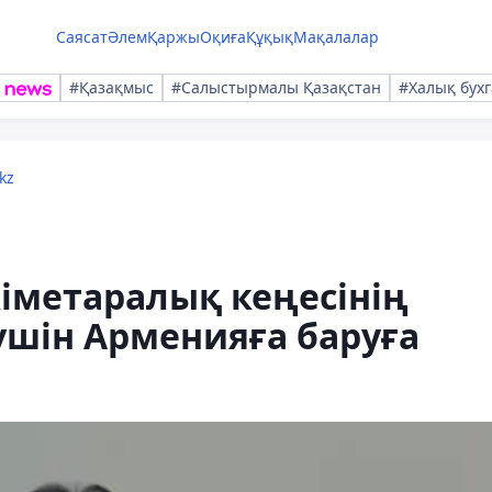
Саясат
Әлем
Қаржы
Оқиға
Құқық
Мақалалар
#Қазақмыс
#Салыстырмалы Қазақстан
#Халық бухг
kz
іметаралық кеңесінің
үшін Арменияға баруға