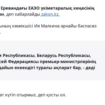
Еревандағы ЕАЭО үкіметаралық кеңесінің
ын
, деп хабарлайды
zakon.kz.
сының көмекшісі Ия Малкина арнайы баспасөз
.
я Республикасы, Беларусь Республикасы,
сей Федерациясы премьер-министрлерінің
айын екеендігі туралы ақпарат бар, - деді
т күтіп отырмыз, деп қосты ол.