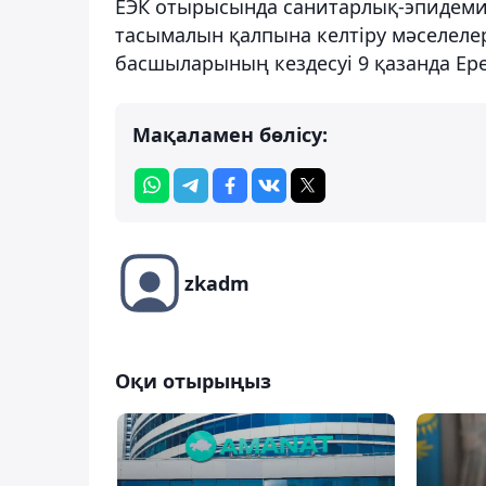
ЕЭК отырысында санитарлық-эпидеми
тасымалын қалпына келтіру мәселелер
басшыларының кездесуі 9 қазанда Ере
Мақаламен бөлісу:
zkadm
Оқи отырыңыз