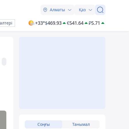
Алматы
Қаз
+33°
$
469.93
€
541.64
₽
5.71
алтері
Соңғы
Танымал