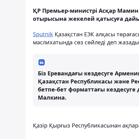
ҚР Премьер-министрі Асқар Мамин 
отырысына жекелей қатысуға дай
Sputnik
Қазақстан ЕЭК алқасы төраға
мәслихатында сөз сөйледі деп жазады
Біз Еревандағы кездесуге Армени
Қазақстан Республикасы және Ре
бетпе-бет форматтағы кездесуге д
Малкина.
Қазір Қырғыз Республикасынан ақпара