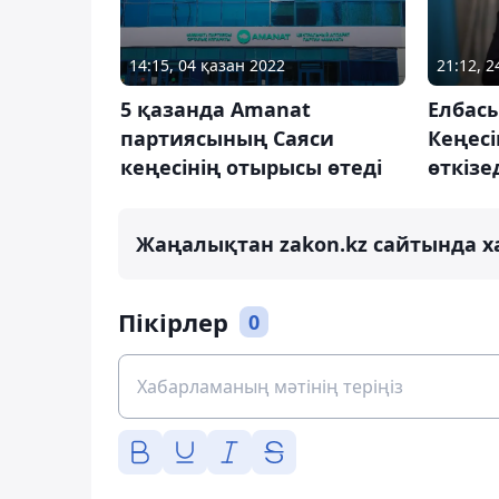
14:15, 04 қазан 2022
21:12, 2
5 қазанда Amanat
Елбасы
партиясының Саяси
Кеңес
кеңесінің отырысы өтеді
өткізе
Жаңалықтан zakon.kz сайтында х
Пікірлер
0