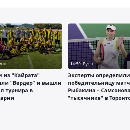
үгін
14:59, Бүгін
 из "Кайрата"
Эксперты определили
или "Вердер" и вышли
победительницу матч
л турнира в
Рыбакина – Самсонова
арии
"тысячнике" в Торонт