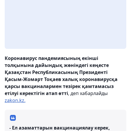
Коронавирус пандемиясының екінші
толқынына дайындық жөніндегі кеңесте
Қазақстан Республикасының Президенті
Қасым-Жомарт Тоқаев халық коронавирусқа
қарсы вакциналармен тезірек қамтамасыз
етілуі керектігін атап өтті
, деп хабарлайды
zakon.kz.
- Ел азаматтарын вакцинациялау керек,