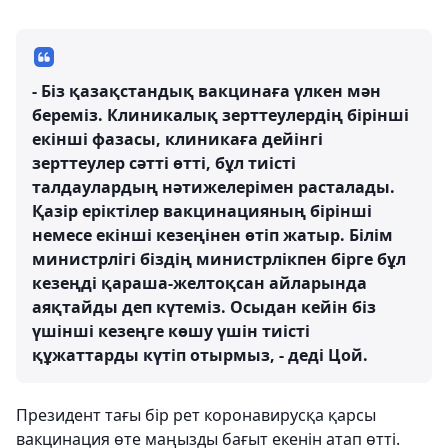
- Біз қазақстандық вакцинаға үлкен мән
береміз. Клиникалық зерттеулердің бірінші
екінші фазасы, клиникаға дейінгі
зерттеулер сәтті өтті, бұл тиісті
талдаулардың нәтижелерімен расталады.
Қазір еріктілер вакцинацияның бірінші
немесе екінші кезеңінен өтіп жатыр. Білім
министрлігі біздің министрлікпен бірге бұл
кезеңді қараша-желтоқсан айларында
аяқтайды деп күтеміз. Осыдан кейін біз
үшінші кезеңге көшу үшін тиісті
құжаттарды күтіп отырмыз, - деді Цой.
Президент тағы бір рет коронавирусқа қарсы
вакцинация өте маңызды бағыт екенін атап өтті.