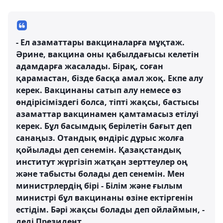
- Ел азаматтары вакциналарға мұқтаж.
Әрине, вакцина оны қабылдағысы келетін
адамдарға жасалады. Бірақ, соған
қарамастан, бізде басқа амал жоқ. Екпе алу
керек. Вакцинаны сатып алу немесе өз
өндірісіміздегі болса, тіпті жақсы, бастысы
азаматтар вакцинамен қамтамасыз етілуі
керек. Бұл басымдық берілетін бағыт деп
санаңыз. Отандық өндіріс дұрыс жолға
қойылады деп сенемін. Қазақстандық
институт жүргізіп жатқан зерттеулер оң
және табысты болады деп сенемін. Мен
министрлердің бірі - Білім және ғылым
министрі бұл вакцинаны өзіне ектіргенін
естідім. Бәрі жақсы болады деп ойлаймын, -
деді Президент.