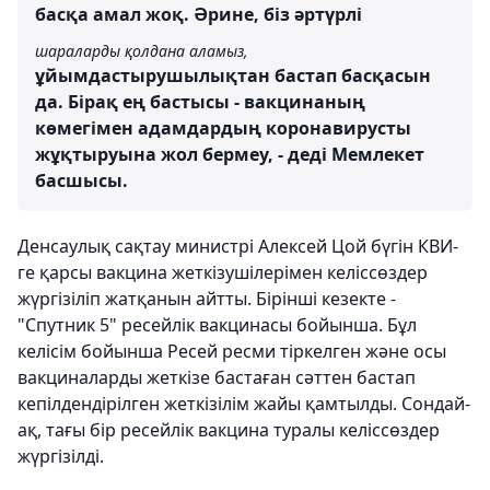
басқа амал жоқ. Әрине, біз әртүрлі
шараларды қолдана аламыз,
ұйымдастырушылықтан бастап басқасын
да. Бірақ ең бастысы - вакцинаның
көмегімен адамдардың коронавирусты
жұқтыруына жол бермеу, - деді Мемлекет
басшысы.
Денсаулық сақтау министрі Алексей Цой бүгін КВИ-
ге қарсы вакцина жеткізушілерімен келіссөздер
жүргізіліп жатқанын айтты. Бірінші кезекте -
"
Спутник 5"
ресейлік вакцинасы бойынша. Бұл
келісім бойынша Ресей ресми тіркелген және осы
вакциналарды жеткізе бастаған сәттен бастап
кепілдендірілген жеткізілім жайы қамтылды. Сондай-
ақ, тағы бір ресейлік вакцина туралы келіссөздер
жүргізілді.