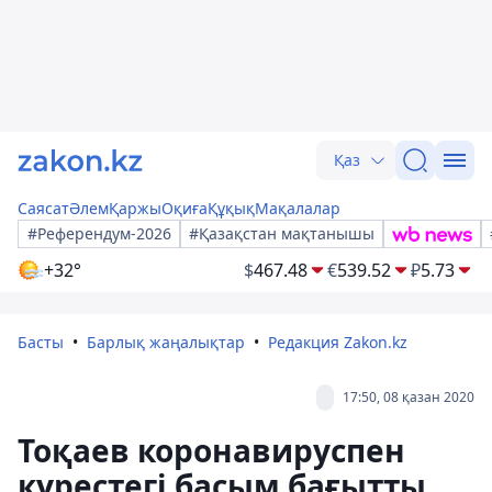
Қаз
Саясат
Әлем
Қаржы
Оқиға
Құқық
Мақалалар
#Референдум-2026
#Қазақстан мақтанышы
+32°
$
467.48
€
539.52
₽
5.73
Басты
Барлық жаңалықтар
Редакция Zakon.kz
17:50, 08 қазан 2020
Тоқаев коронавируспен
күрестегі басым бағытты