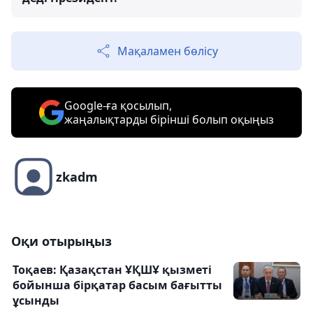
Мақаламен бөлісу
Google-ға қосылып,
жаңалықтарды бірінші болып оқыңыз
zkadm
Оқи отырыңыз
Тоқаев: Қазақстан ҰҚШҰ қызметі
бойынша бірқатар басым бағытты
ұсынды