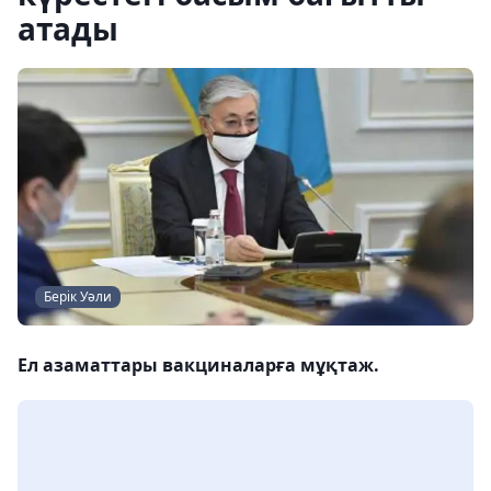
атады
Берік Уәли
Ел азаматтары вакциналарға мұқтаж.