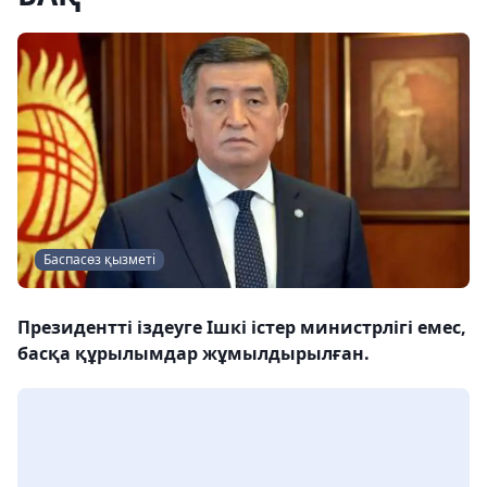
Баспасөз қызметі
Президентті іздеуге Ішкі істер министрлігі емес,
басқа құрылымдар жұмылдырылған.