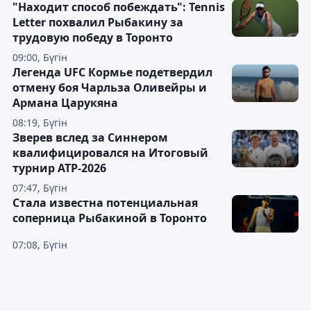
"Находит способ побеждать": Tennis
Letter похвалил Рыбакину за
трудовую победу в Торонто
09:00, Бүгін
Легенда UFC Кормье подетвердил
отмену боя Чарльза Оливейры и
Армана Царукяна
08:19, Бүгін
Зверев вслед за Синнером
квалифицировался на Итоговый
турнир ATP-2026
07:47, Бүгін
Cтала известна потенциальная
соперница Рыбакиной в Торонто
07:08, Бүгін