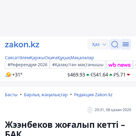
Қаз
Саясат
Әлем
Қаржы
Оқиға
Құқық
Мақалалар
#Референдум-2026
#Қазақстан мақтанышы
+31°
$
469.93
€
541.64
₽
5.71
Басты
Барлық жаңалықтар
Редакция Zakon.kz
20:31, 08 қазан 2020
Жээнбеков жоғалып кетті –
БАҚ