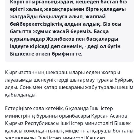
Көріп отырғаныңыздай, кешеден бастап біз
ерікті халық жасақтарымен бірге қаладағы
жағдайды бақылауға алып, жаппай
бейберекетсіздіктің алдын алдық. Біз осы
бағытта жұмыс жасай береміз. Басқа
құрылымдар Жээнбеков пен басқаларды
іздеуге кіріседі деп сенемін, - деді ол бүгін
Бішкекте өткен брифингте.
Қырғызстанның шекарашылары елден жоғары
лауазымды шенеуніктерді шығармау туралы бұйрық
алды. Сонымен қатар шекараны жабу туралы шешім
қабылданды.
Естеріңізге сала кетейік, 6 қазанда Ішкі істер
министрінің бұрынғы орынбасары Құрсан Асанов
Қырғыз Республикасы ішкі істер министрлігі Бішкек
қаласы
комендантының міндетін атқарушы болғаны
жарияланды. Ішкі істер министрі Қашқар