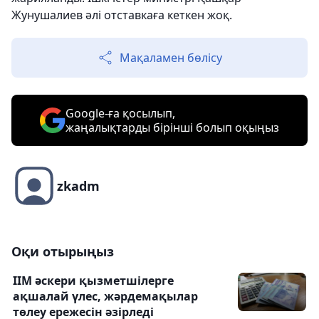
Жунушалиев әлі отставкаға кеткен жоқ.
Мақаламен бөлісу
Google-ға қосылып,
жаңалықтарды бірінші болып оқыңыз
zkadm
Оқи отырыңыз
ІІМ әскери қызметшілерге
ақшалай үлес, жәрдемақылар
төлеу ережесін әзірледі