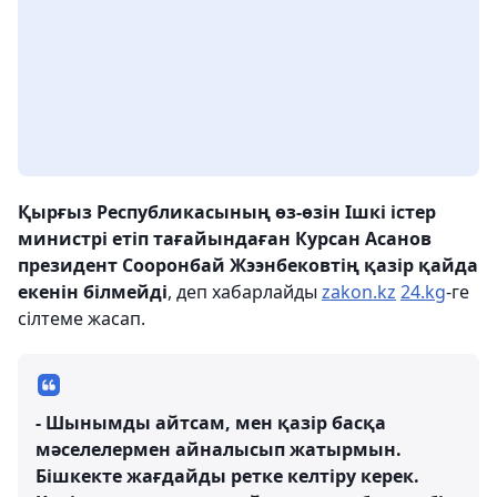
Қырғыз Республикасының өз-өзін Ішкі істер
министрі етіп тағайындаған Курсан Асанов
президент Сооронбай Жээнбековтің қазір қайда
екенін білмейді
, деп хабарлайды
zakon.kz
24.kg
-ге
сілтеме жасап.
- Шынымды айтсам, мен қазір басқа
мәселелермен айналысып жатырмын.
Бішкекте жағдайды ретке келтіру керек.