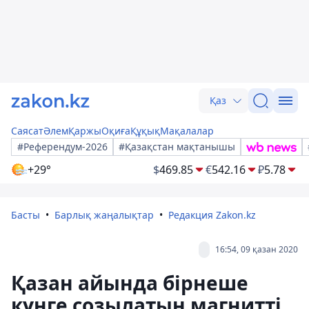
Қаз
Саясат
Әлем
Қаржы
Оқиға
Құқық
Мақалалар
#Референдум-2026
#Қазақстан мақтанышы
+29°
$
469.85
€
542.16
₽
5.78
Басты
Барлық жаңалықтар
Редакция Zakon.kz
16:54, 09 қазан 2020
Қазан айында бірнеше
күнге созылатын магнитті