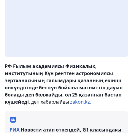
РФ Ғылым академиясы Физикалық
институтының Күн рентген астрономиясы
зертханасының ғалымдары қазанның екінші
онкүндігінде бес күн бойына магниттік дауыл
болады деп болжайды, ол 25 қазаннан бастап
күшейеді
, деп хабарлайды
zakon.kz.
РИА
Новости атап өткендей, G1 класындағы