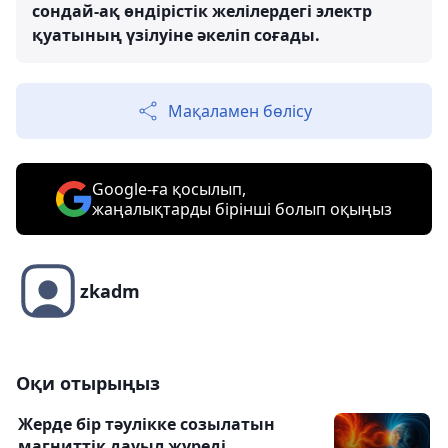
сондай-ақ өндірістік желілердегі электр
қуатының үзілуіне әкеліп соғады.
Мақаламен бөлісу
Google-ға қосылып,
жаңалықтарды бірінші болып оқыңыз
zkadm
Оқи отырыңыз
Жерде бір тәулікке созылатын
магниттік дауыл жүреді