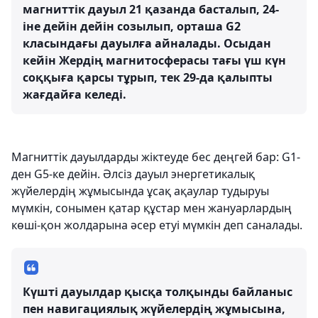
магниттік дауыл 21 қазанда басталып, 24-
іне дейін дейін созылып, орташа G2
класындағы дауылға айналады. Осыдан
кейін Жердің магнитосферасы тағы үш күн
соққыға қарсы тұрып, тек 29-да қалыпты
жағдайға келеді.
Магниттік дауылдарды жіктеуде бес деңгей бар: G1-
ден G5-ке дейін. Әлсіз дауыл энергетикалық
жүйелердің жұмысында ұсақ ақаулар тудыруы
мүмкін, сонымен қатар құстар мен жануарлардың
көші-қон жолдарына әсер етуі мүмкін деп саналады.
Күшті дауылдар қысқа толқынды байланыс
пен навигациялық жүйелердің жұмысына,